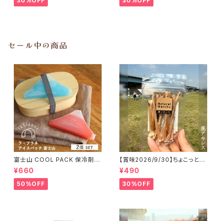
30%OFF
30%OFF
セール中の商品
富士山 COOL PACK 保冷剤 2
【賞味2026/9/30】ちょこっと
個セット ひんやり雑貨 アイスパ
「鹿アキレス」ジビエ鹿 おやつ
¥660
¥490
ックla flaner ラフラネ
50%OFF
30%OFF