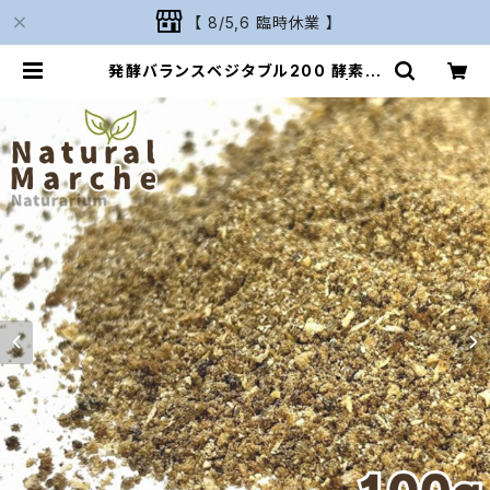
【 8/5,6 臨時休業 】
発酵バランスベジタブル200 酵素ふ
りかけ たっぷり100g 発酵野菜 | Na
turarium