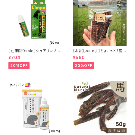
［在庫限りsale］シュアリンプウ
［お試しsale♪］ちょこっと「鹿肉
イヤークリーナー 30ml
ジャーキー」ジビエ鹿 おやつ
¥704
¥560
20%OFF
20%OFF