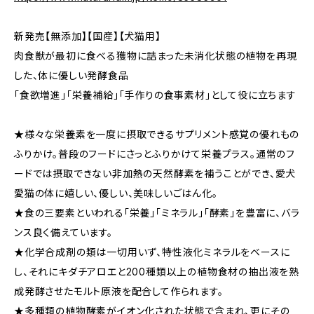
新発売【無添加】【国産】【犬猫用】
肉食獣が最初に食べる獲物に詰まった未消化状態の植物を再現
した、体に優しい発酵食品
「食欲増進」「栄養補給」「手作りの食事素材」として役に立ちます
★様々な栄養素を一度に摂取できるサプリメント感覚の優れもの
ふりかけ。普段のフードにさっとふりかけて栄養プラス。通常のフ
ードでは摂取できない非加熱の天然酵素を補うことができ、愛犬
愛猫の体に嬉しい、優しい、美味しいごはん化。
★食の三要素といわれる「栄養」「ミネラル」「酵素」を豊富に、バラ
ンス良く備えています。
★化学合成剤の類は一切用いず、特性液化ミネラルをベースに
し、それにキダチアロエと200種類以上の植物食材の抽出液を熟
成発酵させたモルト原液を配合して作られます。
★多種類の植物酵素がイオン化された状態で含まれ、更にその