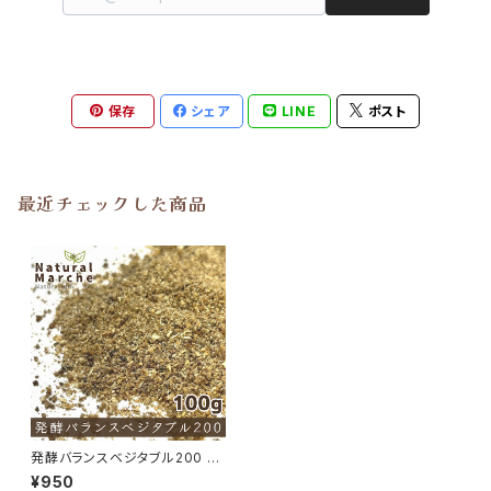
保存
シェア
LINE
ポスト
最近チェックした商品
発酵バランスベジタブル200 酵
素ふりかけ たっぷり100g 発酵
¥950
野菜