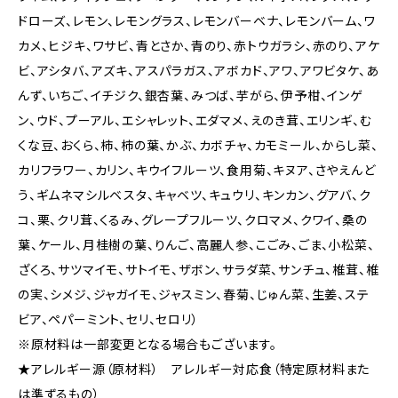
ドローズ、レモン、レモングラス、レモンバーベナ、レモンバーム、ワ
カメ、ヒジキ、ワサビ、青とさか、青のり、赤トウガラシ、赤のり、アケ
ビ、アシタバ、アズキ、アスパラガス、アボカド、アワ、アワビタケ、あ
んず、いちご、イチジク、銀杏葉、みつば、芋がら、伊予柑、インゲ
ン、ウド、プーアル、エシャレット、エダマメ、えのき茸、エリンギ、む
くな豆、おくら、柿、柿の葉、かぶ、カボチャ、カモミール、からし菜、
カリフラワー、カリン、キウイフルーツ、食用菊、キヌア、さやえんど
う、ギムネマシルベスタ、キャベツ、キュウリ、キンカン、グアバ、ク
コ、栗、クリ茸、くるみ、グレープフルーツ、クロマメ、クワイ、桑の
葉、ケール、月桂樹の葉、りんご、高麗人参、こごみ、ごま、小松菜、
ざくろ、サツマイモ、サトイモ、ザボン、サラダ菜、サンチュ、椎茸、椎
の実、シメジ、ジャガイモ、ジャスミン、春菊、じゅん菜、生姜、ステ
ビア、ペパーミント、セリ、セロリ）
※原材料は一部変更となる場合もございます。
★アレルギー源（原材料） アレルギー対応食（特定原材料また
は準ずるもの）