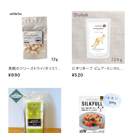
真鱈のフリーズドライ/ダイス12
ビオリオーブ ピュア・カンガル
g whitefox
ー/カンガルー100％ Bioliob
¥990
¥520
旧ヘルマン