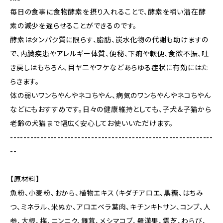
毎日の食事に食物酵素を摂り入れることで、酵素を補い潜在酵
素の減少を遅らせることができるのです。
酵素はタンパク質に限らす、脂肪、炭水化物の代謝も助けますの
で、内臓疾患やアレルギー体質、便秘、下痢や軟便、食欲不振、吐
き戻しはもちろん、目ヤ二やフケなどあらゆる症状に有効にはた
らきます。
体の弱いワンちやんやネコちやん、病気のワンちやんやネコちやん
などにもおすすめです。日々の健康維持としても、子犬＆子猫から
老齢の犬猫まで幅広く安心してお使いいただけます。
------------------------------------------------------------
--
【原材料】
魚粉、小麦粉、おから、植物エキス（キダチアロエ、黒糖、はちみ
つ、ミネラル、米ぬか、アロエベラ葉肉、キチンキトサン、コンブ、人
参、大根、梅、ニンニク、舞茸、メシマコブ、羅漢果、霊芝、わらび、