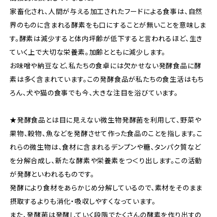
家畜化され、人間が与える加工されたフードによる食事は、自然
界のものに含まれる酵素をも口にすることが無いことを意味しま
す。酵素は減少すると体内坪齢が低下すると言われるほど、生き
ていく上で大切な栄養素。加齢とともに減少します。
お味噌や納豆など、私たちの食卓には欠かせない発酵食品に酵
素は多く含まれています。この発酵食品が私たちの食生活はもち
ろん、犬や猫の食事でも今、大きな注目を浴びています。
★発酵食品とは目に見えない微生物発酵菌を利用して、野菜や
果物、穀物、魚などを発酵させて作った食品のことを指します。こ
れらの微生物は、食材に含まれるデンプンや糖、タンパク質など
を分解合成し、新たな酵素や栄養素をつ＜り出します。この活動
が発酵といわれるものです。
発酵により食材をあらかじめ分解しているので、素材をそのまま
摂取するよりも消化・吸収しやすくなっています。
また、発酵菌は発酵していく段階でたくさんの酵素を作り出すの