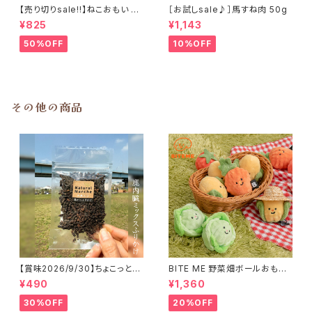
【売り切りsale!!】ねこおもい 猫
［お試しsale♪］馬すね肉 50g
ご飯の吐き戻しに 酵素と食物繊
¥825
¥1,143
維 100ml
50%OFF
10%OFF
その他の商品
【賞味2026/9/30】ちょこっと
BITE ME 野菜畑ボールおもち
「鹿内臓mixふりかけ」ジビエ鹿
ゃ 2個セット バイトミー
¥490
¥1,360
おやつ
30%OFF
20%OFF