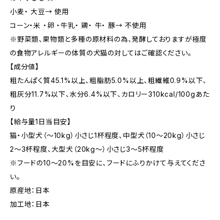
小麦・ 大豆→ 使用
コーン・米 ・卵 ・牛乳・ 鶏・ 牛・ 豚→ 不使用
※野菜類、果物類と多種の原材料の為、発酵しておりますが極度
の食物アレルギーの体質の犬猫の対してはご確認ください。
【成分値】
粗たんぱく質45.1%以上、粗脂肪5.0%以上、粗繊維0.9%以下、
粗灰分11.7%以下、水分6.4%以下、カロリー310kcal/100gあた
り
【給与量1日当目安】
猫・小型犬（〜10kg）小さじ1杯程度、中型犬（10〜20kg）小さじ
2〜3杯程度、大型犬（20kg〜）小さじ3〜5杯程度
※フードの10〜20%を目安に、フードにふりかけて与えてくださ
い。
原産地：日本
加工地：日本