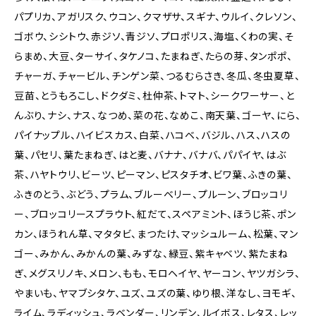
パプリカ、アガリスク、ウコン、クマザサ、スギナ、ウルイ、クレソン、
ゴボウ、シシトウ、赤ジソ、青ジソ、プロポリス、海塩、くわの実、そ
らまめ、大豆、ターサイ、タケノコ、たまねぎ、たらの芽、タンポポ、
チャーガ、チャービル、チンゲン菜、つるむらさき、冬瓜、冬虫夏草、
豆苗、とうもろこし、ドクダミ、杜仲茶、トマト、シークワーサー、と
んぶり、ナシ、ナス、なつめ、菜の花、なめこ、南天葉、ゴーヤ、にら、
パイナップル、ハイビスカス、白菜、ハコベ、バジル、ハス、ハスの
葉、パセリ、葉たまねぎ、はと麦、バナナ、バナバ、パパイヤ、はぶ
茶、ハヤトウリ、ビーツ、ピーマン、ピスタチオ、ビワ葉、ふきの葉、
ふきのとう、ぶどう、プラム、ブルーベリー、プルーン、ブロッコリ
ー、ブロッコリースプラウト、紅だて、スペアミント、ほうじ茶、ポン
カン、ほうれん草、マタタビ、まつたけ、マッシュルーム、松葉、マン
ゴー、みかん、みかんの葉、みずな、緑豆、紫キャベツ、紫たまね
ぎ、メグスリノキ、メロン、もも、モロヘイヤ、ヤーコン、ヤツガシラ、
やまいも、ヤマブシタケ、ユズ、ユズの葉、ゆり根、洋なし、ヨモギ、
ライム、ラディッシュ、ラベンダー、リンデン、ルイボス、レタス、レッ