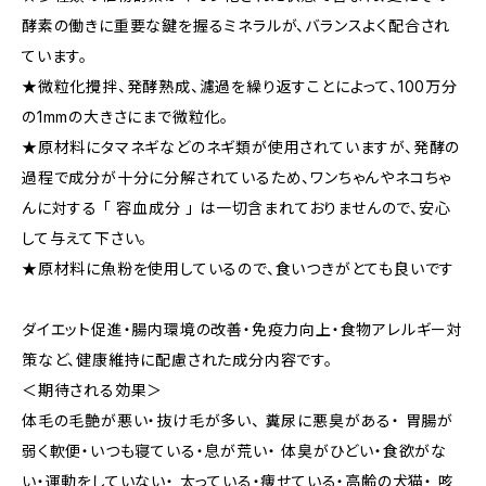
酵素の働きに重要な鍵を握るミネラルが、バランスよく配合され
ています。
★微粒化攪拌、発酵熟成、濾過を繰り返すことによって、100万分
の1mmの大きさにまで微粒化。
★原材料にタマネギなどのネギ類が使用されていますが、発酵の
過程で成分が十分に分解されているため、ワンちゃんやネコちゃ
んに対する 「 容血成分 」 は一切含まれておりませんので、安心
して与えて下さい。
★原材料に魚粉を使用しているので、食いつきがとても良いです
ダイエット促進・腸内環境の改善・免疫力向上・食物アレルギー対
策など、健康維持に配慮された成分内容です。
＜期待される効果＞
体毛の毛艶が悪い・抜け毛が多い、 糞尿に悪臭がある・ 胃腸が
弱く軟便・いつも寝ている・息が荒い・ 体臭がひどい・食欲がな
い・運動をしていない・ 太っている・痩せている・高齢の犬猫・ 咳