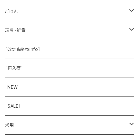
保湿・除菌・虫除け
お魚
皮膚被毛
ごはん
保湿剤
おくち・おめめ・おみみ
その他（乳製品・果物野菜）
関節・骨
手作り補助
玩具・雑貨
除菌
おくち
ブラシと雑貨
Natural Marche
おめめ
ウェット・お惣菜
ノーズワーク・玩具
［改定＆終売info］
虫除け
おめめ
ちょこっとシリーズ
◾️躾トレーニングに
おなか
ドライ
お散歩用品
［再入荷］
おみみ
◾️長く楽しむ用
臓-肝腎心膵
オーナー雑貨
［NEW］
◾️特別なご褒美/嗜好性高
免疫力・健康維持
［SALE］
こころ・脳
犬用