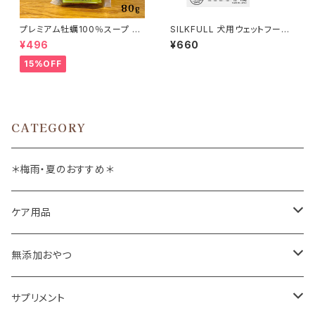
プレミアム牡蠣100％スープ 80
SILKFULL 犬用ウェットフード
g ジミーズパウ
チキン味 100g (シルクフル)
¥496
¥660
15%OFF
CATEGORY
＊梅雨・夏のおすすめ＊
ケア用品
肉球バーム
無添加おやつ
ドッグソープ
お肉
サプリメント