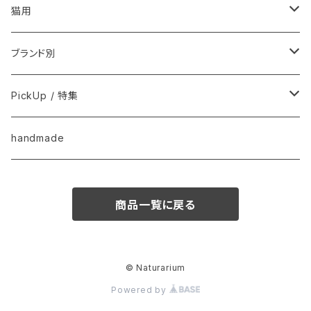
フードおやつ
猫用
用品
フードおやつ
ブランド別
用品
Anima Strath
PickUp / 特集
Animal Essentials
換毛期におすすめ
handmade
EM&NEEM
夏バテ予防！
商品一覧に戻る
M-PETS
ペット防災
QIX
クリスマス
© Naturarium
Powered by
BASICSスキンケア
きなり
梅雨・夏