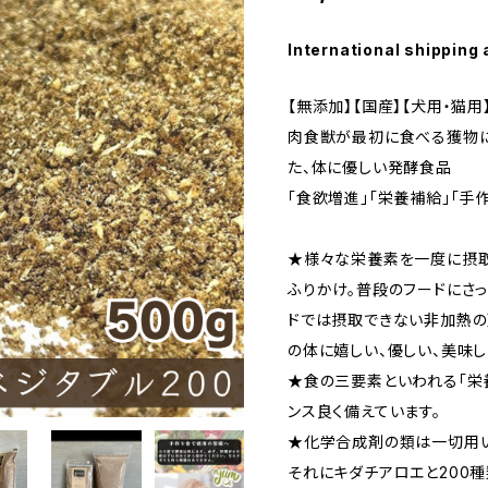
International shipping 
【無添加】【国産】【犬用・猫用
肉食獣が最初に食べる獲物
た、体に優しい発酵食品
「食欲増進」「栄養補給」「手
★様々な栄養素を一度に摂取
ふりかけ。普段のフードにさ
ドでは摂取できない非加熱の
の体に嬉しい、優しい、美味し
★食の三要素といわれる「栄養
ンス良く備えています。
★化学合成剤の類は一切用い
それにキダチアロエと200