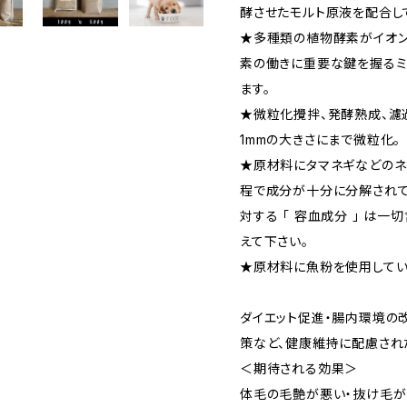
酵させたモルト原液を配合し
★多種類の植物酵素がイオン
素の働きに重要な鍵を握るミ
ます。
★微粒化攪拌、発酵熟成、濾過
1mmの大きさにまで微粒化。
★原材料にタマネギなどのネ
程で成分が十分に分解されて
対する 「 容血成分 」 は
えて下さい。
★原材料に魚粉を使用してい
ダイエット促進・腸内環境の
策など、健康維持に配慮され
＜期待される効果＞
体毛の毛艶が悪い・抜け毛が