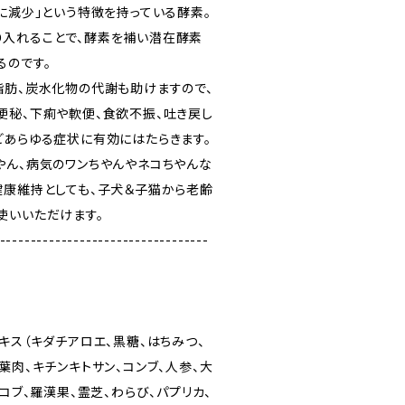
に減少」という特徴を持っている酵素。
入れることで、酵素を補い潜在酵素
るのです。
脂肪、炭水化物の代謝も助けますので、
便秘、下痢や軟便、食欲不振、吐き戻し
どあらゆる症状に有効にはたらきます。
やん、病気のワンちやんやネコちやんな
健康維持としても、子犬＆子猫から老齢
使いいただけます。
----------------------------------
キス（キダチアロエ、黒糖、はちみつ、
葉肉、キチンキトサン、コンブ、人参、大
マコブ、羅漢果、霊芝、わらび、パプリカ、