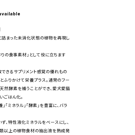
available
】
に詰まった未消化状態の植物を再現し
作りの食事素材」として役に立ちます
できるサプリメント感覚の優れもの
っとふりかけて栄養プラス。通常のフー
天然酵素を補うことができ、愛犬愛猫
いごはん化。
」「ミネラル」「酵素」を豊富に、バラ
ず、特性液化ミネラルをベースにし、
種類以上の植物食材の抽出液を熟成発