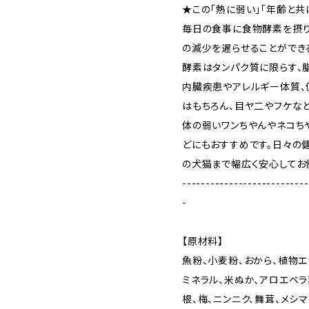
★この「熱に弱い」「年齢と共
毎日の食事に食物酵素を摂り
の減少を遅らせることができ
酵素はタンパク質に限らす、
内臓疾患やアレルギー体質、
はもちろん、目ヤ二やフケな
体の弱いワンちやんやネコち
どにもおすすめです。日々の
の犬猫まで幅広く安心してお
---------------------------
-
【原材料】
魚粉、小麦粉、おから、植物エ
ミネラル、米ぬか、アロエベラ
根、梅、ニンニク、舞茸、メシ