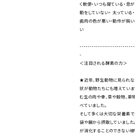
く軟便・いつも寝ている・息が
動をしていない・ 太っている
歯肉の色が悪い・動作が鈍い・
い
---------------------------
-
＜注目される酵素の力＞
★近年、野生動物に見られ
状が動物たちにも増えていま
む生の肉や骨、草や穀物、果
べていました。
そして多くは大切な栄養素
袋や腸から摂取していました
が消化することのできない植