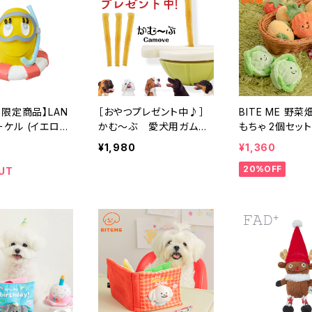
SS限定商品】LAN
［おやつプレゼント中♪］
BITE ME 野
ーケル (イエロ
かむ～ぶ 愛犬用ガムス
もちゃ 2個セット
ごちゃん 犬用 お
タンド camove おもちゃ
ー
¥1,980
¥1,360
丸のみ防止
20%OFF
UT