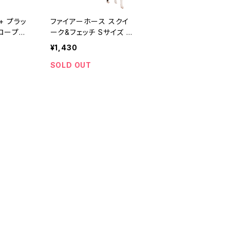
+ プラッ
ファイアーホース スクイ
ズロープ
ーク&フェッチ Sサイズ 犬
イ S」クリ
用 おもちゃ
¥1,430
ay 小型犬
SOLD OUT