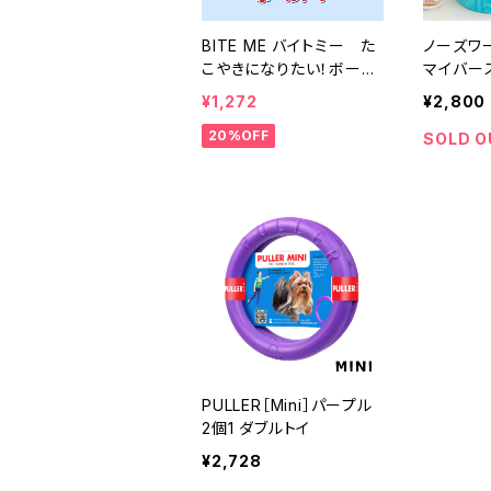
BITE ME バイトミー た
ノーズワ
こやきになりたい！ボール
マイバース
トイ バイトミー
バイトミ
¥1,272
¥2,800
20%OFF
SOLD O
PULLER［Mini］パープル
2個1 ダブルトイ
¥2,728