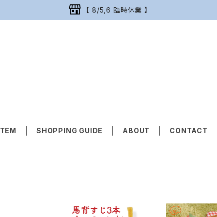
【 8/5,6 臨時休業 】
ITEM
SHOPPING GUIDE
ABOUT
CONTACT
具