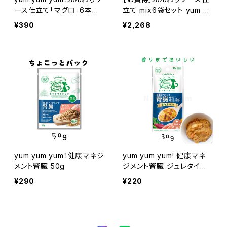
ース仕立て「マグロ」6本入
立て mix6袋セット yum yu
り
m yum!
¥390
¥2,268
yum yum yum！健康マネジ
yum yum yum! 健康マネ
メント腎臓 50g
ジメント腎臓 ジュレタイプ
30g 愛犬用食事療法食
¥290
¥220