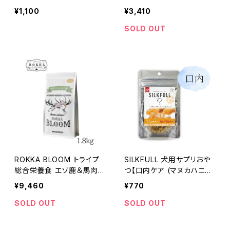
60g
00g
¥1,100
¥3,410
SOLD OUT
ROKKA BLOOM トライプ
SILKFULL 犬用サプリおや
総合栄養食 エゾ鹿＆馬肉 1.
つ【口内ケア (マヌカハニ
8kg
ー)】シルクフル
¥9,460
¥770
SOLD OUT
SOLD OUT