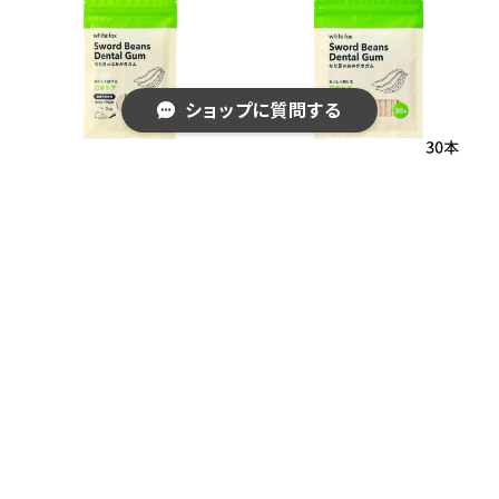
ショップに質問する
なた豆のはみがきガム［10
なた豆のはみがきガム［30
本入り］愛犬用 whitefox
本入り］愛犬用 whitefox
¥748
¥1,870
キーワードから探す
カテゴリから探す
Home
無添加おやつ