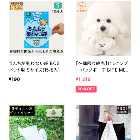
うんちが臭わない袋 BOS
【在庫限り終売】ビションプ
ペット用 Sサイズ(15枚入)
ーバッグポーチ BITE ME
バイトミー
¥190
¥1,218
20%OFF