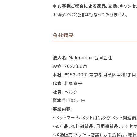
＊ お客様ご都合による返品、交換、キャン
＊ 海外への発送は行なっておりません。
会社概要
法人名
: Naturarium 合同会社
設立
: 2022年6月
本社
: 〒152-0031 東京都目黒区中根1丁目2
代表
: 北原寛子
社員
: ベルク
資本金
: 100万円
事業内容
:
・ペットフード、ペット用品及びペット関連
・衣料品、衣料雑貨品、日用雑貨品、アクセ
・移動販売車または店舗による食料品、雑