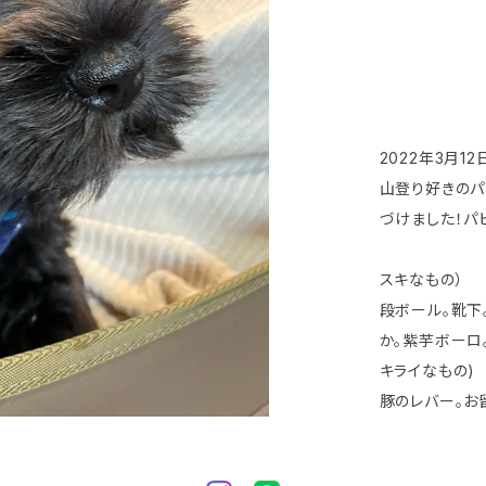
2022年3月1
山登り好きのパ
づけました！パ
スキなもの）
段ボール。靴下
か。紫芋ボーロ
キライなもの)
豚のレバー。お