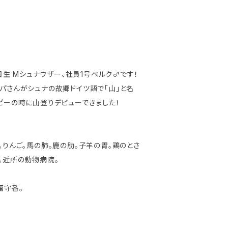
2日生 Mシュナウザー、社員1号ベルク♂です！
パさんがシュナの故郷ドイツ語で「山」と名
ピーの時に山登りデビューできました！
。りんご。馬の肺。鹿の肋。子羊の胃。鶏のとさ
。近所の動物病院。
留守番。