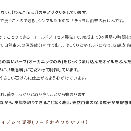
、【わんこfirst】のモノヅクリをしています。
洗うことのできる、シンプル＆ 100%ナチュラル由来の石けんです。
すことのできる「コールドプロセス製法」で、完成まで3ヶ月弱の時間を
て自然由来の保湿成分を作り出し、ゆっくりとマイルドになり、皮膚皮毛
の高いハーブ(オーガニックのみ)をじっくり漬け込んだオイルをふんだ
に、「無香料」にこだわって制作しています。
やさしい石けんに仕上がるよう心がけています。
れ、菌をしっかりと取り除くことから始まります。
ながら、皮脂を取りすぎることなく洗え、天然由来の保湿成分が皮膚被毛
イテムの販売(フードおやつ＆サプリ)