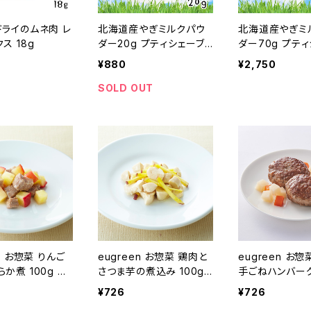
ドライのムネ肉 レ
北海道産やぎミルクパウ
北海道産やぎミ
ス 18g
ダー20g プティシェーブ
ダー70g プテ
ル
ル
¥880
¥2,750
SOLD OUT
en お惣菜 りんご
eugreen お惣菜 鶏肉と
eugreen お
か煮 100g ユ
さつま芋の煮込み 100g
手ごねハンバーグ 
配合 ユーグリー
ユーグレナ配合 ユーグリ
ユーグレナ配合
¥726
¥726
ーン
ーン