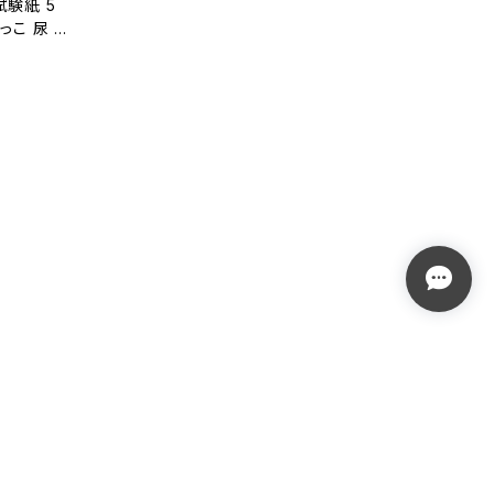
試験紙 5
っこ 尿 リ