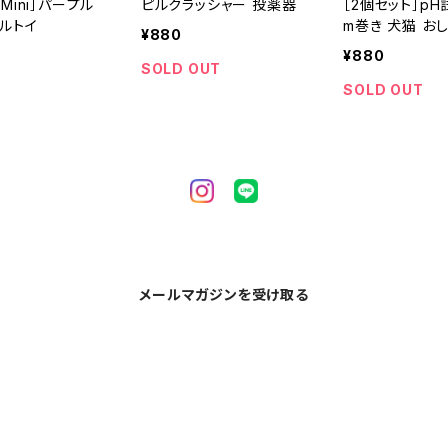
［Mini］パープル
ピルクラッシャー 投薬器
［2個セット］pH
ブルトイ
m巻き 犬猫 おし
¥880
トマス試験紙
¥880
SOLD OUT
SOLD OUT
メールマガジンを受け取る
新商品やキャンペーンなどの

最新情報をお届けいたします。
登録