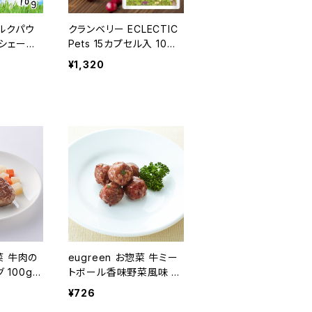
ルクパウ
クランベリー ECLECTIC
ィシェーブ
Pets 15カプセル入 10
0%オーガニック
¥1,320
惣菜 牛肉の
eugreen お惣菜 牛ミー
100g
トボール香味野菜風味 10
 ユーグリ
0g ユーグレナ配合 ユー
¥726
グリーン