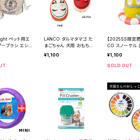
ight ペット用エ
LANCO ダルマタマゴ た
【2025SS限定
ブラシ エシカ
まごちゃん 犬用 おもちゃ
CO スノーケル 
ション
【お正月/新春】
ー) たまごちゃん
¥1,100
¥1,100
もちゃ
UT
SOLD OUT