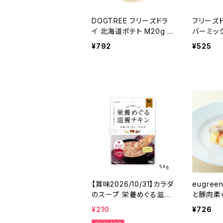
DOGTREE フリーズドラ
フリーズ
イ 北海道ポテト M20g ド
バーミック
ッグツリー
¥792
¥525
【賞味2026/10/31】カラダ
eugre
のスープ 栄養めぐる滋養
と豚肉柔ら
チキン 50g
ーグレナ
¥210
¥726
ン