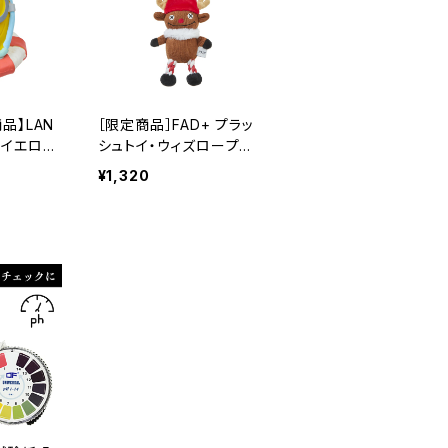
商品】LAN
［限定商品］FAD+ プラッ
(イエロ
シュトイ・ウィズロープ
 犬用 お
ホリデー「トナカイ S」クリ
¥1,320
スマス dad-way 小型犬