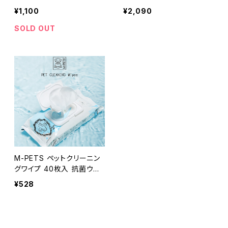
F
60枚入り 無臭タイプ オー
¥1,100
¥2,090
ルインワン ポールミッチェル
ペット
SOLD OUT
M-PETS ペットクリーニン
グワイプ 40枚入 抗菌ウェ
ットティッシュ 防災 犬猫 エ
¥528
ムペッツ