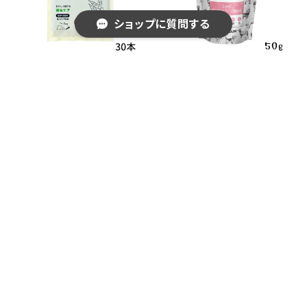
ショップに質問する
ウラジロガシのはみがきガ
WOOF ビーフタン&チーク
ム［30本入り］愛犬用 whit
50g
efox
¥1,870
¥1,980
キーワードから探す
カテゴリから探す
Home
犬用
［品薄品］WOOF グリーンリ
【在庫限り】新鮮豚レバーの
＊梅雨・夏のおすすめ＊
ップドマッスル (緑イ貝) ト
フリーズドライ35g whitefo