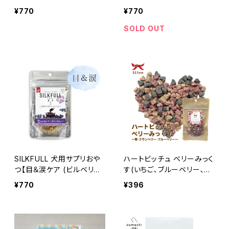
ー)】シルクフル
リー)】シルクフル
¥770
¥770
SOLD OUT
SILKFULL 犬用サプリおや
ハートビッチュ ベリーみっく
つ【目＆涙ケア (ビルベリ
す(いちご､ブルーベリー､ク
ー)】シルクフル
ランベリー)OCファーム
¥770
¥396