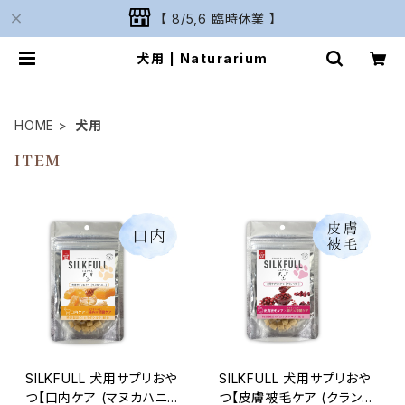
【 8/5,6 臨時休業 】
犬用 | Naturarium
HOME
犬用
ITEM
SILKFULL 犬用サプリおや
SILKFULL 犬用サプリおや
つ【口内ケア (マヌカハニ
つ【皮膚被毛ケア (クランベ