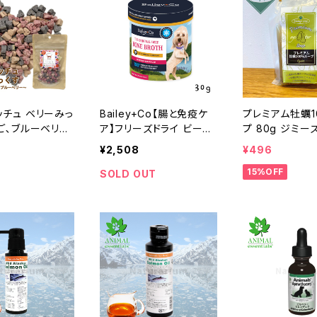
ッチュ ベリーみっ
Bailey+Co【腸と免疫ケ
プレミアム牡蠣1
ご､ブルーベリ
ア】フリーズドライ ビーフ
プ 80g ジミー
ベリー)OCファ
ボーンブロス オリジナル
¥2,508
¥496
30g ベイリーコー
15%OFF
SOLD OUT