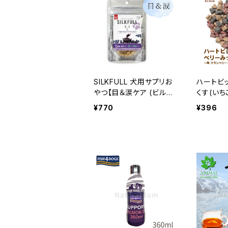
SILKFULL 犬用サプリお
ハートビ
やつ【目＆涙ケア (ビルベ
くす(いち
リー)】シルクフル
ー､クラン
¥770
¥396
ーム