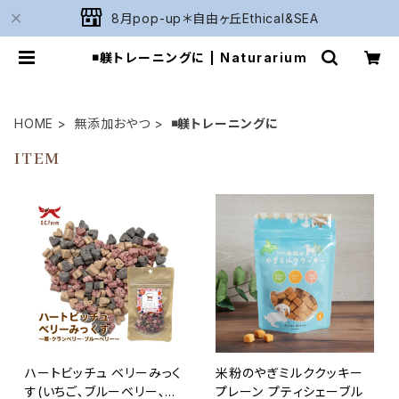
8月pop-up＊自由ヶ丘Ethical&SEA
◾️躾トレーニングに | Naturarium
HOME
無添加おやつ
◾️躾トレーニングに
ITEM
ハートビッチュ ベリーみっく
米粉のやぎミルククッキー
す(いちご､ブルーベリー､ク
プレーン プティシェーブル