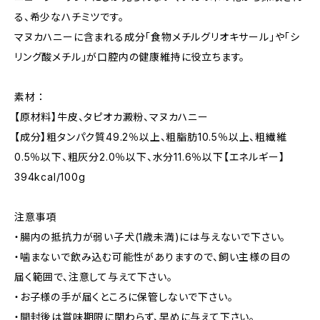
る、希少なハチミツです。
マヌカハニーに含まれる成分「食物メチルグリオキサール」や「シ
リング酸メチル」が口腔内の健康維持に役立ちます。
素材 ：
【原材料】牛皮、タピオカ澱粉、マヌカハニー
【成分】粗タンパク質49.2％以上、粗脂肪10.5％以上、粗繊維
0.5％以下、粗灰分2.0％以下、水分11.6％以下【エネルギー】
394kcal/100g
注意事項
・腸内の抵抗力が弱い子犬(1歳未満)には与えないで下さい。
・噛まないで飲み込む可能性がありますので、飼い主様の目の
届く範囲で、注意して与えて下さい。
・お子様の手が届くところに保管しないで下さい。
・開封後は賞味期限に関わらず、早めに与えて下さい。