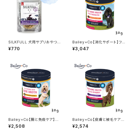
SILKFULL 犬用サプリおやつ
Bailey+Co【消化サポート】フリ
【目＆涙ケア (ビルベリー)】シル
ーズドライ ビーフボーンブロス
¥770
¥3,047
クフル
プロバイオティクス 30g ベイリ
ーコー
Bailey+Co【腸と免疫ケア】フリ
Bailey+Co【皮膚と被毛ケア】
ーズドライ ビーフボーンブロス
フリーズドライ ビーフボーンブ
¥2,508
¥2,574
オリジナル 30g ベイリーコー
ロス ブルーベリー 30g ベイリ
ーコー