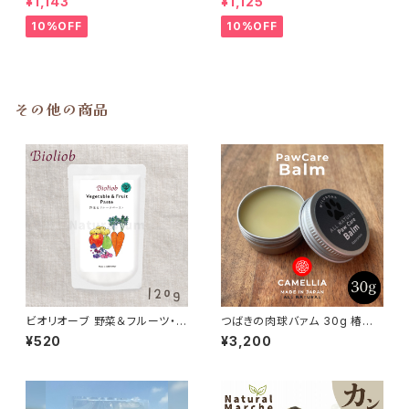
¥1,143
¥1,125
10%OFF
10%OFF
その他の商品
ビオリオーブ 野菜＆フルーツ・ペ
つばきの肉球バァム 30g 椿油
ースト Bioliob 旧ヘルマン
日本ミツバチ 肉球クリーム
¥520
¥3,200