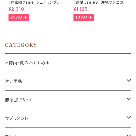
［在庫限りsale］シュアリンプウ
［お試しsale♪］沖縄サンゴカル
newスキンケアスプレー 200m
シウム たっぷり100g
¥2,310
¥1,125
l
25%OFF
10%OFF
CATEGORY
＊梅雨・夏のおすすめ＊
ケア用品
肉球バーム
無添加おやつ
ドッグソープ
お肉
サプリメント