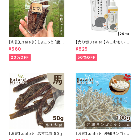
［お試しsale♪］ちょこっと「鹿肉
【売り切りsale!!】ねこおもい 猫
ジャーキー」ジビエ鹿 おやつ
ご飯の吐き戻しに 酵素と食物繊
¥560
¥825
維 100ml
20%OFF
50%OFF
［お試しsale♪］馬すね肉 50g
［お試しsale♪］沖縄サンゴカル
シウム たっぷり100g