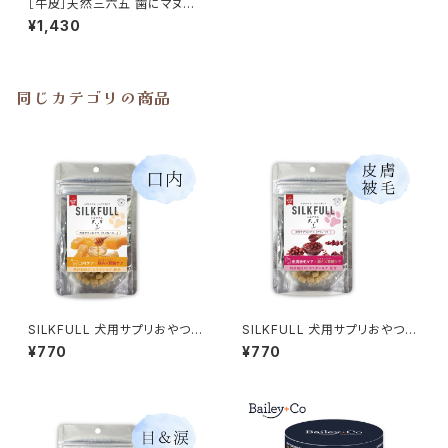
［牛皮］天然三六五 歯にマヌカ
のガム 20本入り ペット用口腔
¥1,430
ケアおやつ
同じカテゴリの商品
SILKFULL 犬用サプリおやつ
SILKFULL 犬用サプリおやつ
【口内ケア (マヌカハニー)】シル
【皮膚被毛ケア (クランベリー)】
¥770
¥770
クフル
シルクフル