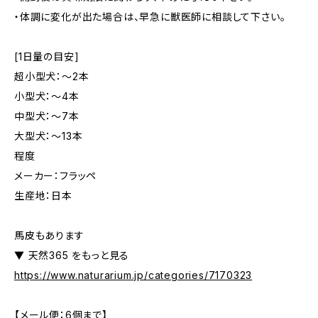
・体調に変化が出た場合は、早急に獣医師に相談して下さい。
[1日量の目安]
超小型犬：～2本
小型犬：～4本
中型犬：～7本
大型犬：～13本
程度
メーカー：フラッペ
生産地：日本
馬皮もあります
▼ 天然365 をもっと見る
https://www.naturarium.jp/categories/7170323
【メール便：6個まで】