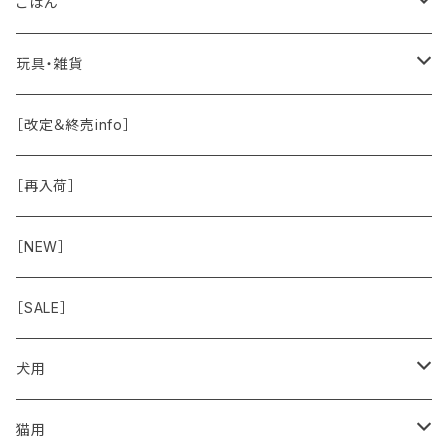
保湿・除菌・虫除け
お魚
皮膚被毛
ごはん
保湿剤
おくち・おめめ・おみみ
その他（乳製品・果物野菜）
関節・骨
手作り補助
玩具・雑貨
除菌
おくち
ブラシと雑貨
Natural Marche
おめめ
ウェット・お惣菜
ノーズワーク・玩具
［改定＆終売info］
虫除け
おめめ
ちょこっとシリーズ
◾️躾トレーニングに
おなか
ドライ
お散歩用品
［再入荷］
おみみ
◾️長く楽しむ用
臓-肝腎心膵
オーナー雑貨
［NEW］
◾️特別なご褒美/嗜好性高
免疫力・健康維持
［SALE］
こころ・脳
犬用
フードおやつ
猫用