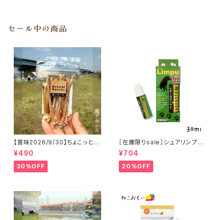
セール中の商品
【賞味2026/9/30】ちょこっと
［在庫限りsale］シュアリンプウ
「鹿アキレス」ジビエ鹿 おやつ
イヤークリーナー 30ml
¥490
¥704
30%OFF
20%OFF