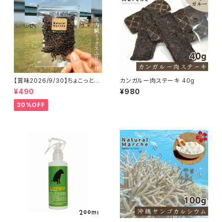
【賞味2026/9/30】ちょこっと
カンガルー肉ステーキ 40g
「鹿内臓mixふりかけ」ジビエ鹿
¥490
¥980
おやつ
30%OFF