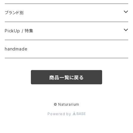
用品
フードおやつ
ブランド別
用品
Anima Strath
PickUp / 特集
Animal Essentials
換毛期におすすめ
handmade
EM&NEEM
夏バテ予防！
商品一覧に戻る
M-PETS
ペット防災
QIX
クリスマス
© Naturarium
Powered by
BASICSスキンケア
きなり
梅雨・夏