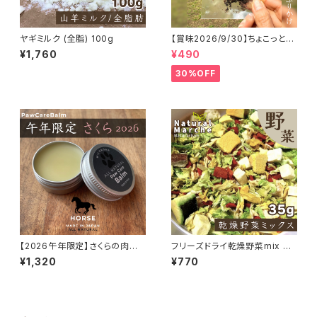
ヤギミルク (全脂) 100g
【賞味2026/9/30】ちょこっと
「鹿内臓mixふりかけ」ジビエ鹿
¥1,760
¥490
おやつ
30%OFF
【2026午年限定】さくらの肉球
フリーズドライ乾燥野菜mix 35
バァム 10g 馬油 日本ミツバチ
g
¥1,320
¥770
肉球クリーム