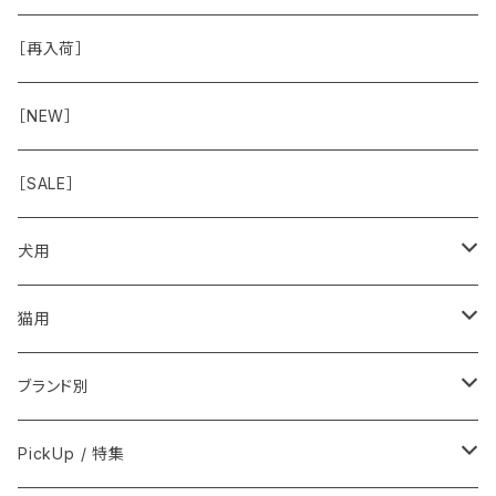
虫除け
おめめ
ちょこっとシリーズ
◾️躾トレーニングに
おなか
ドライ
お散歩用品
［再入荷］
おみみ
◾️長く楽しむ用
臓-肝腎心膵
オーナー雑貨
［NEW］
◾️特別なご褒美/嗜好性高
免疫力・健康維持
［SALE］
こころ・脳
犬用
フードおやつ
猫用
用品
フードおやつ
ブランド別
用品
Anima Strath
PickUp / 特集