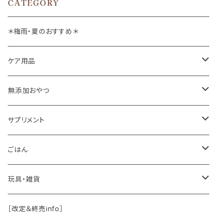
CATEGORY
＊梅雨・夏のおすすめ＊
ケア用品
肉球バーム
無添加おやつ
ドッグソープ
お肉
サプリメント
保湿・除菌・虫除け
お魚
皮膚被毛
ごはん
保湿剤
おくち・おめめ・おみみ
その他（乳製品・果物野菜）
関節・骨
手作り補助
玩具・雑貨
除菌
おくち
ブラシと雑貨
Natural Marche
おめめ
ウェット・お惣菜
ノーズワーク・玩具
［改定＆終売info］