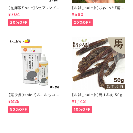
［在庫限りsale］シュアリンプウ
［お試しsale♪］ちょこっと「鹿肉
イヤークリーナー 30ml
ジャーキー」ジビエ鹿 おやつ
¥704
¥560
20%OFF
20%OFF
【売り切りsale!!】ねこおもい 猫
［お試しsale♪］馬すね肉 50g
ご飯の吐き戻しに 酵素と食物繊
¥825
¥1,143
維 100ml
50%OFF
10%OFF