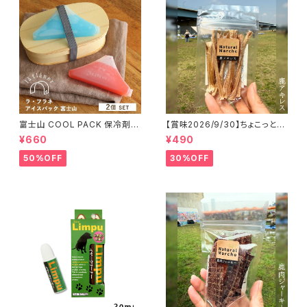
富士山 COOL PACK 保冷剤 2
【賞味2026/9/30】ちょこっと
個セット ひんやり雑貨 アイスパ
「鹿アキレス」ジビエ鹿 おやつ
¥660
¥490
ックla flaner ラフラネ
50%OFF
30%OFF