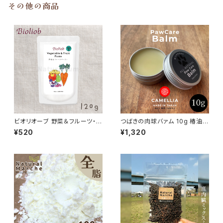
その他の商品
ビオリオーブ 野菜＆フルーツ・ペ
つばきの肉球バァム 10g 椿油
ースト Bioliob 旧ヘルマン
日本ミツバチ 肉球クリーム
¥520
¥1,320