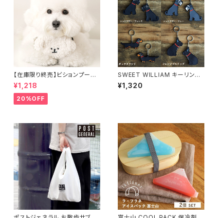
【在庫限り終売】ビションプーバ
SWEET WILLIAM キーリング
ッグポーチ BITE ME バイトミー
［メール便無料］
¥1,218
¥1,320
20%OFF
ポストジェネラル お散歩サブバ
富士山 COOL PACK 保冷剤 2