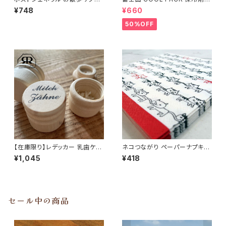
ッグ コンビニバッグ POST GE
個セット ひんやり雑貨 アイスパ
¥748
¥660
NERAL エコバッグ
ックla flaner ラフラネ
50%OFF
【在庫限り】レデッカー 乳歯ケー
ネコつながり ペーパーナプキン
ス パピーの乳歯入れ 犬 3.5cm
10枚入り デコパージュ 猫雑貨
¥1,045
¥418
REDECKER
セール中の商品