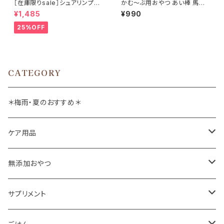
［在庫限りsale］シュアリンプウ
かむ～ぶ用おやつ あい棒 馬ア
イヤークリーナー 100ml
キレスジャーキー 30g
¥1,485
¥990
25%OFF
CATEGORY
＊梅雨・夏のおすすめ＊
ケア用品
肉球バーム
無添加おやつ
ドッグソープ
お肉
サプリメント
保湿・除菌・虫除け
お魚
皮膚被毛