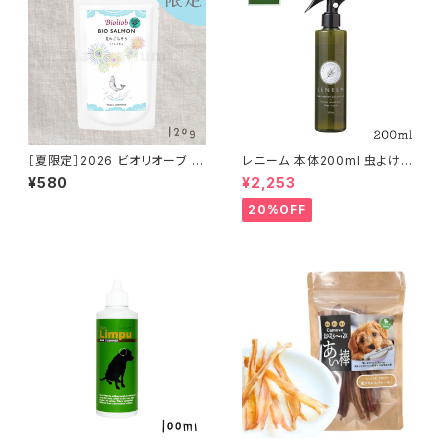
［夏限定］2026 ビオリオーブ ビ
レニーム 本体200ml 虫よけ&
オサーモン 夏のごちそう モリン
毛艶スプレー
¥580
¥2,253
ガ和え 120g Bioliob 旧ヘルマ
ン
20%OFF