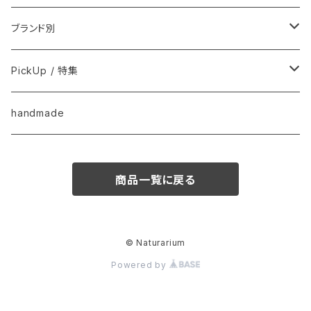
用品
フードおやつ
ブランド別
用品
Anima Strath
PickUp / 特集
Animal Essentials
換毛期におすすめ
handmade
EM&NEEM
夏バテ予防！
商品一覧に戻る
M-PETS
ペット防災
QIX
クリスマス
© Naturarium
Powered by
BASICSスキンケア
きなり
梅雨・夏