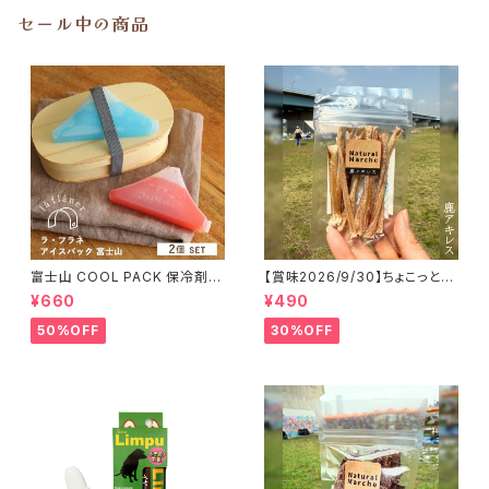
セール中の商品
富士山 COOL PACK 保冷剤 2
【賞味2026/9/30】ちょこっと
個セット ひんやり雑貨 アイスパ
「鹿アキレス」ジビエ鹿 おやつ
¥660
¥490
ックla flaner ラフラネ
50%OFF
30%OFF