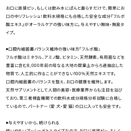
お口に直接ピッ、もしくは飲み水にぽんと垂らすだけで、簡単にお
口の中リフレッシュ！飲料水規格にも合格した安全な成分『フルボ
酸エキス』がオーラルケアの強い味方に。与えやすい無味・無臭タ
イプ。
◾️口腔内細菌叢バランス維持の強い味方「フルボ酸」
フルボ酸はミネラル、アミノ酸、ビタミン、天然酵素、有用菌などを
豊富に含む8,000年前の母なる大地の腐葉土からろ過抽出した
物質で、人工的に作ることができない100％天然エキスです。
口腔内細菌叢のバランスを整え、お口の健康を維持します。
天然サプリメントとして人間の美容・医療業界からも注目を浴び
ており、第三者検査機関での飲料水成分規格分析試験に合格し
ているので、パートナー（愛 犬・愛 猫）の口に入っても安全です。
◾️与えやすいから、続けられる
使いやすいプッシュボトルタイプなので、お口に直接ピッ、もしく