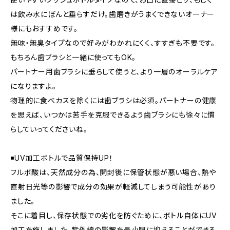
は飲み水にぽんと垂らすだけ。歯磨きがうまくできないオーナー
様にもおすすめです。
無味・無臭タイプなので好みがわかれにくく、すすぎも不要です。
もちろん歯ブラシと一緒に使ってもOK。
パートナー用歯ブラシに垂らして使うと、より一層のオーラルケア
になりますよ。
物理的に食べカスを除くには歯ブラシは必須。パートナーの健康
を思えば、いつかは苦手を克服できるよう歯ブラシにも徐々に慣
らしていってくださいね。
◾️UV加工ボトルで品質保持UP！
フルボ酸は、天然成分の為、開封後に保管状態が悪い場合、熱や
直射日光等の影響で成分の効果が軽減してしまう可能性があり
ました。
そこに着目し、保存状態での劣化を防ぐために、ボトル自体にUV
加工を施しました。紫外線の影響を最小限に抑えることができる