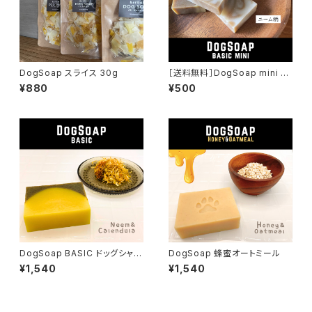
DogSoap スライス 30g
［送料無料］DogSoap mini ド
ッグソープ
¥880
¥500
DogSoap BASIC ドッグシャン
DogSoap 蜂蜜オートミール
プー
¥1,540
¥1,540