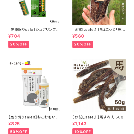
［在庫限りsale］シュアリンプウ
［お試しsale♪］ちょこっと「鹿肉
イヤークリーナー 30ml
ジャーキー」ジビエ鹿 おやつ
¥704
¥560
20%OFF
20%OFF
【売り切りsale!!】ねこおもい 猫
［お試しsale♪］馬すね肉 50g
ご飯の吐き戻しに 酵素と食物繊
¥825
¥1,143
維 100ml
50%OFF
10%OFF