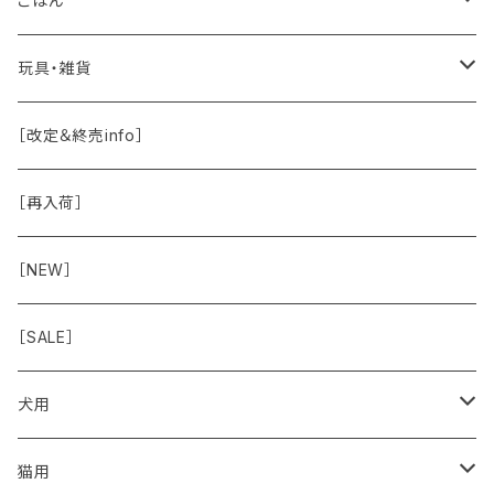
ごはん
保湿剤
おくち・おめめ・おみみ
その他（乳製品・果物野菜）
関節・骨
手作り補助
玩具・雑貨
除菌
おくち
ブラシと雑貨
Natural Marche
おめめ
ウェット・お惣菜
ノーズワーク・玩具
［改定＆終売info］
虫除け
おめめ
ちょこっとシリーズ
◾️躾トレーニングに
おなか
ドライ
お散歩用品
［再入荷］
おみみ
◾️長く楽しむ用
臓-肝腎心膵
オーナー雑貨
［NEW］
◾️特別なご褒美/嗜好性高
免疫力・健康維持
［SALE］
こころ・脳
犬用
フードおやつ
猫用