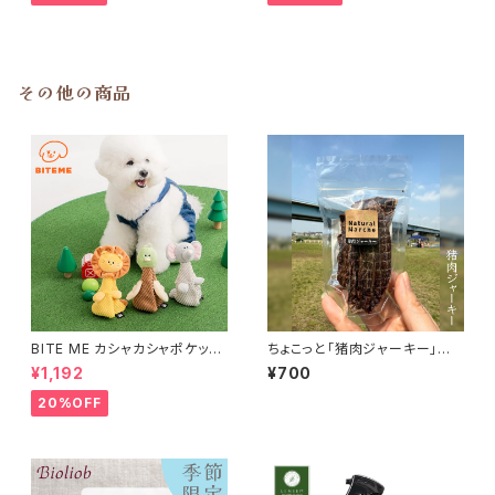
その他の商品
BITE ME カシャカシャポケット
ちょこっと「猪肉ジャーキー」ジ
マントおもちゃ ノーズワーク バ
ビエいのしし おやつ
¥1,192
¥700
イトミー
20%OFF