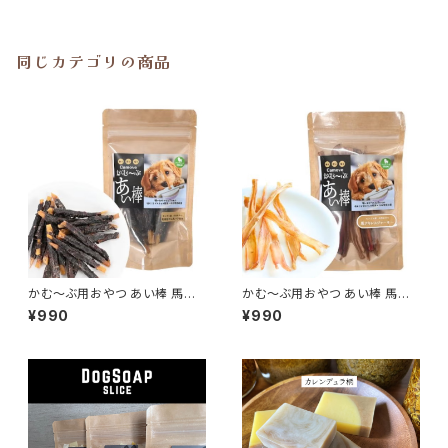
同じカテゴリの商品
かむ～ぶ用おやつ あい棒 馬ハ
かむ～ぶ用おやつ あい棒 馬ア
ツ巻き 40g
キレスジャーキー 30g
¥990
¥990