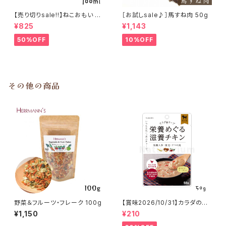
【売り切りsale!!】ねこおもい 猫
［お試しsale♪］馬すね肉 50g
ご飯の吐き戻しに 酵素と食物繊
¥825
¥1,143
維 100ml
50%OFF
10%OFF
その他の商品
野菜＆フルーツ・フレーク 100g
【賞味2026/10/31】カラダのス
ープ 栄養めぐる滋養チキン 50
¥1,150
¥210
g