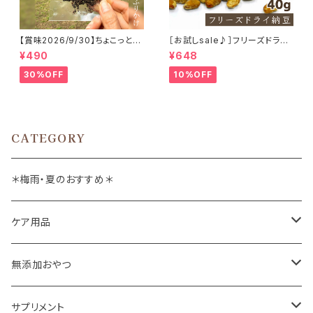
【賞味2026/9/30】ちょこっと
［お試しsale♪］フリーズドライ
「鹿内臓mixふりかけ」ジビエ鹿
納豆 40g
¥490
¥648
おやつ
30%OFF
10%OFF
CATEGORY
＊梅雨・夏のおすすめ＊
ケア用品
肉球バーム
無添加おやつ
ドッグソープ
お肉
サプリメント