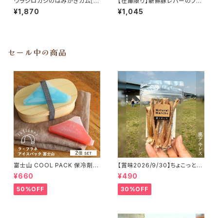
ウラジロガシのはみがきガム［3
【在庫限り】新鮮豚レバーのフリ
0本入り］愛犬用 whitefox
ーズドライ35g whitefox
¥1,870
¥1,045
セール中の商品
富士山 COOL PACK 保冷剤 2
【賞味2026/9/30】ちょこっと
個セット ひんやり雑貨 アイスパ
「鹿アキレス」ジビエ鹿 おやつ
¥660
¥490
ックla flaner ラフラネ
50%OFF
30%OFF