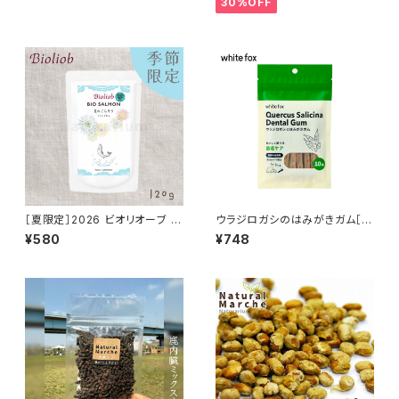
30%OFF
［夏限定］2026 ビオリオーブ ビ
ウラジロガシのはみがきガム［1
オサーモン 夏のごちそう モリン
0本入り］愛犬用 whitefox
¥580
¥748
ガ和え 120g Bioliob 旧ヘルマ
ン