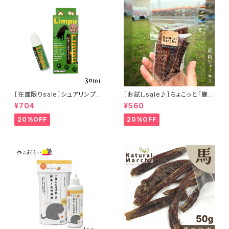
［在庫限りsale］シュアリンプウ
［お試しsale♪］ちょこっと「鹿肉
イヤークリーナー 30ml
ジャーキー」ジビエ鹿 おやつ
¥704
¥560
20%OFF
20%OFF