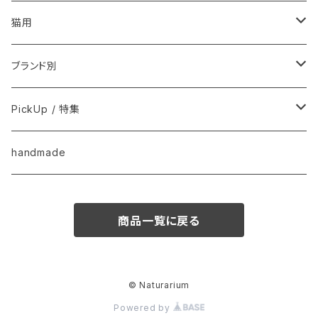
フードおやつ
猫用
用品
フードおやつ
ブランド別
用品
Anima Strath
PickUp / 特集
Animal Essentials
換毛期におすすめ
handmade
EM&NEEM
夏バテ予防！
商品一覧に戻る
M-PETS
ペット防災
QIX
クリスマス
© Naturarium
Powered by