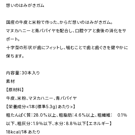
想いのはみがきガム
国産の牛皮と米粉で作った、からだ想いのはみがきガム。
マヌカハニーと青パパイヤを配合し、口腔ケアと食後の消化をサ
ポート。
十字型の形状が歯にフィットし、噛むことで歯と歯ぐきを健やかに
保ちます。
内容量：30本入り
素材
【原材料】
牛皮、米粉、マヌカハニー、青パパイヤ
【栄養成分<1本(標準5.3g)あたり>】
粗たんぱく質：28.0%以上、粗脂肪：4.6%以上、粗繊維： 0.1％
以下、粗灰分：1.9％以下、水分：8.8％以下【エネルギー】
18kcal/1本あたり