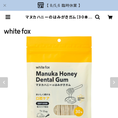
【 8/5,6 臨時休業 】
マヌカハニーのはみがきガム［30本入
り］愛犬用 whitefox | Naturariu
m