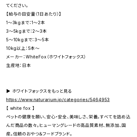
てください。
【給与の目安量〈1日あたり〉】
1～3kgまで：1～2本
3～5kgまで：2～3本
5～10kgまで：3～5本
10kg以上：5本～
メーカー：WhiteFox（ホワイトフォックス）
生産地：日本
▶︎ ホワイトフォックスをもっと見る
https://www.naturarium.jp/categories/5464953
【 white fox 】
ペットの健康を願い、安心・安全、美味しさ、栄養。すべてを詰め込
んだ商品の数々。ヒューマングレードの高品質素材、無添加、国
産。信頼のおやつ＆フードブランド。