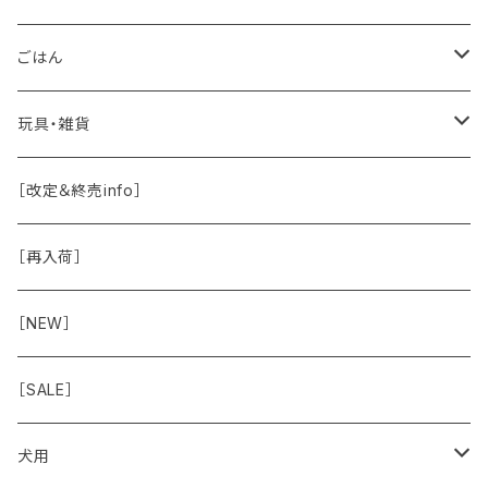
保湿・除菌・虫除け
お魚
皮膚被毛
ごはん
保湿剤
おくち・おめめ・おみみ
その他（乳製品・果物野菜）
関節・骨
手作り補助
玩具・雑貨
除菌
おくち
ブラシと雑貨
Natural Marche
おめめ
ウェット・お惣菜
ノーズワーク・玩具
［改定＆終売info］
虫除け
おめめ
ちょこっとシリーズ
◾️躾トレーニングに
おなか
ドライ
お散歩用品
［再入荷］
おみみ
◾️長く楽しむ用
臓-肝腎心膵
オーナー雑貨
［NEW］
◾️特別なご褒美/嗜好性高
免疫力・健康維持
［SALE］
こころ・脳
犬用