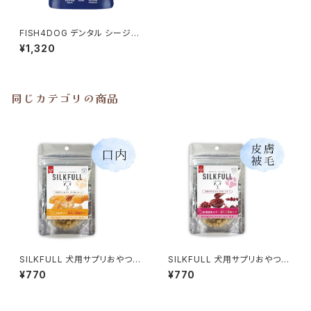
FISH4DOG デンタル シージャ
ーキー「ティドラー」115g フィッ
¥1,320
シュ4ドッグ
同じカテゴリの商品
SILKFULL 犬用サプリおやつ
SILKFULL 犬用サプリおやつ
【口内ケア (マヌカハニー)】シル
【皮膚被毛ケア (クランベリー)】
¥770
¥770
クフル
シルクフル