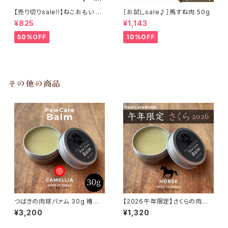
【売り切りsale!!】ねこおもい 猫
［お試しsale♪］馬すね肉 50g
ご飯の吐き戻しに 酵素と食物繊
¥825
¥1,143
維 100ml
50%OFF
10%OFF
その他の商品
つばきの肉球バァム 30g 椿油
【2026午年限定】さくらの肉球
日本ミツバチ 肉球クリーム
バァム 10g 馬油 日本ミツバチ
¥3,200
¥1,320
肉球クリーム