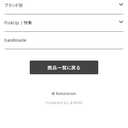
用品
フードおやつ
ブランド別
用品
Anima Strath
PickUp / 特集
Animal Essentials
換毛期におすすめ
handmade
EM&NEEM
夏バテ予防！
商品一覧に戻る
M-PETS
ペット防災
QIX
クリスマス
© Naturarium
Powered by
BASICSスキンケア
きなり
梅雨・夏
フード
CUPURERA
UMA fair