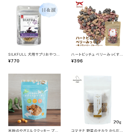
SILKFULL 犬用サプリおやつ
ハートビッチュ ベリーみっくす
【目＆涙ケア (ビルベリー)】シル
(いちご､ブルーベリー､クランベ
¥770
¥396
クフル
リー)OCファーム
米粉のやぎミルククッキー プレ
コマチナ 野菜のチカラ からだ潤