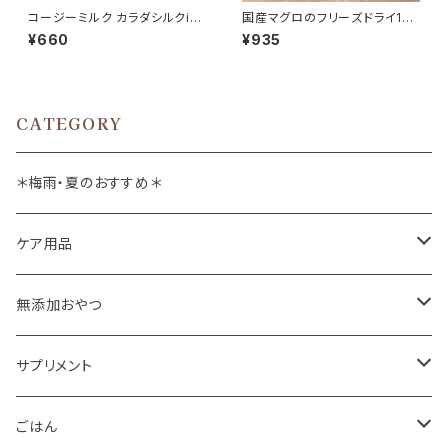
コージーミルク カラダシルクin
国産マグロのフリーズドライ14g
200g 甘酒 シルクフル
whitefox
¥660
¥935
CATEGORY
＊梅雨・夏のおすすめ＊
ケア用品
肉球バーム
無添加おやつ
ドッグソープ
お肉
サプリメント
保湿・除菌・虫除け
お魚
皮膚被毛
ごはん