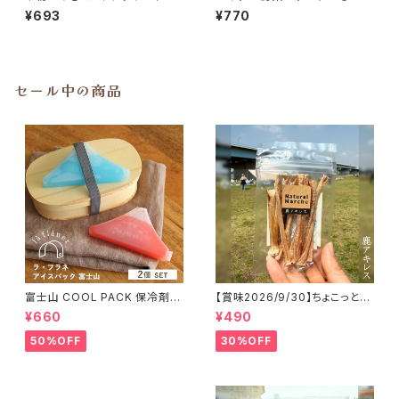
ーン プティシェーブル
う ヤーコンチップ 20g
¥693
¥770
セール中の商品
富士山 COOL PACK 保冷剤 2
【賞味2026/9/30】ちょこっと
個セット ひんやり雑貨 アイスパ
「鹿アキレス」ジビエ鹿 おやつ
¥660
¥490
ックla flaner ラフラネ
50%OFF
30%OFF