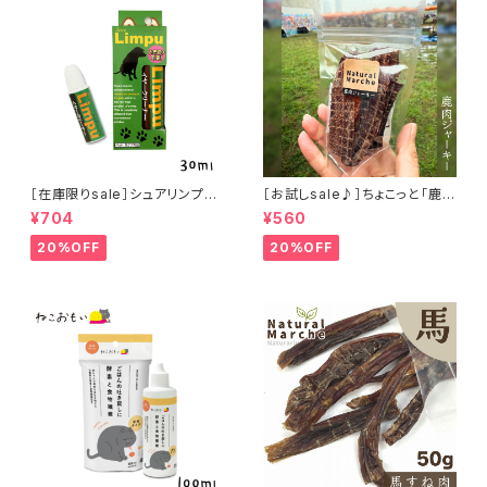
［在庫限りsale］シュアリンプウ
［お試しsale♪］ちょこっと「鹿肉
イヤークリーナー 30ml
ジャーキー」ジビエ鹿 おやつ
¥704
¥560
20%OFF
20%OFF