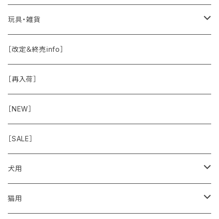
保湿剤
おくち・おめめ・おみみ
その他（乳製品・果物野菜）
関節・骨
手作り補助
玩具・雑貨
除菌
おくち
ブラシと雑貨
Natural Marche
おめめ
ウェット・お惣菜
ノーズワーク・玩具
［改定＆終売info］
虫除け
おめめ
ちょこっとシリーズ
◾️躾トレーニングに
おなか
ドライ
お散歩用品
［再入荷］
おみみ
◾️長く楽しむ用
臓-肝腎心膵
オーナー雑貨
［NEW］
◾️特別なご褒美/嗜好性高
免疫力・健康維持
［SALE］
こころ・脳
犬用
フードおやつ
猫用