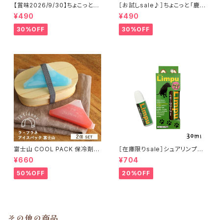
【賞味2026/9/30】ちょこっと
［お試しsale♪］ちょこっと「鹿肉
「鹿内臓mixふりかけ」ジビエ鹿
ジャーキー」ジビエ鹿 おやつ
¥490
¥490
おやつ
30%OFF
30%OFF
富士山 COOL PACK 保冷剤 2
［在庫限りsale］シュアリンプウ
個セット ひんやり雑貨 アイスパ
イヤークリーナー 30ml
¥660
¥704
ックla flaner ラフラネ
50%OFF
20%OFF
その他の商品