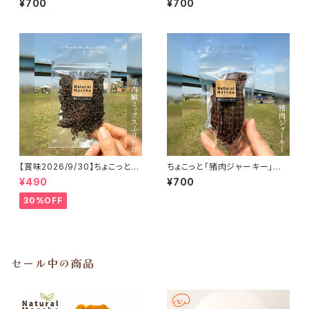
¥700
¥700
【賞味2026/9/30】ちょこっと
ちょこっと「猪肉ジャーキー」ジ
「鹿内臓mixふりかけ」ジビエ鹿
ビエいのしし おやつ
¥490
¥700
おやつ
30%OFF
セール中の商品