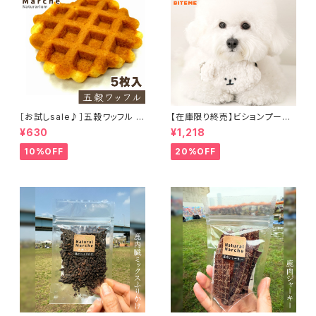
［お試しsale♪］五穀ワッフル 5
【在庫限り終売】ビションプーバ
枚入り
ッグポーチ BITE ME バイトミー
¥630
¥1,218
10%OFF
20%OFF