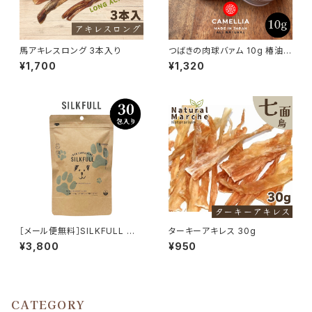
馬アキレスロング 3本入り
つばきの肉球バァム 10g 椿油
日本ミツバチ 肉球クリーム
¥1,700
¥1,320
［メール便無料］SILKFULL 犬
ターキーアキレス 30g
の腎臓ケアサプリメント 30包入
¥3,800
¥950
り シルクフル
CATEGORY