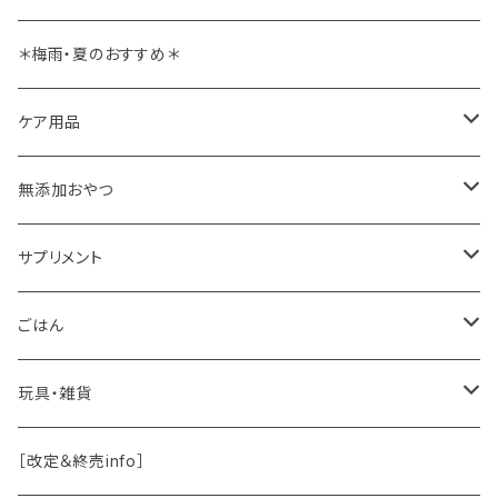
＊梅雨・夏のおすすめ＊
ケア用品
肉球バーム
無添加おやつ
ドッグソープ
お肉
サプリメント
保湿・除菌・虫除け
お魚
皮膚被毛
ごはん
保湿剤
おくち・おめめ・おみみ
その他（乳製品・果物野菜）
関節・骨
手作り補助
玩具・雑貨
除菌
おくち
ブラシと雑貨
Natural Marche
おめめ
ウェット・お惣菜
ノーズワーク・玩具
［改定＆終売info］