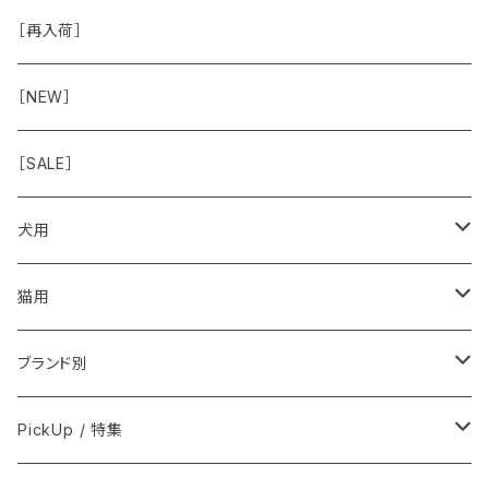
虫除け
おめめ
ちょこっとシリーズ
◾️躾トレーニングに
おなか
ドライ
お散歩用品
［再入荷］
おみみ
◾️長く楽しむ用
臓-肝腎心膵
オーナー雑貨
［NEW］
◾️特別なご褒美/嗜好性高
免疫力・健康維持
［SALE］
こころ・脳
犬用
フードおやつ
猫用
用品
フードおやつ
ブランド別
用品
Anima Strath
PickUp / 特集