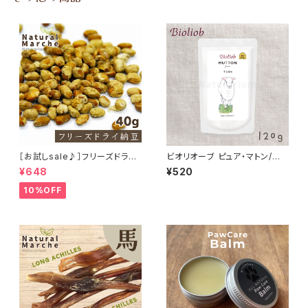
［お試しsale♪］フリーズドライ
ビオリオーブ ピュア・マトン/羊1
納豆 40g
00% Bioliob 旧ヘルマン
¥648
¥520
10%OFF