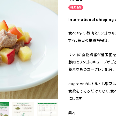
残り1点
International shipping 
食べやすい豚肉とリンゴのキ
する、毎日の栄養補完食。
リンゴの食物繊維が善玉菌を
豚肉とリンゴのキューブがご
養素をもつユーグレナ配合。
- - -
eugreenのレトルトお惣
食欲をそそるだけでなく、食
にします。
素材 ：