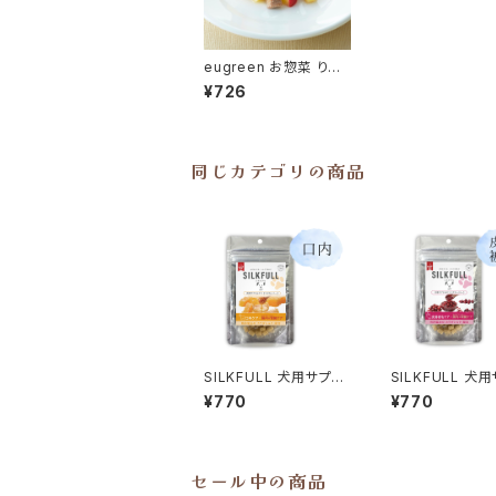
eugreen お惣菜 りん
ごと豚肉柔らか煮 100
¥726
g ユーグレナ配合 ユー
グリーン
同じカテゴリの商品
SILKFULL 犬用サプリ
SILKFULL 犬
おやつ【口内ケア (マヌ
おやつ【皮膚被毛
¥770
¥770
カハニー)】シルクフル
(クランベリー)】
フル
セール中の商品