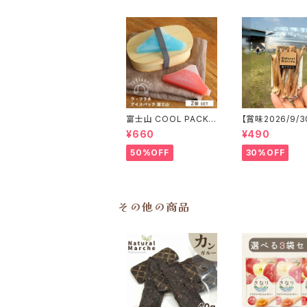
富士山 COOL PACK
【賞味2026/9/3
保冷剤 2個セット ひん
こっと「鹿アキレ
¥660
¥490
やり雑貨 アイスパックla
エ鹿 おやつ
flaner ラフラネ
50%OFF
30%OFF
その他の商品