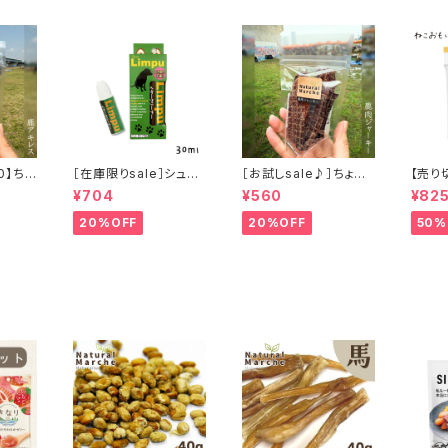
0】ちょ
［在庫限りsale］シュア
［お試しsale♪］ちょこ
【売り切
ス」ジビ
リンプウ イヤークリー
っと「鹿肉ジャーキー」
おもい
¥704
¥560
¥82
ナー 30ml
ジビエ鹿 おやつ
しに 
00ml
20%OFF
20%OFF
50%