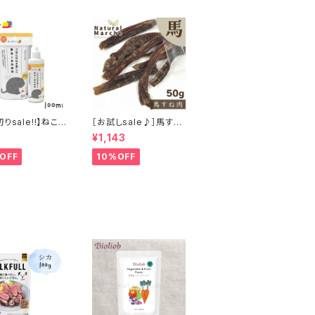
りsale!!】ねこ
［お試しsale♪］馬すね
 猫 ご飯の吐き戻
肉 50g
5
¥1,143
酵素と食物繊維 1
OFF
10%OFF