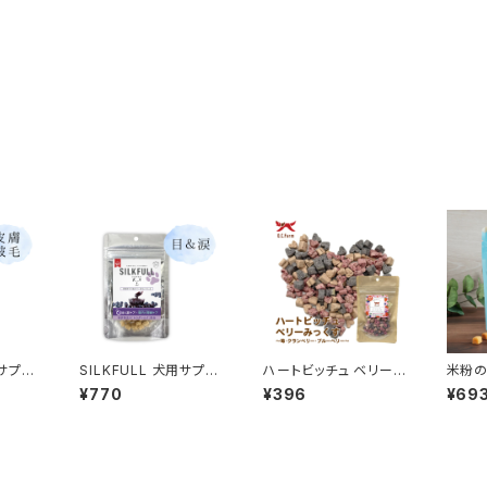
用サプリ
SILKFULL 犬用サプリ
ハートビッチュ ベリーみ
米粉の
ケア
おやつ【目＆涙ケア (ビ
っくす(いちご､ブルーベ
ー プ
¥770
¥396
¥69
シルク
ルベリー)】シルクフル
リー､クランベリー)OC
ーブル
ファーム