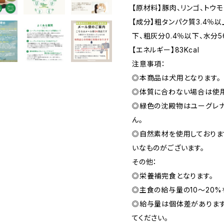
【原材料】豚肉、リンゴ、トウ
【成分】粗タンパク質3.4％以
下、粗灰分0.4％以下、水分5
【エネルギー】83Kcal
注意事項：
◎本商品は犬用となります。
◎体質に合わない場合は使用
◎緑色の沈殿物はユーグレ
ん。
◎自然素材を使用しておりま
いなものがございます。
その他：
◎栄養補完食となります。
◎主食の給与量の10～20%
◎給与量は個体差があります
てください。