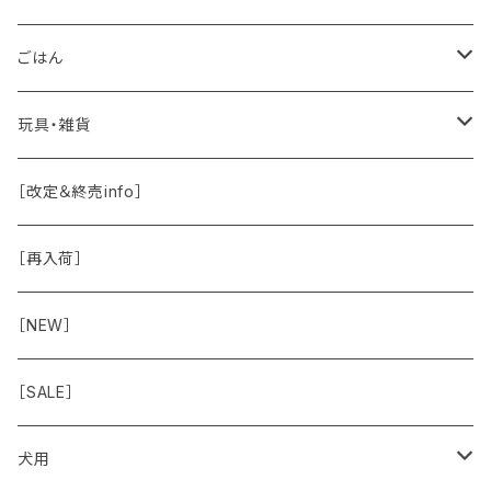
保湿・除菌・虫除け
お魚
皮膚被毛
ごはん
保湿剤
おくち・おめめ・おみみ
その他（乳製品・果物野菜）
関節・骨
手作り補助
玩具・雑貨
除菌
おくち
ブラシと雑貨
Natural Marche
おめめ
ウェット・お惣菜
ノーズワーク・玩具
［改定＆終売info］
虫除け
おめめ
ちょこっとシリーズ
◾️躾トレーニングに
おなか
ドライ
お散歩用品
［再入荷］
おみみ
◾️長く楽しむ用
臓-肝腎心膵
オーナー雑貨
［NEW］
◾️特別なご褒美/嗜好性高
免疫力・健康維持
［SALE］
こころ・脳
犬用