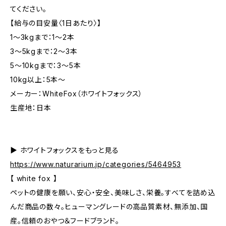
てください。
【給与の目安量〈1日あたり〉】
1～3kgまで：1～2本
3～5kgまで：2～3本
5～10kgまで：3～5本
10kg以上：5本～
メーカー：WhiteFox（ホワイトフォックス）
生産地：日本
▶︎ ホワイトフォックスをもっと見る
https://www.naturarium.jp/categories/5464953
【 white fox 】
ペットの健康を願い、安心・安全、美味しさ、栄養。すべてを詰め込
んだ商品の数々。ヒューマングレードの高品質素材、無添加、国
産。信頼のおやつ＆フードブランド。