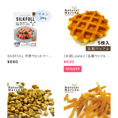
SILKFULL 犬用ウェットフード
［お試しsale♪］五穀ワッフル 5
チキン味 100g (シルクフル)
枚入り
¥660
¥630
10%OFF