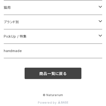
フードおやつ
猫用
用品
フードおやつ
ブランド別
用品
Anima Strath
PickUp / 特集
Animal Essentials
換毛期におすすめ
handmade
EM&NEEM
夏バテ予防！
商品一覧に戻る
M-PETS
ペット防災
QIX
クリスマス
© Naturarium
Powered by