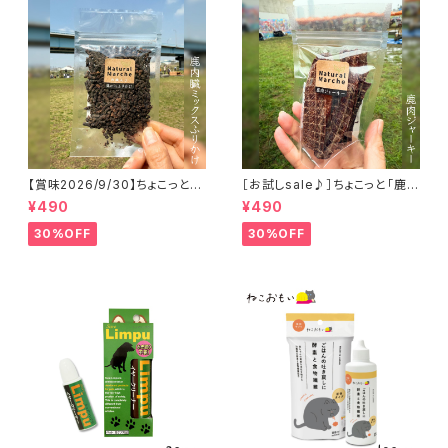
【賞味2026/9/30】ちょこっと
［お試しsale♪］ちょこっと「鹿肉
「鹿内臓mixふりかけ」ジビエ鹿
ジャーキー」ジビエ鹿 おやつ
¥490
¥490
おやつ
30%OFF
30%OFF