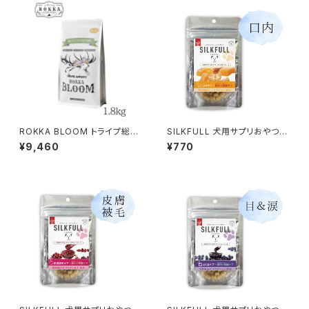
ROKKA BLOOM トライプ総合
SILKFULL 犬用サプリおやつ
栄養食 エゾ鹿＆馬肉 1.8kg
【口内ケア (マヌカハニー)】シル
¥9,460
¥770
クフル