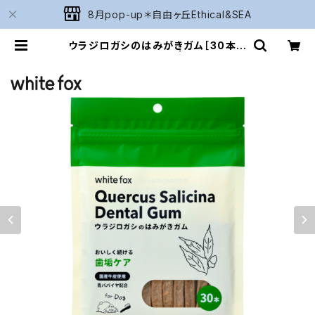
8月pop-up＊自由ヶ丘Ethical&SEA
ウラジロガシのはみがきガム［30本入
り］愛犬用 whitefox | Naturariu
m