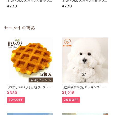
SILKFULL 犬用サプリおやつ
SILKFULL 犬用サプリおやつ
【皮膚被毛ケア (クランベリー)】
【目＆涙ケア (ビルベリー)】シル
¥770
¥770
シルクフル
クフル
セール中の商品
［お試しsale♪］五穀ワッフル 5
【在庫限り終売】ビションプーバ
枚入り
ッグポーチ BITE ME バイトミー
¥630
¥1,218
10%OFF
20%OFF