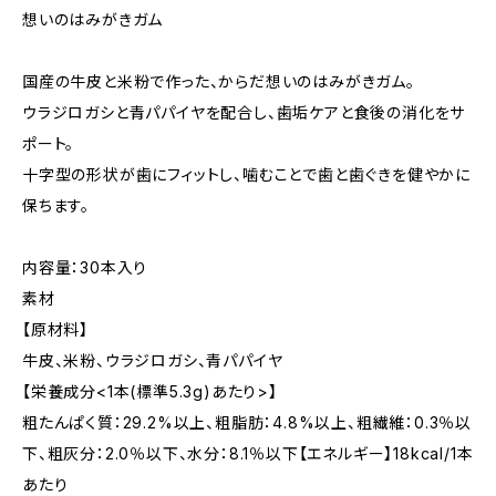
想いのはみがきガム
国産の牛皮と米粉で作った、からだ想いのはみがきガム。
ウラジロガシと青パパイヤを配合し、歯垢ケアと食後の消化をサ
ポート。
十字型の形状が歯にフィットし、噛むことで歯と歯ぐきを健やかに
保ちます。
内容量：30本入り
素材
【原材料】
牛皮、米粉、ウラジロガシ、青パパイヤ
【栄養成分<1本(標準5.3g)あたり>】
粗たんぱく質：29.2%以上、粗脂肪：4.8%以上、粗繊維：0.3％以
下、粗灰分：2.0％以下、水分：8.1％以下【エネルギー】18kcal/1本
あたり