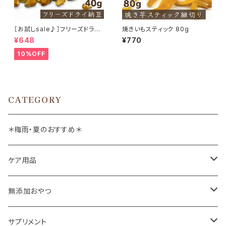
［お試しsale♪］フリーズドライ
焼きいもスティック 80g
納豆 40g
¥648
¥770
10%OFF
CATEGORY
＊梅雨・夏のおすすめ＊
ケア用品
肉球バーム
無添加おやつ
ドッグソープ
お肉
サプリメント