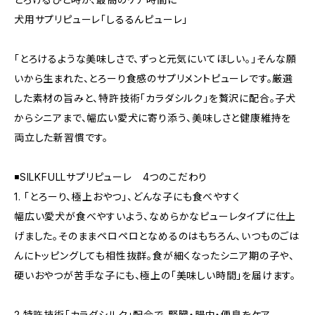
犬用サプリピューレ「しるるんピューレ」
「とろけるような美味しさで、ずっと元気にいてほしい。」そんな願
いから生まれた、とろーり食感のサプリメントピューレです。厳選
した素材の旨みと、特許技術「カラダシルク」を贅沢に配合。子犬
からシニアまで、幅広い愛犬に寄り添う、美味しさと健康維持を
両立した新習慣です。
◾️SILKFULLサプリピューレ 4つのこだわり
1. 「とろーり、極上おやつ」、どんな子にも食べやすく
幅広い愛犬が食べやすいよう、なめらかなピューレタイプに仕上
げました。そのままペロペロとなめるのはもちろん、いつものごは
んにトッピングしても相性抜群。食が細くなったシニア期の子や、
硬いおやつが苦手な子にも、極上の「美味しい時間」を届けます。
2.特許技術「カラダシルク」配合で、腎臓・腸内・便臭をケア