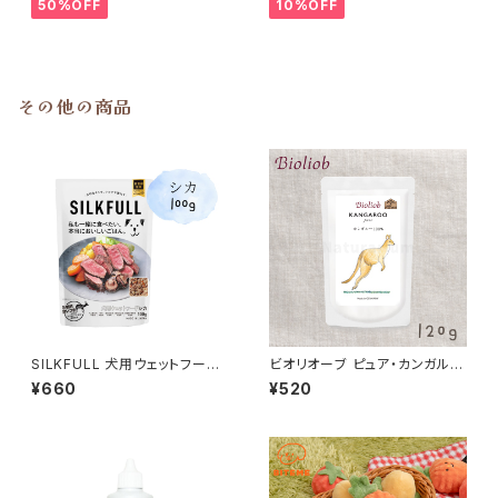
50%OFF
10%OFF
その他の商品
SILKFULL 犬用ウェットフード
ビオリオーブ ピュア・カンガル
シカ味 100g (シルクフル)
ー/カンガルー100％ Bioliob
¥660
¥520
旧ヘルマン