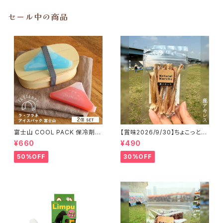
セール中の商品
富士山 COOL PACK 保冷剤 2
【賞味2026/9/30】ちょこっと
個セット ひんやり雑貨 アイスパ
「鹿アキレス」ジビエ鹿 おやつ
¥660
¥490
ックla flaner ラフラネ
50%OFF
30%OFF