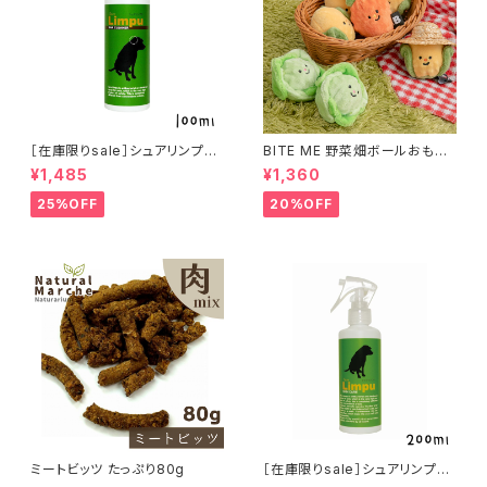
［在庫限りsale］シュアリンプウ
BITE ME 野菜畑ボールおもち
イヤークリーナー 100ml
ゃ 2個セット バイトミー
¥1,485
¥1,360
25%OFF
20%OFF
ミートビッツ たっぷり80g
［在庫限りsale］シュアリンプウ
newスキンケアスプレー 200m