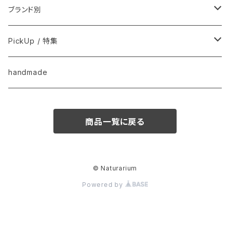
用品
フードおやつ
ブランド別
用品
Anima Strath
PickUp / 特集
Animal Essentials
換毛期におすすめ
handmade
EM&NEEM
夏バテ予防！
商品一覧に戻る
M-PETS
ペット防災
QIX
クリスマス
© Naturarium
Powered by
BASICSスキンケア
きなり
梅雨・夏
フード
CUPURERA
UMA fair