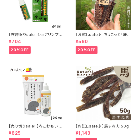
［在庫限りsale］シュアリンプウ
［お試しsale♪］ちょこっと「鹿肉
イヤークリーナー 30ml
ジャーキー」ジビエ鹿 おやつ
¥704
¥560
20%OFF
20%OFF
【売り切りsale!!】ねこおもい 猫
［お試しsale♪］馬すね肉 50g
ご飯の吐き戻しに 酵素と食物繊
¥825
¥1,143
維 100ml