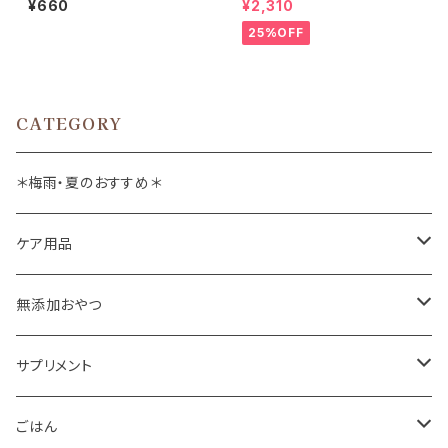
¥660
¥2,310
l
25%OFF
CATEGORY
＊梅雨・夏のおすすめ＊
ケア用品
肉球バーム
無添加おやつ
ドッグソープ
お肉
サプリメント
保湿・除菌・虫除け
お魚
皮膚被毛
ごはん