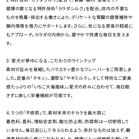
健康の要となる特許技術「カラダシルク」を配合。体内の不要な
ものを吸着・排出する働きにより、デリケートな腎臓の健康維持や
腸内環境を強力にサポートします。さらに、気になる便臭の軽減に
もアプローチ。カラダの内側から、健やかで快適な毎日を支えま
す。
3. 愛犬が夢中になる、こだわりのラインナップ
素材の旨みを凝縮したバラエティ豊かなフレーバーをご用意しま
した。定番の「チキン」、濃厚な「ヤギミルク」、そして特別なご褒美
感たっぷりの「いちご大福風味」。愛犬の好みに合わせて、毎日飽
きずに楽しく栄養補給が可能です。
4. 5つの「不使用」で、素材本来のチカラを最大限に
着色料、香料、増粘安定剤、酸化防止剤、防腐剤は一切使用して
いません。毎日安心して与えられるよう、余計なものは加えず、厳
選素材の安心感にこだわりました。健康に人一倍敏感な飼い主