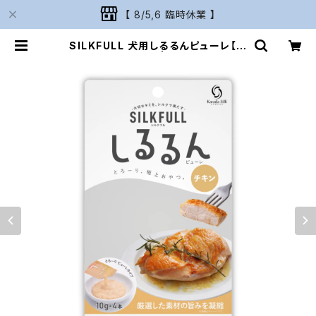
【 8/5,6 臨時休業 】
SILKFULL 犬用しるるんピューレ【チ
キン】シルクフル | Naturarium