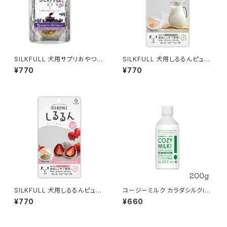
SILKFULL 犬用サプリおやつ
SILKFULL 犬用しるるんピュー
【目＆涙ケア (ビルベリー)】シル
レ【ヤギミルク】シルクフル
¥770
¥770
クフル
SILKFULL 犬用しるるんピュー
コージーミルク カラダシルクin
レ【いちご大福】シルクフル
200g 甘酒 シルクフル
¥770
¥660