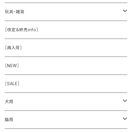
保湿剤
おくち・おめめ・おみみ
その他（乳製品・果物野菜）
関節・骨
手作り補助
玩具・雑貨
除菌
おくち
ブラシと雑貨
Natural Marche
おめめ
ウェット・お惣菜
ノーズワーク・玩具
［改定＆終売info］
虫除け
おめめ
ちょこっとシリーズ
◾️躾トレーニングに
おなか
ドライ
お散歩用品
［再入荷］
おみみ
◾️長く楽しむ用
臓-肝腎心膵
オーナー雑貨
［NEW］
◾️特別なご褒美/嗜好性高
免疫力・健康維持
［SALE］
こころ・脳
犬用
フードおやつ
猫用