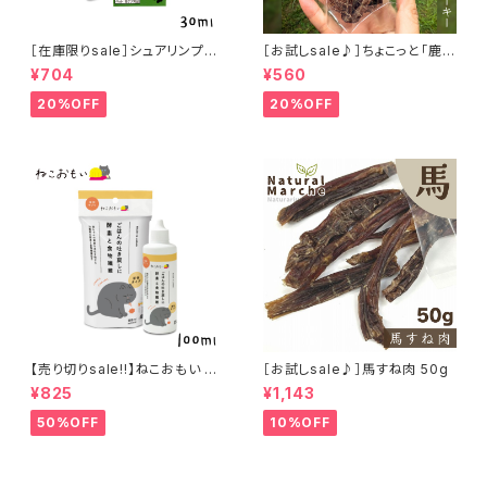
［在庫限りsale］シュアリンプウ
［お試しsale♪］ちょこっと「鹿肉
イヤークリーナー 30ml
ジャーキー」ジビエ鹿 おやつ
¥704
¥560
20%OFF
20%OFF
【売り切りsale!!】ねこおもい 猫
［お試しsale♪］馬すね肉 50g
ご飯の吐き戻しに 酵素と食物繊
¥825
¥1,143
維 100ml
50%OFF
10%OFF