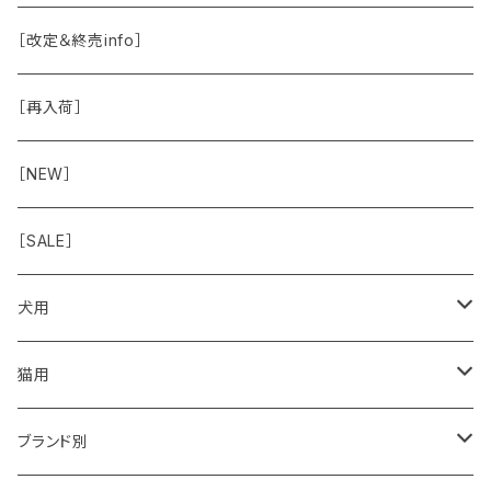
除菌
おくち
ブラシと雑貨
Natural Marche
おめめ
ウェット・お惣菜
ノーズワーク・玩具
［改定＆終売info］
虫除け
おめめ
ちょこっとシリーズ
◾️躾トレーニングに
おなか
ドライ
お散歩用品
［再入荷］
おみみ
◾️長く楽しむ用
臓-肝腎心膵
オーナー雑貨
［NEW］
◾️特別なご褒美/嗜好性高
免疫力・健康維持
［SALE］
こころ・脳
犬用
フードおやつ
猫用
用品
フードおやつ
ブランド別