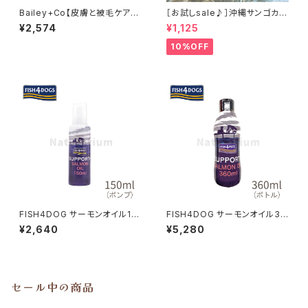
Bailey+Co【皮膚と被毛ケア】
［お試しsale♪］沖縄サンゴカル
フリーズドライ ビーフボーンブ
シウム たっぷり100g
¥2,574
¥1,125
ロス ブルーベリー 30g ベイリ
ーコー
10%OFF
FISH4DOG サーモンオイル15
FISH4DOG サーモンオイル36
0ｍl（ポンプ）フィッシュ4ドッグ
0ｍl（ボトル）フィッシュ4ドッグ
¥2,640
¥5,280
セール中の商品