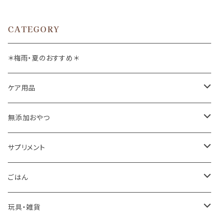
CATEGORY
＊梅雨・夏のおすすめ＊
ケア用品
肉球バーム
無添加おやつ
ドッグソープ
お肉
サプリメント
保湿・除菌・虫除け
お魚
皮膚被毛
ごはん
保湿剤
おくち・おめめ・おみみ
その他（乳製品・果物野菜）
関節・骨
手作り補助
玩具・雑貨