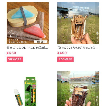
富士山 COOL PACK 保冷剤 2
【賞味2026/9/30】ちょこっと
個セット ひんやり雑貨 アイスパ
「鹿アキレス」ジビエ鹿 おやつ
¥660
¥490
ックla flaner ラフラネ
50%OFF
30%OFF