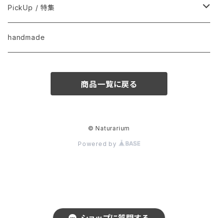
用品
Anima Strath
PickUp / 特集
Animal Essentials
換毛期におすすめ
handmade
EM&NEEM
夏バテ予防！
商品一覧に戻る
M-PETS
ペット防災
QIX
クリスマス
© Naturarium
Powered by
BASICSスキンケア
きなり
梅雨・夏
フード
CUPURERA
UMA fair
komachi-na-