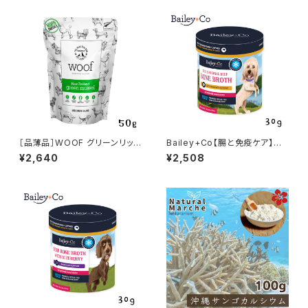
［品薄品］WOOF グリーンリップ
Bailey+Co【腸と免疫ケア】フリ
ドマッスル (緑イ貝) トリーツ 50
ーズドライ ビーフボーンブロス
¥2,640
¥2,508
g
オリジナル 30g ベイリーコー