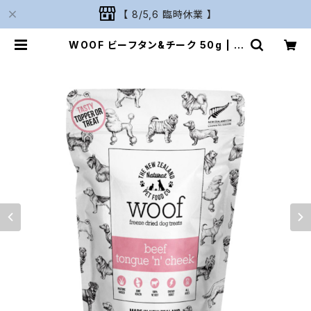
【 8/5,6 臨時休業 】
WOOF ビーフタン&チーク 50g | N
aturarium