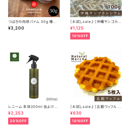
つばきの肉球バァム 30g 椿油
［お試しsale♪］沖縄サンゴカル
日本ミツバチ 肉球クリーム
シウム たっぷり100g
¥3,200
¥1,125
10%OFF
レニーム 本体200ml 虫よけ&
［お試しsale♪］五穀ワッフル 5
毛艶スプレー
枚入り
¥2,253
¥630
20%OFF
10%OFF