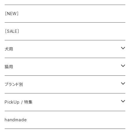
おみみ
◾️長く楽しむ用
臓-肝腎心膵
オーナー雑貨
［NEW］
◾️特別なご褒美/嗜好性高
免疫力・健康維持
［SALE］
こころ・脳
犬用
フードおやつ
猫用
用品
フードおやつ
ブランド別
用品
Anima Strath
PickUp / 特集
Animal Essentials
換毛期におすすめ
handmade