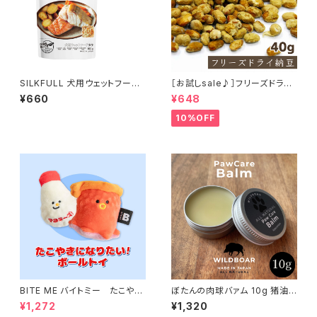
SILKFULL 犬用ウェットフード
［お試しsale♪］フリーズドライ
タラ味 100g (シルクフル)
納豆 40g
¥660
¥648
10%OFF
BITE ME バイトミー たこやき
ぼたんの肉球バァム 10g 猪油
になりたい！ボールトイ バイトミ
日本ミツバチ 肉球クリーム
¥1,272
¥1,320
ー