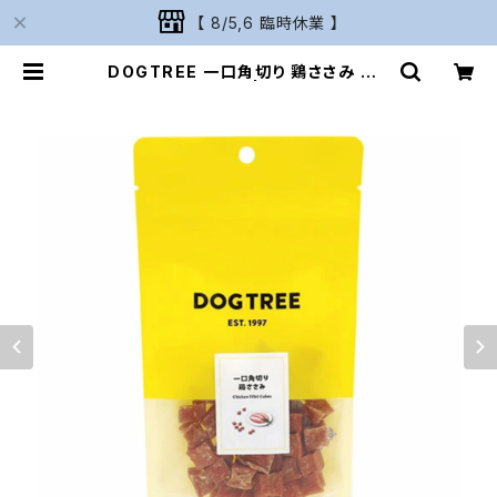
【 8/5,6 臨時休業 】
DOGTREE 一口角切り 鶏ささみ M4
5g ドッグツリー | Naturarium