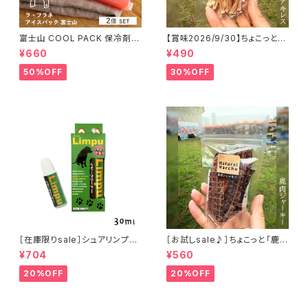
富士山 COOL PACK 保冷剤 2
【賞味2026/9/30】ちょこっと
個セット ひんやり雑貨 アイスパ
「鹿アキレス」ジビエ鹿 おやつ
¥660
¥490
ックla flaner ラフラネ
50%OFF
30%OFF
［在庫限りsale］シュアリンプウ
［お試しsale♪］ちょこっと「鹿肉
イヤークリーナー 30ml
ジャーキー」ジビエ鹿 おやつ
¥704
¥560
20%OFF
20%OFF