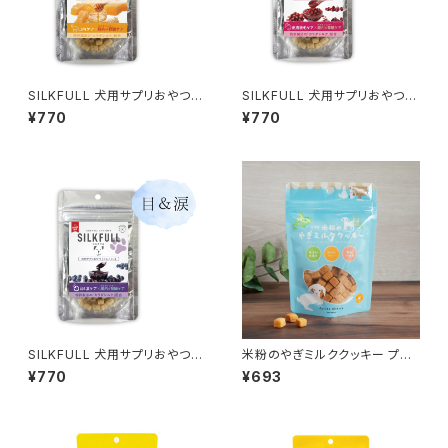
SILKFULL 犬用サプリおやつ
SILKFULL 犬用サプリおやつ
【口内ケア (マヌカハニー)】シル
【皮膚被毛ケア (クランベリー)】
¥770
¥770
クフル
シルクフル
SILKFULL 犬用サプリおやつ
米粉のやぎミルククッキー プレ
【目＆涙ケア (ビルベリー)】シル
ーン プティシェーブル
¥770
¥693
クフル