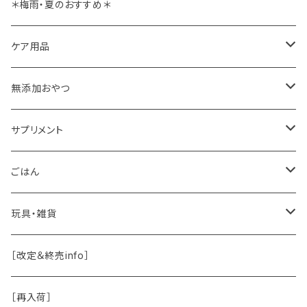
＊梅雨・夏のおすすめ＊
ケア用品
肉球バーム
無添加おやつ
ドッグソープ
お肉
サプリメント
保湿・除菌・虫除け
お魚
皮膚被毛
ごはん
保湿剤
おくち・おめめ・おみみ
その他（乳製品・果物野菜）
関節・骨
手作り補助
玩具・雑貨
除菌
おくち
ブラシと雑貨
Natural Marche
おめめ
ウェット・お惣菜
ノーズワーク・玩具
［改定＆終売info］
虫除け
おめめ
ちょこっとシリーズ
◾️躾トレーニングに
おなか
ドライ
お散歩用品
［再入荷］