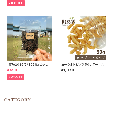
20%OFF
【賞味2026/9/30】ちょこっと
ヨーグルトビッツ 50g アーロル
「鹿内臓mixふりかけ」ジビエ鹿
¥490
¥1,070
おやつ
30%OFF
CATEGORY