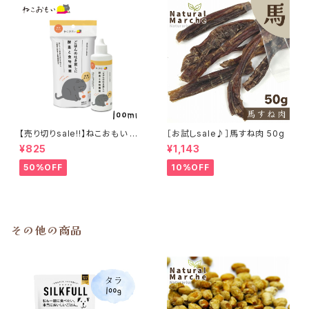
【売り切りsale!!】ねこおもい 猫
［お試しsale♪］馬すね肉 50g
ご飯の吐き戻しに 酵素と食物繊
¥825
¥1,143
維 100ml
50%OFF
10%OFF
その他の商品