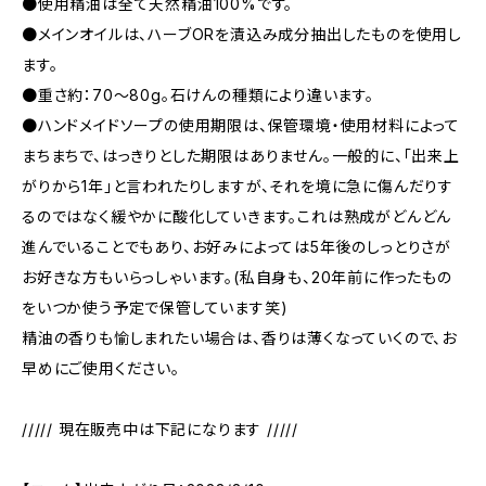
●使用精油は全て天然精油100%です。
●メインオイルは、ハーブORを漬込み成分抽出したものを使用し
ます。
●重さ約：70〜80g。石けんの種類により違います。
●ハンドメイドソープの使用期限は、保管環境・使用材料によって
まちまちで、はっきりとした期限はありません。一般的に、「出来上
がりから1年」と言われたりしますが、それを境に急に傷んだりす
るのではなく緩やかに酸化していきます。これは熟成がどんどん
進んでいることでもあり、お好みによっては5年後のしっとりさが
お好きな方もいらっしゃいます。(私自身も、20年前に作ったもの
をいつか使う予定で保管しています笑)
精油の香りも愉しまれたい場合は、香りは薄くなっていくので、お
早めにご使用ください。
///// 現在販売中は下記になります /////