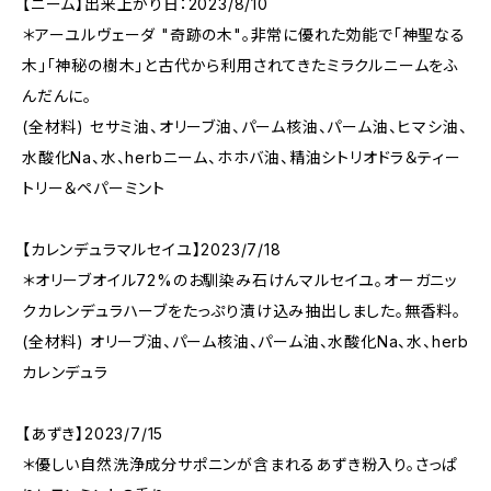
【ニーム】出来上がり日：2023/8/10
＊アーユルヴェーダ "奇跡の木"。非常に優れた効能で「神聖なる
木」「神秘の樹木」と古代から利用されてきたミラクルニームをふ
んだんに。
(全材料) セサミ油、オリーブ油、パーム核油、パーム油、ヒマシ油、
水酸化Na、水、herbニーム、ホホバ油、精油シトリオドラ＆ティー
トリー＆ペパーミント
【カレンデュラマルセイユ】2023/7/18
＊オリーブオイル72%のお馴染み石けんマルセイユ。オーガニッ
クカレンデュラハーブをたっぷり漬け込み抽出しました。無香料。
(全材料) オリーブ油、パーム核油、パーム油、水酸化Na、水、herb
カレンデュラ
【あずき】2023/7/15
＊優しい自然洗浄成分サポニンが含まれるあずき粉入り。さっぱ