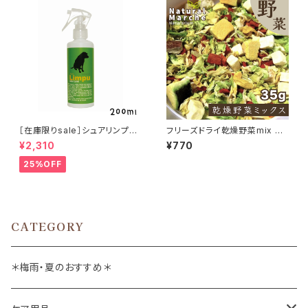
［在庫限りsale］シュアリンプウ
フリーズドライ乾燥野菜mix 35
newスキンケアスプレー 200m
g
¥2,310
¥770
l
25%OFF
CATEGORY
＊梅雨・夏のおすすめ＊