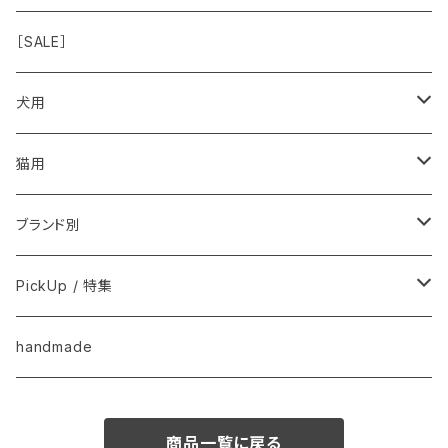
◾️特別なご褒美/嗜好性高
免疫力・健康維持
［SALE］
こころ・脳
犬用
フードおやつ
猫用
用品
フードおやつ
ブランド別
用品
Anima Strath
PickUp / 特集
Animal Essentials
換毛期におすすめ
handmade
EM&NEEM
夏バテ予防！
商品一覧に戻る