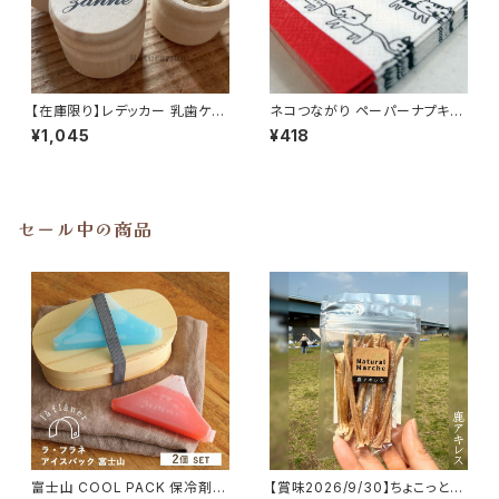
【在庫限り】レデッカー 乳歯ケー
ネコつながり ペーパーナプキン
ス パピーの乳歯入れ 犬 3.5cm
10枚入り デコパージュ 猫雑貨
¥1,045
¥418
REDECKER
セール中の商品
富士山 COOL PACK 保冷剤 2
【賞味2026/9/30】ちょこっと