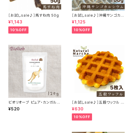
［お試しsale♪］馬すね肉 50g
［お試しsale♪］沖縄サンゴカル
シウム たっぷり100g
¥1,143
¥1,125
10%OFF
10%OFF
ビオリオーブ ピュア・カンガル
［お試しsale♪］五穀ワッフル 5
ー/カンガルー100％ Bioliob
枚入り
¥520
¥630
旧ヘルマン
10%OFF