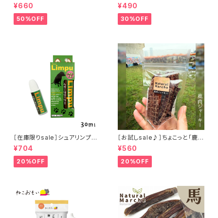
個セット ひんやり雑貨 アイスパ
「鹿アキレス」ジビエ鹿 おやつ
¥660
¥490
ックla flaner ラフラネ
50%OFF
30%OFF
［在庫限りsale］シュアリンプウ
［お試しsale♪］ちょこっと「鹿肉
イヤークリーナー 30ml
ジャーキー」ジビエ鹿 おやつ
¥704
¥560
20%OFF
20%OFF