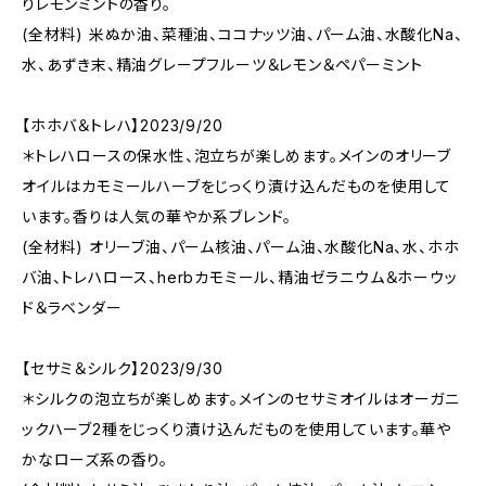
りレモンミントの香り。
(全材料) 米ぬか油、菜種油、ココナッツ油、パーム油、水酸化Na、
水、あずき末、精油グレープフルーツ＆レモン＆ペパーミント
【ホホバ＆トレハ】2023/9/20
＊トレハロースの保水性、泡立ちが楽しめます。メインのオリーブ
オイルはカモミールハーブをじっくり漬け込んだものを使用して
います。香りは人気の華やか系ブレンド。
(全材料) オリーブ油、パーム核油、パーム油、水酸化Na、水、ホホ
バ油、トレハロース、herbカモミール、精油ゼラニウム＆ホーウッ
ド＆ラベンダー
【セサミ＆シルク】2023/9/30
＊シルクの泡立ちが楽しめます。メインのセサミオイルはオーガニ
ックハーブ2種をじっくり漬け込んだものを使用しています。華や
かなローズ系の香り。