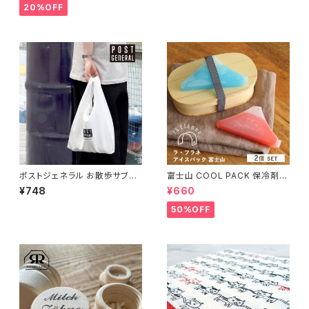
20%OFF
ポストジェネラル お散歩サブバ
富士山 COOL PACK 保冷剤 2
ッグ コンビニバッグ POST GE
個セット ひんやり雑貨 アイスパ
¥748
¥660
NERAL エコバッグ
ックla flaner ラフラネ
50%OFF