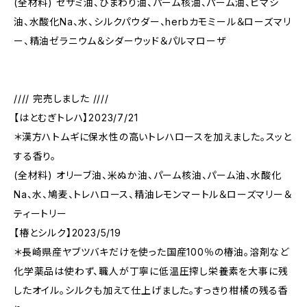
(全材料) セサミ油、ひまわり油、パーム核油、パーム油、ヒマシ
油、水酸化Na、水、シルクパウダー、herbカモミール＆ローズマリ
ー、精油ゼラニウム＆シダーウッド＆パルマローザ
//// 完売しました ////
【はとむぎトレハ】2023/7/21
＊漢方ハトムギに保水性の高いトレハロースを加えました。スッと
する香り。
(全材料) オリーブ油、米ぬか油、パーム核油、パーム油、水酸化
Na、水、鳩麦、トレハロース、精油レモンマートル＆ローズマリー＆
ティートリー
【椿とシルク】2023/5/19
＊長崎県産ヤブツバキだけを使った国産100％の椿油。溶剤など
化学薬品は使わず、職人が丁寧に低温圧搾し栄養素を大事に残
したオイル。シルクも加えて仕上げました。すっきり柑橘の残る香