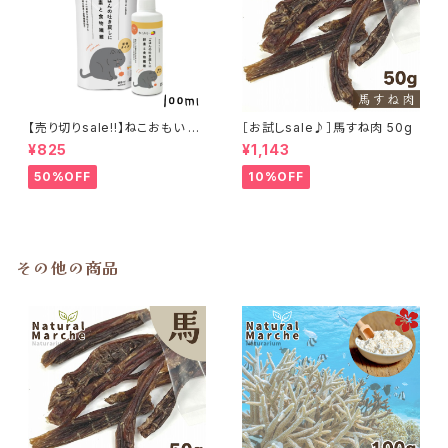
【売り切りsale!!】ねこおもい 猫
［お試しsale♪］馬すね肉 50g
ご飯の吐き戻しに 酵素と食物繊
¥825
¥1,143
維 100ml
50%OFF
10%OFF
その他の商品