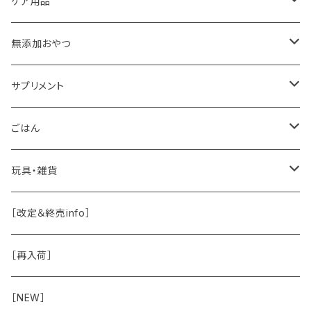
ケア用品
肉球バーム
無添加おやつ
ドッグソープ
お肉
サプリメント
保湿・除菌・虫除け
お魚
皮膚被毛
ごはん
保湿剤
おくち・おめめ・おみみ
その他（乳製品・果物野菜）
関節・骨
手作り補助
玩具・雑貨
除菌
おくち
ブラシと雑貨
Natural Marche
おめめ
ウェット・お惣菜
ノーズワーク・玩具
［改定＆終売info］
虫除け
おめめ
ちょこっとシリーズ
◾️躾トレーニングに
おなか
ドライ
お散歩用品
［再入荷］
おみみ
◾️長く楽しむ用
臓-肝腎心膵
オーナー雑貨
［NEW］