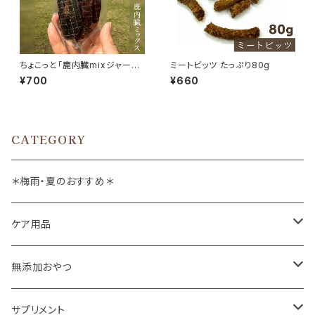
ちょこっと「鹿内臓mixジャーキ
ミートビッツ たっぷり80g
ー」ジビエ鹿 おやつ
¥700
¥660
CATEGORY
＊梅雨・夏のおすすめ＊
ケア用品
肉球バーム
無添加おやつ
ドッグソープ
お肉
サプリメント