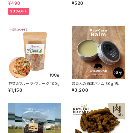
「鹿内臓mixふりかけ」ジビエ鹿
00% Bioliob 旧ヘルマン
¥490
¥520
おやつ
30%OFF
野菜＆フルーツ・フレーク 100g
ぼたんの肉球バァム 30g 猪油
日本ミツバチ 肉球クリーム
¥1,150
¥3,200