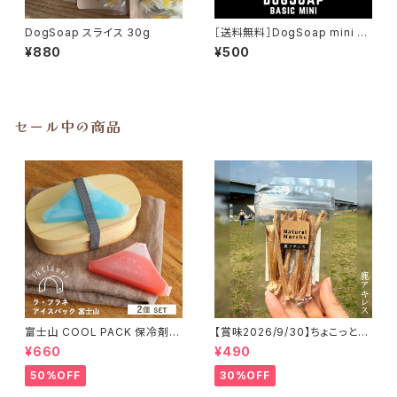
DogSoap スライス 30g
［送料無料］DogSoap mini ド
ッグソープ
¥880
¥500
セール中の商品
富士山 COOL PACK 保冷剤 2
【賞味2026/9/30】ちょこっと
個セット ひんやり雑貨 アイスパ
「鹿アキレス」ジビエ鹿 おやつ
¥660
¥490
ックla flaner ラフラネ
50%OFF
30%OFF