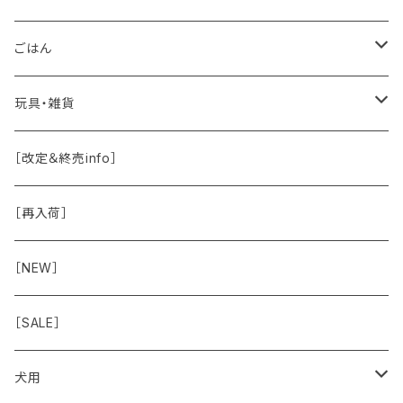
保湿・除菌・虫除け
お魚
皮膚被毛
ごはん
保湿剤
おくち・おめめ・おみみ
その他（乳製品・果物野菜）
関節・骨
手作り補助
玩具・雑貨
除菌
おくち
ブラシと雑貨
Natural Marche
おめめ
ウェット・お惣菜
ノーズワーク・玩具
［改定＆終売info］
虫除け
おめめ
ちょこっとシリーズ
◾️躾トレーニングに
おなか
ドライ
お散歩用品
［再入荷］
おみみ
◾️長く楽しむ用
臓-肝腎心膵
オーナー雑貨
［NEW］
◾️特別なご褒美/嗜好性高
免疫力・健康維持
［SALE］
こころ・脳
犬用