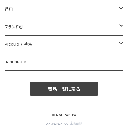
フードおやつ
猫用
用品
フードおやつ
ブランド別
用品
Anima Strath
PickUp / 特集
Animal Essentials
換毛期におすすめ
handmade
EM&NEEM
夏バテ予防！
商品一覧に戻る
M-PETS
ペット防災
QIX
クリスマス
© Naturarium
Powered by