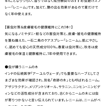
ゅん。となりづらい、香りではなく成分勝負のおすすめ虫避けスプ
レー「レニーム」です。加えて、艶の出る効果があるので夏だけで
なく年中使えます。
【害虫対策＆皮膚被毛の健康維持にこれ1本！】
気になるノミやダニ・蚊などの害虫対策と、皮膚・被毛の健康維持
を兼ね備えた、一石二鳥のケアスプレー「レニーム」。肌にやさし
く、舐めても安心の天然成分100％。春夏は虫対策に、秋冬は皮
膚被毛の保湿と健康維持に、1年中使用できます。
●虫が嫌うニームの木
インドの伝統医学「アーユルヴェーダ」でも重要なハーブとしてさ
まざまな効果が確認され、別名「奇跡の木」とも呼ばれるニーム。
アザジラクチン、メリアントリオール、サラニン、ニンヒン・ニンビデ
ィンなどの活性成分が含まれており、古くからニームの木には虫
が寄りつかないと言い伝えられています。レニームは、ニームがベ