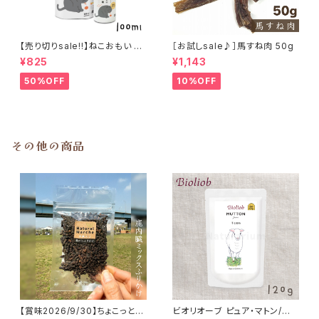
【売り切りsale!!】ねこおもい 猫
［お試しsale♪］馬すね肉 50g
ご飯の吐き戻しに 酵素と食物繊
¥825
¥1,143
維 100ml
50%OFF
10%OFF
その他の商品
【賞味2026/9/30】ちょこっと
ビオリオーブ ピュア・マトン/羊1