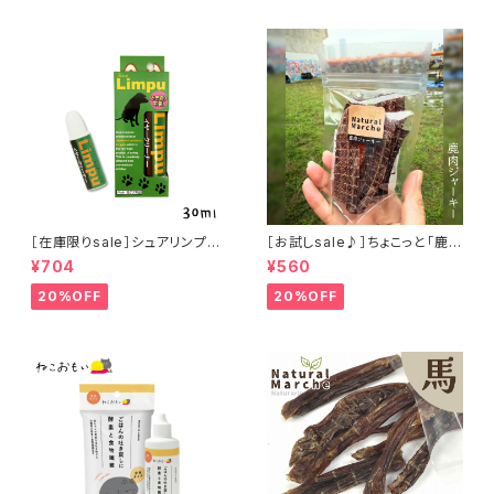
［在庫限りsale］シュアリンプウ
［お試しsale♪］ちょこっと「鹿肉
イヤークリーナー 30ml
ジャーキー」ジビエ鹿 おやつ
¥704
¥560
20%OFF
20%OFF