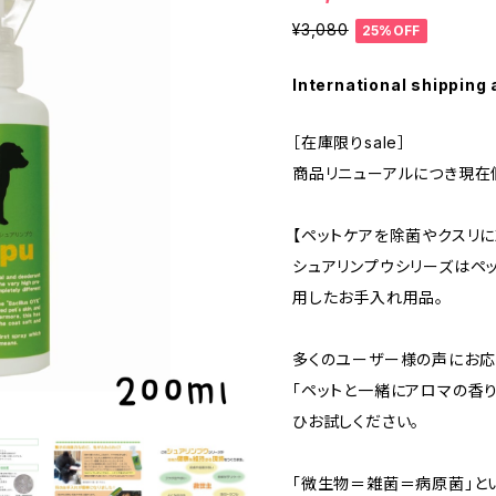
¥3,080
25%OFF
International shipping 
［在庫限りsale］
商品リニューアルにつき現在
【ペットケアを除菌やクスリ
シュアリンプウシリーズはペ
用したお手入れ用品。
多くのユーザー様の声にお応
「ペットと一緒にアロマの香り
ひお試しください。
「微生物＝雑菌＝病原菌」と