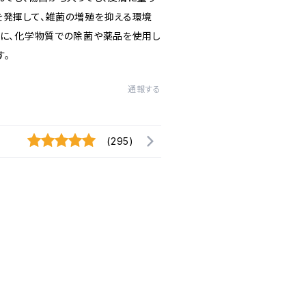
を発揮して、雑菌の増殖を抑える環境
族に、化学物質での除菌や薬品を使用し
す。
通報する
(295)