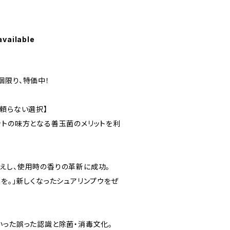
available
個限り、特価中！
に頼らない選択】
ットの味方となる善玉菌のメリットを利
えし、使用時の香りの革新に成功。
を。」新しくなったシュアリンプウをぜ
いった誤った認識と除菌・消毒文化。