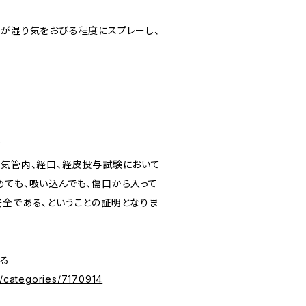
所が湿り気をおびる程度にスプレーし、
す
、気管内、経口、経皮投与試験において
めても、吸い込んでも、傷口から入って
安全である、ということの証明となりま
見る
p/categories/7170914