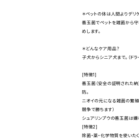
＊ペットの体は人間よりデリケ
善玉菌でペットを雑菌から守
めします。
＊どんなケア用品？
子犬からシニア犬まで。（ドラ
[特徴1]
善玉菌（安全の証明された納
防。
ニオイの元になる雑菌の繁殖
競争で勝ちます）
シュアリンプウの善玉菌は嫌
[特徴2]
除菌・薬・化学物質を使いた