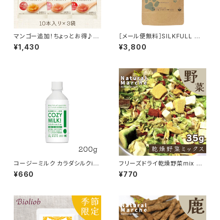
マンゴー追加！ちょっとお得♪
［メール便無料］SILKFULL 犬
［選べるセット］きなり くちどけや
の腎臓ケアサプリメント 30包入
¥1,430
¥3,800
わらかゼリー
り シルクフル
コージーミルク カラダシルクin
フリーズドライ乾燥野菜mix 35
200g 甘酒 シルクフル
g
¥660
¥770