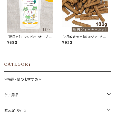
［夏限定］2026 ビオリオーブ 鶏
［7月改定予定］鹿肉ジャーキー
ハツ 夏のごちそう パパイヤ仕立
カット 100g
¥580
¥920
て 120g Bioliob 旧ヘルマン
CATEGORY
＊梅雨・夏のおすすめ＊
ケア用品
肉球バーム
無添加おやつ