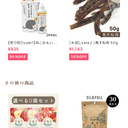
【売り切りsale!!】ねこおもい 猫
［お試しsale♪］馬すね肉 50g
ご飯の吐き戻しに 酵素と食物繊
¥825
¥1,143
維 100ml
50%OFF
10%OFF
その他の商品