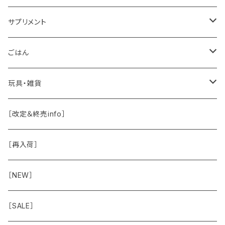
ドッグソープ
お肉
サプリメント
保湿・除菌・虫除け
お魚
皮膚被毛
ごはん
保湿剤
おくち・おめめ・おみみ
その他（乳製品・果物野菜）
関節・骨
手作り補助
玩具・雑貨
除菌
おくち
ブラシと雑貨
Natural Marche
おめめ
ウェット・お惣菜
ノーズワーク・玩具
［改定＆終売info］
虫除け
おめめ
ちょこっとシリーズ
◾️躾トレーニングに
おなか
ドライ
お散歩用品
［再入荷］
おみみ
◾️長く楽しむ用
臓-肝腎心膵
オーナー雑貨
［NEW］
◾️特別なご褒美/嗜好性高
免疫力・健康維持
［SALE］