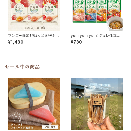
マンゴー追加！ちょっとお得♪
yum yum yum！ジュレ仕立て
［選べるセット］きなり くちどけや
4袋はじめてセット
¥1,430
¥730
わらかゼリー
セール中の商品