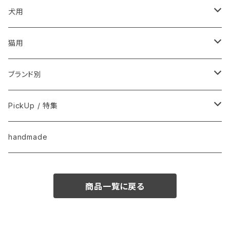
こころ・脳
犬用
フードおやつ
猫用
用品
フードおやつ
ブランド別
用品
Anima Strath
PickUp / 特集
Animal Essentials
換毛期におすすめ
handmade
EM&NEEM
夏バテ予防！
商品一覧に戻る
M-PETS
ペット防災