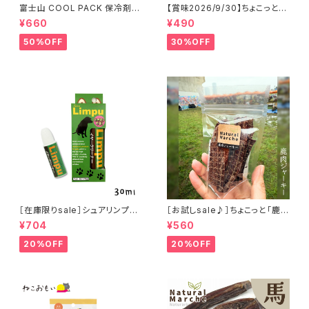
富士山 COOL PACK 保冷剤 2
【賞味2026/9/30】ちょこっと
個セット ひんやり雑貨 アイスパ
「鹿アキレス」ジビエ鹿 おやつ
¥660
¥490
ックla flaner ラフラネ
50%OFF
30%OFF
［在庫限りsale］シュアリンプウ
［お試しsale♪］ちょこっと「鹿肉
イヤークリーナー 30ml
ジャーキー」ジビエ鹿 おやつ
¥704
¥560
20%OFF
20%OFF