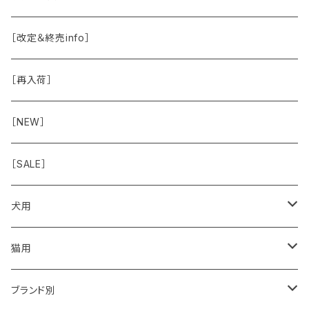
除菌
おくち
ブラシと雑貨
Natural Marche
おめめ
ウェット・お惣菜
ノーズワーク・玩具
［改定＆終売info］
虫除け
おめめ
ちょこっとシリーズ
◾️躾トレーニングに
おなか
ドライ
お散歩用品
［再入荷］
おみみ
◾️長く楽しむ用
臓-肝腎心膵
オーナー雑貨
［NEW］
◾️特別なご褒美/嗜好性高
免疫力・健康維持
［SALE］
こころ・脳
犬用
フードおやつ
猫用
用品
フードおやつ
ブランド別