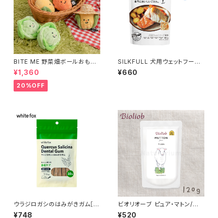
BITE ME 野菜畑ボールおもち
SILKFULL 犬用ウェットフード
ゃ 2個セット バイトミー
タラ味 100g (シルクフル)
¥1,360
¥660
20%OFF
ウラジロガシのはみがきガム［1
ビオリオーブ ピュア・マトン/羊1
0本入り］愛犬用 whitefox
00% Bioliob 旧ヘルマン
¥748
¥520