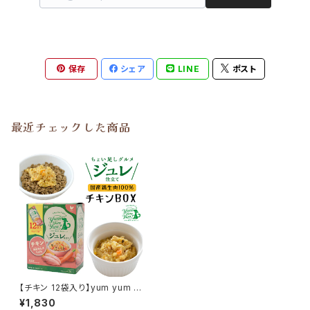
保存
シェア
LINE
ポスト
最近チェックした商品
【チキン 12袋入り】yum yum y
um！ジュレ仕立て
¥1,830