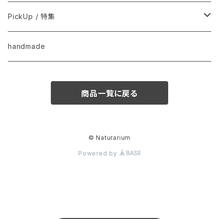
用品
Anima Strath
PickUp / 特集
Animal Essentials
換毛期におすすめ
handmade
EM&NEEM
夏バテ予防！
商品一覧に戻る
M-PETS
ペット防災
QIX
クリスマス
© Naturarium
Powered by
BASICSスキンケア
きなり
梅雨・夏
フード
CUPURERA
UMA fair