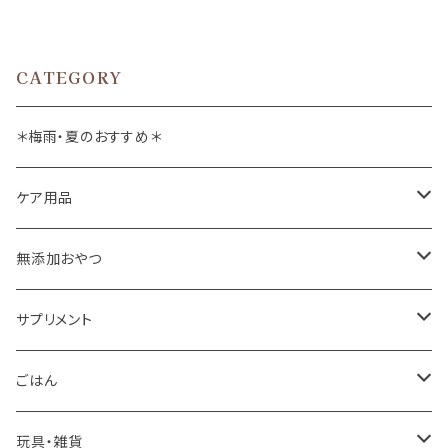
CATEGORY
＊梅雨・夏のおすすめ＊
ケア用品
肉球バーム
無添加おやつ
ドッグソープ
お肉
サプリメント
保湿・除菌・虫除け
お魚
皮膚被毛
ごはん
保湿剤
おくち・おめめ・おみみ
その他（乳製品・果物野菜）
関節・骨
手作り補助
玩具・雑貨