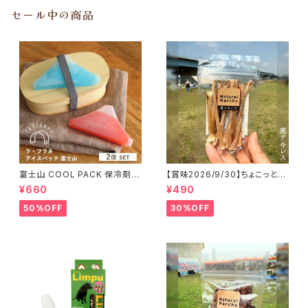
セール中の商品
富士山 COOL PACK 保冷剤 2
【賞味2026/9/30】ちょこっと
個セット ひんやり雑貨 アイスパ
「鹿アキレス」ジビエ鹿 おやつ
¥660
¥490
ックla flaner ラフラネ
50%OFF
30%OFF