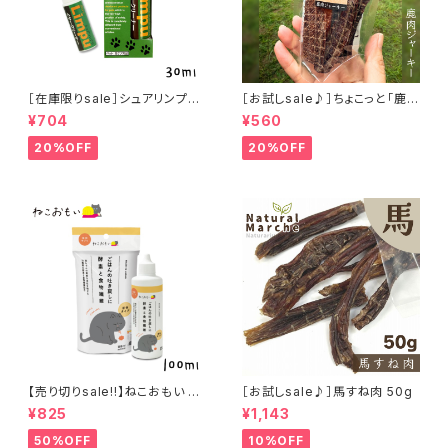
［在庫限りsale］シュアリンプウ
［お試しsale♪］ちょこっと「鹿肉
イヤークリーナー 30ml
ジャーキー」ジビエ鹿 おやつ
¥704
¥560
20%OFF
20%OFF
【売り切りsale!!】ねこおもい 猫
［お試しsale♪］馬すね肉 50g
ご飯の吐き戻しに 酵素と食物繊
¥825
¥1,143
維 100ml
50%OFF
10%OFF