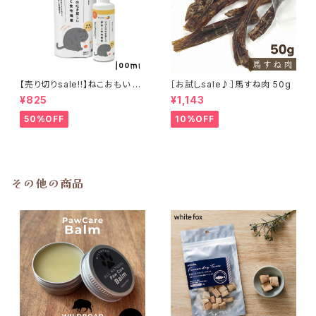
【売り切りsale!!】ねこおもい 猫
［お試しsale♪］馬すね肉 50g
ご飯の吐き戻しに 酵素と食物繊
¥825
¥1,143
維 100ml
50%OFF
10%OFF
その他の商品