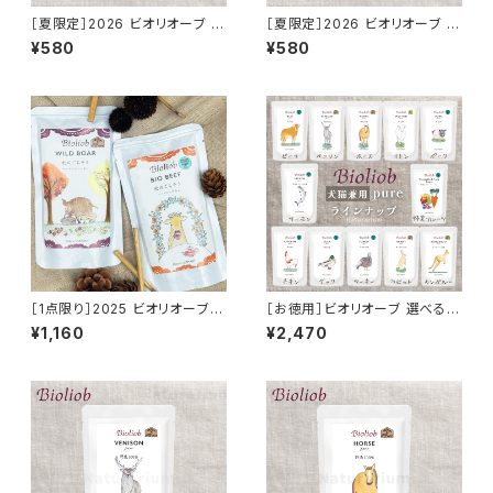
［夏限定］2026 ビオリオーブ 鶏
［夏限定］2026 ビオリオーブ ビ
ハツ 夏のごちそう パパイヤ仕立
オサーモン 夏のごちそう モリン
¥580
¥580
て 120g Bioliob 旧ヘルマン
ガ和え 120g Bioliob 旧ヘルマ
ン
［1点限り］2025 ビオリオーブ
［お徳用］ビオリオーブ 選べる5
秋のごちそう セット Bioliob 旧
セット【5％OFF】ピュア 100%
¥1,160
¥2,470
ヘルマン
野菜果物 Bioliob 旧ヘルマン