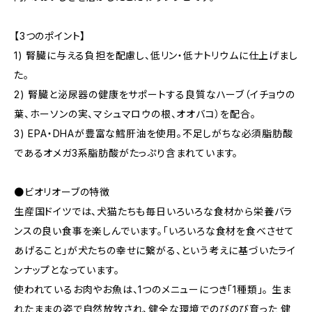
【3つのポイント】
1) 腎臓に与える負担を配慮し、低リン・低ナトリウムに仕上げまし
た。
2) 腎臓と泌尿器の健康をサポートする良質なハーブ（イチョウの
葉、ホーソンの実、マシュマロウの根、オオバコ）を配合。
3) EPA・DHAが豊富な鱈肝油を使用。不足しがちな必須脂肪酸
であるオメガ3系脂肪酸がたっぷり含まれています。
●ビオリオーブの特徴
生産国ドイツでは、犬猫たちも毎日いろいろな食材から栄養バラ
ンスの良い食事を楽しんでいます。「いろいろな食材を食べさせて
あげること」が犬たちの幸せに繋がる、という考えに基づいたライ
ンナップとなっています。
使われているお肉やお魚は、1つのメニューにつき「1種類」。 生ま
れたままの姿で自然放牧され、健全な環境でのびのび育った 健