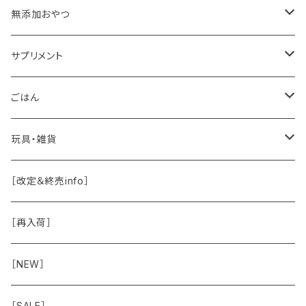
肉球バーム
無添加おやつ
ドッグソープ
お肉
サプリメント
保湿・除菌・虫除け
お魚
皮膚被毛
ごはん
保湿剤
おくち・おめめ・おみみ
その他（乳製品・果物野菜）
関節・骨
手作り補助
玩具・雑貨
除菌
おくち
ブラシと雑貨
Natural Marche
おめめ
ウェット・お惣菜
ノーズワーク・玩具
［改定＆終売info］
虫除け
おめめ
ちょこっとシリーズ
◾️躾トレーニングに
おなか
ドライ
お散歩用品
［再入荷］
おみみ
◾️長く楽しむ用
臓-肝腎心膵
オーナー雑貨
［NEW］
◾️特別なご褒美/嗜好性高
免疫力・健康維持
［SALE］