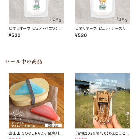
ビオリオーブ ピュア・ベニソン/
ビオリオーブ ピュア・ホース/馬1
鹿100％ Bioliob 旧ヘルマン
00％ Bioliob 旧ヘルマン
¥520
¥520
セール中の商品
富士山 COOL PACK 保冷剤 2
【賞味2026/9/30】ちょこっと
個セット ひんやり雑貨 アイスパ
「鹿アキレス」ジビエ鹿 おやつ