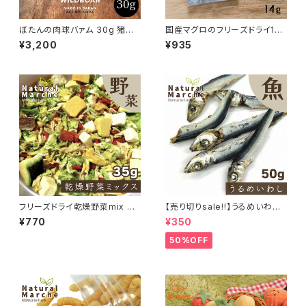
ぼたんの肉球バァム 30g 猪油
国産マグロのフリーズドライ14g
日本ミツバチ 肉球クリーム
whitefox
¥3,200
¥935
フリーズドライ乾燥野菜mix 35
【売り切りsale!!】うるめいわし
g
50g
¥770
¥350
50%OFF