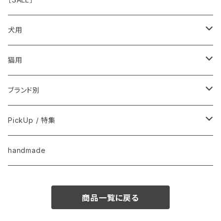
こころ・脳
犬用
フードおやつ
猫用
用品
フードおやつ
ブランド別
用品
Anima Strath
PickUp / 特集
Animal Essentials
換毛期におすすめ
handmade
EM&NEEM
夏バテ予防！
商品一覧に戻る
M-PETS
ペット防災