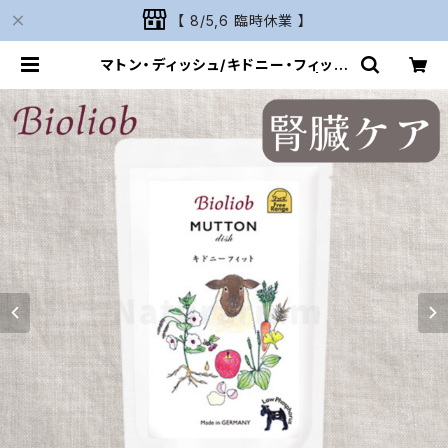
【 8/5,6 臨時休業 】
マトン・ディッシュ/キドニー・フィット
(腎臓)ビオリオーブ 旧ヘルマン | Na
turarium