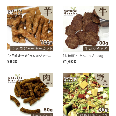
［7月改定予定］ラム肉ジャーキ
［お徳用］牛たんチップ 100g
ーカット たっぷり100g
¥920
¥1,600