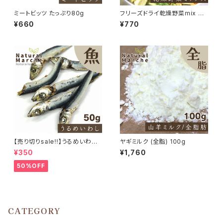
ミートビッツ たっぷり80g
フリーズドライ乾燥野菜mix 35
g
¥660
¥770
【売り切りsale!!】うるめいわし
ヤギミルク (全脂) 100g
50g
¥350
¥1,760
50%OFF
CATEGORY