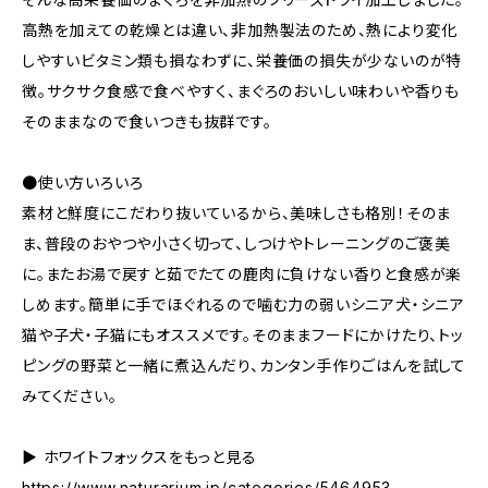
高熱を加えての乾燥とは違い、非加熱製法のため、熱により変化
しやすいビタミン類も損なわずに、栄養価の損失が少ないのが特
徴。サクサク食感で食べやすく、まぐろのおいしい味わいや香りも
そのままなので食いつきも抜群です。
●使い方いろいろ
素材と鮮度にこだわり抜いているから、美味しさも格別！そのま
ま、普段のおやつや小さく切って、しつけやトレーニングのご褒美
に。またお湯で戻すと茹でたての鹿肉に負けない香りと食感が楽
しめます。簡単に手でほぐれるので噛む力の弱いシニア犬・シニア
猫や子犬・子猫にもオススメです。そのままフードにかけたり、トッ
ピングの野菜と一緒に煮込んだり、カンタン手作りごはんを試して
みてください。
▶︎ ホワイトフォックスをもっと見る
https://www.naturarium.jp/categories/5464953