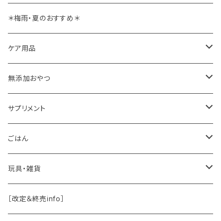
＊梅雨・夏のおすすめ＊
ケア用品
肉球バーム
無添加おやつ
ドッグソープ
お肉
サプリメント
保湿・除菌・虫除け
お魚
皮膚被毛
ごはん
保湿剤
おくち・おめめ・おみみ
その他（乳製品・果物野菜）
関節・骨
手作り補助
玩具・雑貨
除菌
おくち
ブラシと雑貨
Natural Marche
おめめ
ウェット・お惣菜
ノーズワーク・玩具
［改定＆終売info］