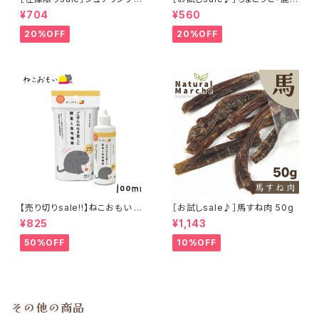
イヤークリーナー 30ml
ジャーキー」ジビエ鹿 おやつ
¥704
¥560
20%OFF
20%OFF
【売り切りsale!!】ねこおもい 猫
［お試しsale♪］馬すね肉 50g
ご飯の吐き戻しに 酵素と食物繊
¥825
¥1,143
維 100ml
50%OFF
10%OFF
その他の商品