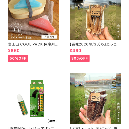
富士山 COOL PACK 保冷剤 2
【賞味2026/9/30】ちょこっと
個セット ひんやり雑貨 アイスパ
「鹿アキレス」ジビエ鹿 おやつ
¥660
¥490
ックla flaner ラフラネ
50%OFF
30%OFF
［在庫限りsale］シュアリンプウ
［お試しsale♪］ちょこっと「鹿肉