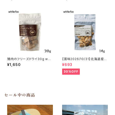
猪肉のフリーズドライ30g whit
【賞味2026/10/31】北海道産
efox
真ホッケのフリーズドライ 14g
¥1,650
¥693
whitefox
30%OFF
セール中の商品