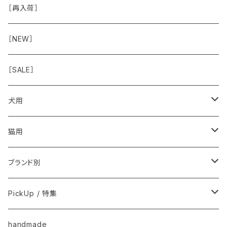
虫除け
おめめ
ちょこっとシリーズ
◾️躾トレーニングに
おなか
ドライ
お散歩用品
［再入荷］
おみみ
◾️長く楽しむ用
臓-肝腎心膵
オーナー雑貨
［NEW］
◾️特別なご褒美/嗜好性高
免疫力・健康維持
［SALE］
こころ・脳
犬用
フードおやつ
猫用
用品
フードおやつ
ブランド別
用品
Anima Strath
PickUp / 特集
Animal Essentials
換毛期におすすめ
handmade