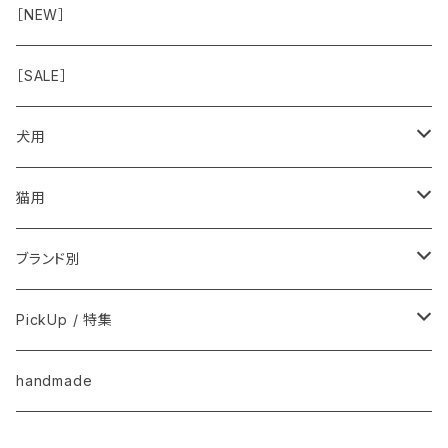
おみみ
◾️長く楽しむ用
臓-肝腎心膵
オーナー雑貨
［NEW］
◾️特別なご褒美/嗜好性高
免疫力・健康維持
［SALE］
こころ・脳
犬用
フードおやつ
猫用
用品
フードおやつ
ブランド別
用品
Anima Strath
PickUp / 特集
Animal Essentials
換毛期におすすめ
handmade
EM&NEEM
夏バテ予防！