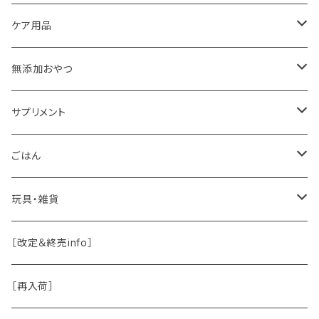
ケア用品
肉球バーム
無添加おやつ
ドッグソープ
お肉
サプリメント
保湿・除菌・虫除け
お魚
皮膚被毛
ごはん
保湿剤
おくち・おめめ・おみみ
その他（乳製品・果物野菜）
関節・骨
手作り補助
玩具・雑貨
除菌
おくち
ブラシと雑貨
Natural Marche
おめめ
ウェット・お惣菜
ノーズワーク・玩具
［改定＆終売info］
虫除け
おめめ
ちょこっとシリーズ
◾️躾トレーニングに
おなか
ドライ
お散歩用品
［再入荷］