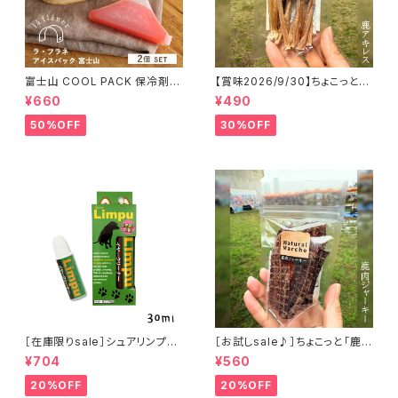
富士山 COOL PACK 保冷剤 2
【賞味2026/9/30】ちょこっと
個セット ひんやり雑貨 アイスパ
「鹿アキレス」ジビエ鹿 おやつ
¥660
¥490
ックla flaner ラフラネ
50%OFF
30%OFF
［在庫限りsale］シュアリンプウ
［お試しsale♪］ちょこっと「鹿肉
イヤークリーナー 30ml
ジャーキー」ジビエ鹿 おやつ
¥704
¥560
20%OFF
20%OFF