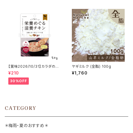
【賞味2026/10/31】カラダのス
ヤギミルク (全脂) 100g
ープ 栄養めぐる滋養チキン 50
¥210
¥1,760
g
30%OFF
CATEGORY
＊梅雨・夏のおすすめ＊