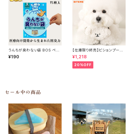
うんちが臭わない袋 BOS ペッ
【在庫限り終売】ビションプーバ
ト用 Sサイズ(15枚入)
ッグポーチ BITE ME バイトミー
¥190
¥1,218
20%OFF
セール中の商品