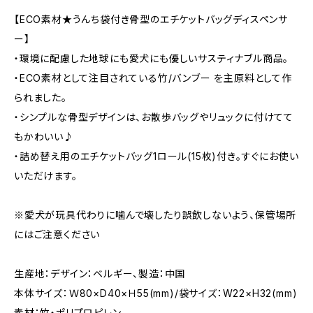
【ECO素材★うんち袋付き骨型のエチケットバッグディスペンサ
ー】
・環境に配慮した地球にも愛犬にも優しいサスティナブル商品。
・ECO素材として注目されている竹/バンブー を主原料として作
られました。
・シンプルな骨型デザインは、お散歩バッグやリュックに付けてて
もかわいい♪
・詰め替え用のエチケットバッグ1ロール(15枚)付き。すぐにお使い
いただけます。
※愛犬が玩具代わりに噛んで壊したり誤飲しないよう、保管場所
にはご注意ください
生産地：デザイン：ベルギー、製造：中国
本体サイズ：Ｗ80×D40×Ｈ55(mm)/袋サイズ：W22×H32(mm)
素材：竹・ポリプロピレン