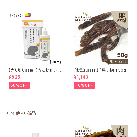
【売り切りsale!!】ねこおもい 猫
［お試しsale♪］馬すね肉 50g
ご飯の吐き戻しに 酵素と食物繊
¥825
¥1,143
維 100ml
50%OFF
10%OFF
その他の商品