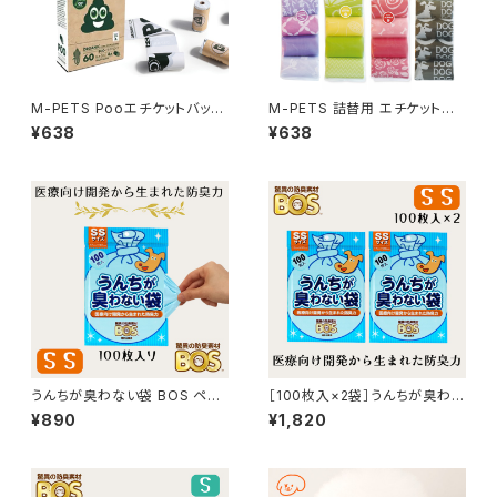
M-PETS Pooエチケットバッグ
M-PETS 詰替用 エチケットバッ
60枚 無香 うんち袋 防災 エム
グ 15枚×4ロール
¥638
¥638
ペッツ
うんちが臭わない袋 BOS ペッ
［100枚入×2袋］うんちが臭わな
ト用 SSサイズ(100枚入)
い袋 BOS ペット用 SSサイズ
¥890
¥1,820