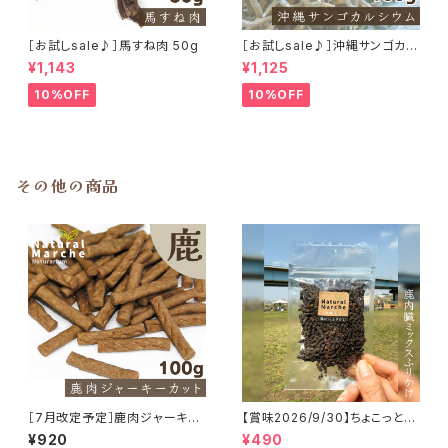
［お試しsale♪］馬すね肉 50g
［お試しsale♪］沖縄サンゴカル
シウム たっぷり100g
¥1,143
¥1,125
10%OFF
10%OFF
その他の商品
［7月改定予定］鹿肉ジャーキー
【賞味2026/9/30】ちょこっと
カット 100g
「鹿内臓mixふりかけ」ジビエ鹿
¥920
¥490
おやつ