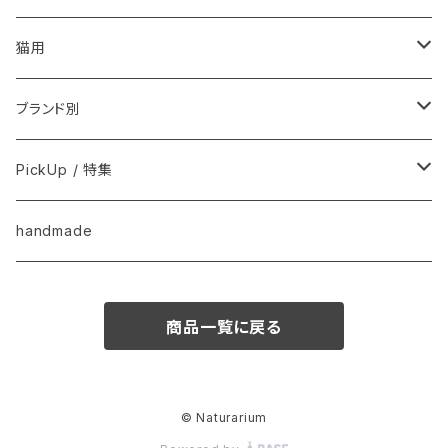
フードおやつ
猫用
用品
フードおやつ
ブランド別
用品
Anima Strath
PickUp / 特集
Animal Essentials
換毛期におすすめ
handmade
EM&NEEM
夏バテ予防！
商品一覧に戻る
M-PETS
ペット防災
QIX
クリスマス
© Naturarium