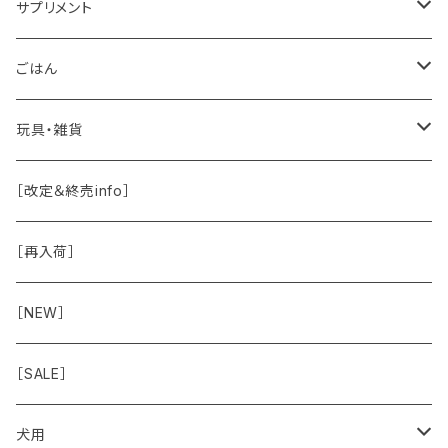
ドッグソープ
お肉
サプリメント
保湿・除菌・虫除け
お魚
皮膚被毛
ごはん
保湿剤
おくち・おめめ・おみみ
その他（乳製品・果物野菜）
関節・骨
手作り補助
玩具・雑貨
除菌
おくち
ブラシと雑貨
Natural Marche
おめめ
ウェット・お惣菜
ノーズワーク・玩具
［改定＆終売info］
虫除け
おめめ
ちょこっとシリーズ
◾️躾トレーニングに
おなか
ドライ
お散歩用品
［再入荷］
おみみ
◾️長く楽しむ用
臓-肝腎心膵
オーナー雑貨
［NEW］
◾️特別なご褒美/嗜好性高
免疫力・健康維持
［SALE］
こころ・脳
犬用