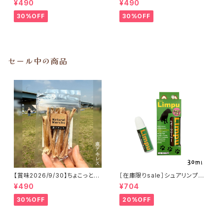
¥490
¥490
おやつ
30%OFF
30%OFF
セール中の商品
【賞味2026/9/30】ちょこっと
［在庫限りsale］シュアリンプウ
「鹿アキレス」ジビエ鹿 おやつ
イヤークリーナー 30ml
¥490
¥704
30%OFF
20%OFF