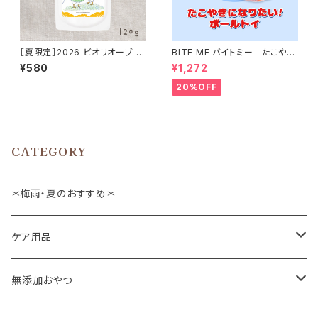
［夏限定］2026 ビオリオーブ 鶏
BITE ME バイトミー たこやき
ハツ 夏のごちそう パパイヤ仕立
になりたい！ボールトイ バイトミ
¥580
¥1,272
て 120g Bioliob 旧ヘルマン
ー
20%OFF
CATEGORY
＊梅雨・夏のおすすめ＊
ケア用品
肉球バーム
無添加おやつ