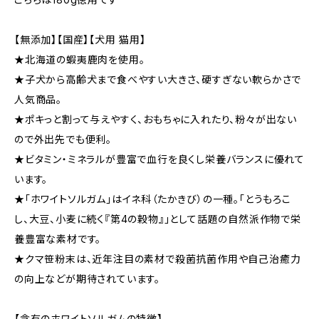
【無添加】【国産】【犬用 猫用】
★北海道の蝦夷鹿肉を使用。
★子犬から高齢犬まで食べやすい大きさ、硬すぎない軟らかさで
人気商品。
★ポキっと割って与えやすく、おもちゃに入れたり、粉々が出ない
ので外出先でも便利。
★ビタミン・ミネラルが豊富で血行を良くし栄養バランスに優れて
います。
★「ホワイトソルガム」はイネ科（たかきび）の一種。「とうもろこ
し、大豆、小麦に続く『第4の穀物』」として話題の自然派作物で栄
養豊富な素材です。
★クマ笹粉末は、近年注目の素材で殺菌抗菌作用や自己治癒力
の向上などが期待されています。
【含有のホワイトソルガムの特徴】