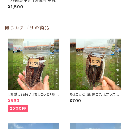
［7月改定予定］［お徳用］鹿肉ジ
ャーキーカット 180g
¥1,500
同じカテゴリの商品
［お試しsale♪］ちょこっと「鹿肉
ちょこっと「鹿 歯ごたえプラス」
ジャーキー」ジビエ鹿 おやつ
ジビエ鹿 おやつ
¥560
¥700
20%OFF