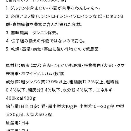
1. グルテンを含まない。小麦が苦手なわんちゃんへ。
2. 必須アミノ酸（リジン・ロイシン・イソロイシンなど）・ビタミンB
群・食物繊維を豊富に含んだ優れた食材。
3. 無味無臭 タンニン除去。
4. 伝子組み換えの作物ではないので安心。
5. 乾燥・高温・病気・害虫に強い作物なので低農薬
原材料：蝦夷（エゾ）鹿肉・じゃがいも澱粉・植物蛋白（大豆）・クマ
笹粉末・ホワイトソルガム（穀物）
成分値：粗タンパク質27.9％以上、粗脂肪12.7％以上、粗繊維
0.4％以下、粗灰分3.4％以下、水分12.4％以下、 エネルギー
400kcal/100ｇ
給与量1日当目安： 猫・超小型犬10ｇ程 小型犬10〜20ｇ程 中型
犬30ｇ程、大型犬50ｇ程
原産地：日本
加工地：日本