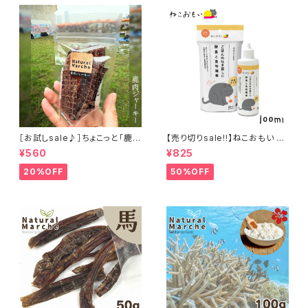
［お試しsale♪］ちょこっと「鹿肉
【売り切りsale!!】ねこおもい 猫
ジャーキー」ジビエ鹿 おやつ
ご飯の吐き戻しに 酵素と食物繊
¥560
¥825
維 100ml
20%OFF
50%OFF