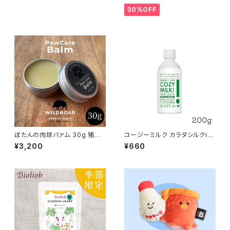
30%OFF
ぼたんの肉球バァム 30g 猪油
コージーミルク カラダシルクin
日本ミツバチ 肉球クリーム
200g 甘酒 シルクフル
¥3,200
¥660