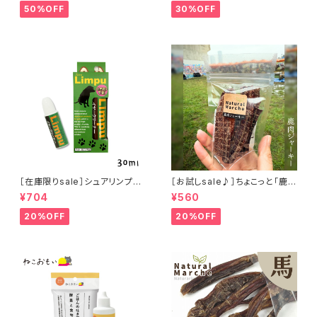
50%OFF
30%OFF
［在庫限りsale］シュアリンプウ
［お試しsale♪］ちょこっと「鹿肉
イヤークリーナー 30ml
ジャーキー」ジビエ鹿 おやつ
¥704
¥560
20%OFF
20%OFF