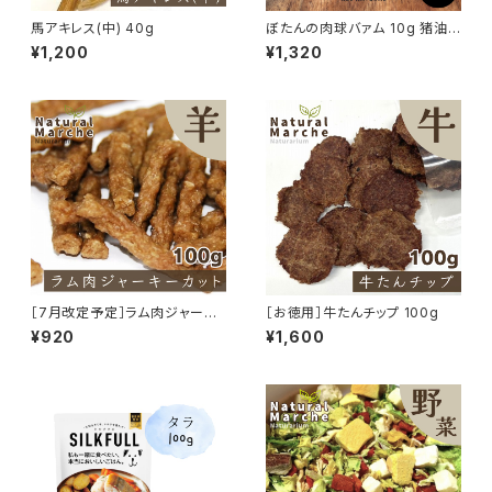
馬アキレス(中) 40g
ぼたんの肉球バァム 10g 猪油
日本ミツバチ 肉球クリーム
¥1,200
¥1,320
［7月改定予定］ラム肉ジャーキ
［お徳用］牛たんチップ 100g
ーカット たっぷり100g
¥920
¥1,600