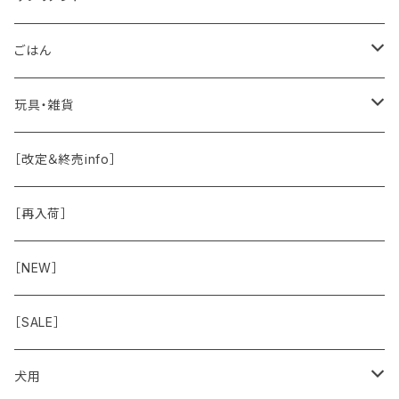
保湿・除菌・虫除け
お魚
皮膚被毛
ごはん
保湿剤
おくち・おめめ・おみみ
その他（乳製品・果物野菜）
関節・骨
手作り補助
玩具・雑貨
除菌
おくち
ブラシと雑貨
Natural Marche
おめめ
ウェット・お惣菜
ノーズワーク・玩具
［改定＆終売info］
虫除け
おめめ
ちょこっとシリーズ
◾️躾トレーニングに
おなか
ドライ
お散歩用品
［再入荷］
おみみ
◾️長く楽しむ用
臓-肝腎心膵
オーナー雑貨
［NEW］
◾️特別なご褒美/嗜好性高
免疫力・健康維持
［SALE］
こころ・脳
犬用