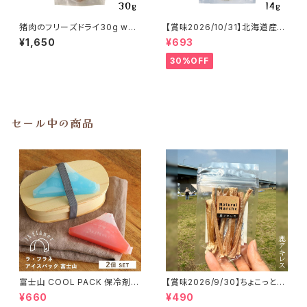
猪肉のフリーズドライ30g whit
【賞味2026/10/31】北海道産
efox
真ホッケのフリーズドライ 14g
¥1,650
¥693
whitefox
30%OFF
セール中の商品
富士山 COOL PACK 保冷剤 2
【賞味2026/9/30】ちょこっと
個セット ひんやり雑貨 アイスパ
「鹿アキレス」ジビエ鹿 おやつ
¥660
¥490
ックla flaner ラフラネ