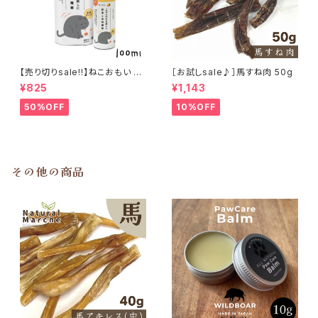
【売り切りsale!!】ねこおもい 猫
［お試しsale♪］馬すね肉 50g
ご飯の吐き戻しに 酵素と食物繊
¥825
¥1,143
維 100ml
50%OFF
10%OFF
その他の商品