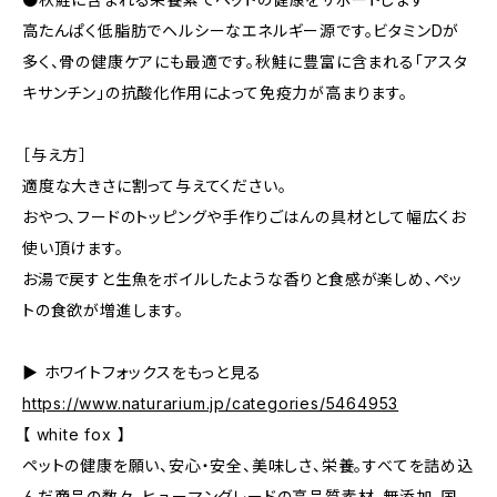
高たんぱく低脂肪でヘルシーなエネルギー源です。ビタミンDが
多く、骨の健康ケアにも最適です。秋鮭に豊富に含まれる「アスタ
キサンチン」の抗酸化作用によって免疫力が高まります。
［与え方］
適度な大きさに割って与えてください。
おやつ、フードのトッピングや手作りごはんの具材として幅広くお
使い頂けます。
お湯で戻すと生魚をボイルしたような香りと食感が楽しめ、ペッ
トの食欲が増進します。
▶︎ ホワイトフォックスをもっと見る
https://www.naturarium.jp/categories/5464953
【 white fox 】
ペットの健康を願い、安心・安全、美味しさ、栄養。すべてを詰め込
んだ商品の数々。ヒューマングレードの高品質素材、無添加、国