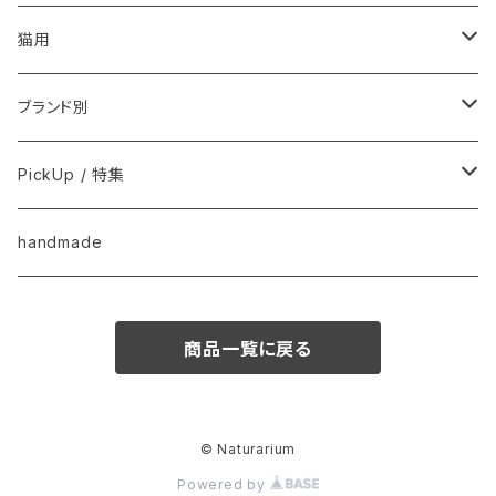
フードおやつ
猫用
用品
フードおやつ
ブランド別
用品
Anima Strath
PickUp / 特集
Animal Essentials
換毛期におすすめ
handmade
EM&NEEM
夏バテ予防！
商品一覧に戻る
M-PETS
ペット防災
QIX
クリスマス
© Naturarium
Powered by