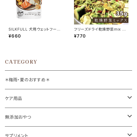
SILKFULL 犬用ウェットフード
フリーズドライ乾燥野菜mix 35
タラ味 100g (シルクフル)
g
¥660
¥770
CATEGORY
＊梅雨・夏のおすすめ＊
ケア用品
肉球バーム
無添加おやつ
ドッグソープ
お肉
サプリメント