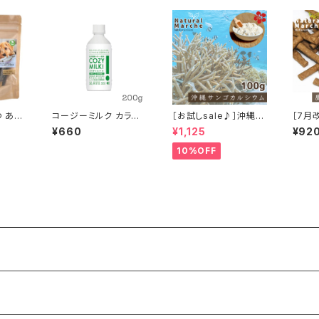
 あい
コージーミルク カラダ
［お試しsale♪］沖縄サ
［7月
0g
シルクin 200g 甘酒 シ
ンゴカルシウム たっぷり
ャーキ
¥660
¥1,125
¥92
ルクフル
100g
10%OFF