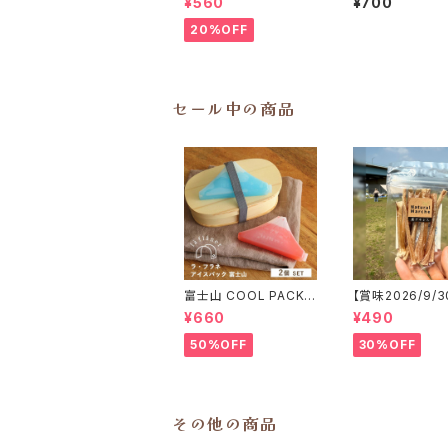
¥560
¥700
ジビエ鹿 おやつ
20%OFF
セール中の商品
富士山 COOL PACK
【賞味2026/9/3
保冷剤 2個セット ひん
こっと「鹿アキレ
¥660
¥490
やり雑貨 アイスパックla
エ鹿 おやつ
flaner ラフラネ
50%OFF
30%OFF
その他の商品