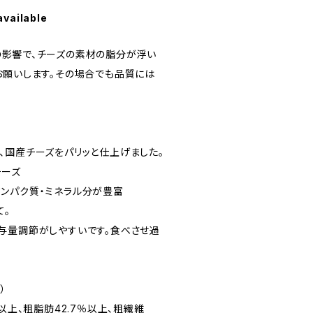
available
影響で、チーズの素材の脂分が浮い
お願いします。その場合でも品質には
、国産チーズをパリッと仕上げました。
チーズ
ンパク質・ミネラル分が豊富
て。
与量調節がしやすいです。食べさせ過
）
以上、粗脂肪42.7％以上、粗繊維