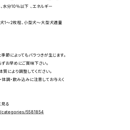
下、水分10％以下 、エネルギー
型犬1〜2枚程、小型犬〜大型犬適量
た季節によってもバラつきが生じます。
ずお早めにご賞味下さい。
体質により調整してください。
・体調・飲み込みに注意してお与えく
っと見る
p/categories/5581854