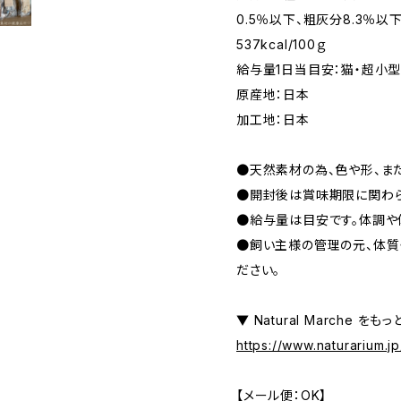
0.5％以下、粗灰分8.3％以
537kcal/100ｇ
給与量1日当目安：猫・超小
原産地：日本
加工地：日本
●天然素材の為、色や形、ま
●開封後は賞味期限に関わら
●給与量は目安です。体調や
●飼い主様の管理の元、体質
ださい。
▼ Natural Marche をも
https://www.naturarium.j
【メール便：OK】