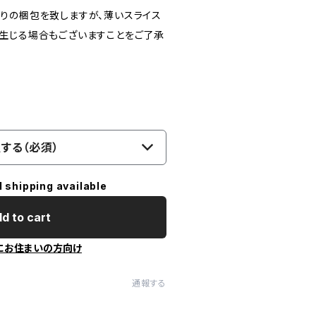
りの梱包を致しますが、薄いスライス
生じる場合もございますことをご了承
】
する（必須）
l shipping available
d to cart
にお住まいの方向け
通報する