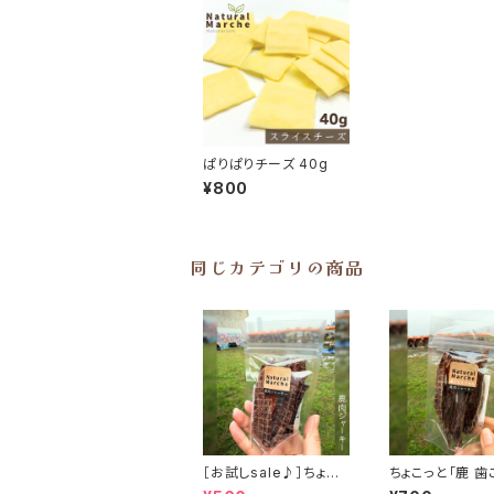
ぱりぱりチーズ 40g
¥800
同じカテゴリの商品
［お試しsale♪］ちょこ
ちょこっと「鹿 歯
っと「鹿肉ジャーキー」
プラス」ジビエ鹿