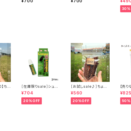
¥700
¥700
¥49
おやつ
かけ」
30%
0】ちょ
［在庫限りsale］シュア
［お試しsale♪］ちょこ
【売り切
ス」ジビ
リンプウ イヤークリー
っと「鹿肉ジャーキー」
おもい
¥704
¥560
¥82
ナー 30ml
ジビエ鹿 おやつ
しに 
00ml
20%OFF
20%OFF
50%