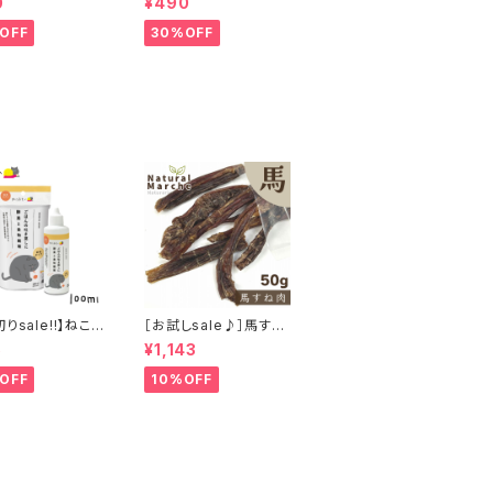
0
¥490
ジビエ鹿 おやつ
エ鹿 おやつ
OFF
30%OFF
りsale!!】ねこ
［お試しsale♪］馬すね
 猫 ご飯の吐き戻
肉 50g
5
¥1,143
酵素と食物繊維 1
OFF
10%OFF