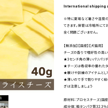
International shipping 
※特に夏場など暑さや湿度の
てきます。保管は冷暗所にて
全く問題ございません。
【無添加】【国産】【犬猫用】
チーズの香りで嗜好性の高い
★3センチ角の薄いパリパリ
★チーズは吸収率の優れたタ
★躾けや訓練のアイテムとし
★薄いので手で割りやすく給
ぎは注意しましょう
原材料：プロセスチーズ(国産
成分値：粗タンパク質32.3％