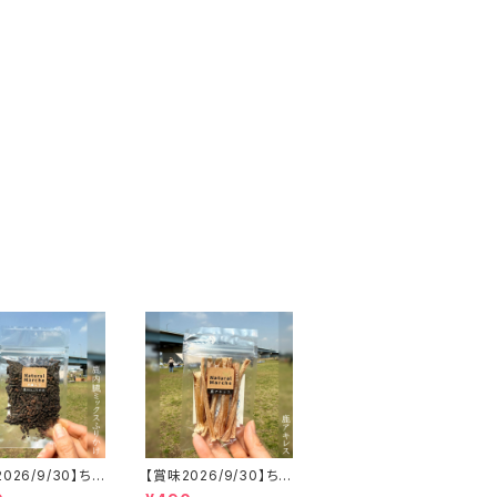
026/9/30】ちょ
【賞味2026/9/30】ちょ
「鹿内臓mixふり
こっと「鹿アキレス」ジビ