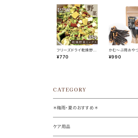
フリーズドライ乾燥野菜
かむ～ぶ用おやつ
mix 35g
棒 馬ハツ巻き 4
¥770
¥990
CATEGORY
＊梅雨・夏のおすすめ＊
ケア用品