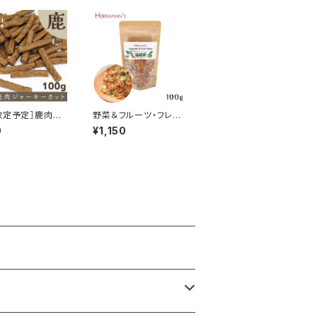
改定予定］鹿肉ジ
野菜＆フルーツ・フレー
ーカット 100g
ク 100g
0
¥1,150