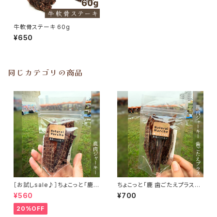
牛軟骨ステーキ 60g
¥650
同じカテゴリの商品
［お試しsale♪］ちょこっと「鹿肉
ちょこっと「鹿 歯ごたえプラス」
ジャーキー」ジビエ鹿 おやつ
ジビエ鹿 おやつ
¥560
¥700
20%OFF