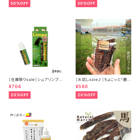
50%OFF
30%OFF
［在庫限りsale］シュアリンプウ
［お試しsale♪］ちょこっと「鹿肉
イヤークリーナー 30ml
ジャーキー」ジビエ鹿 おやつ
¥704
¥560
20%OFF
20%OFF