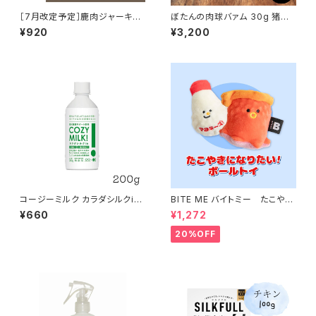
［7月改定予定］鹿肉ジャーキー
ぼたんの肉球バァム 30g 猪油
カット 100g
日本ミツバチ 肉球クリーム
¥920
¥3,200
コージーミルク カラダシルクin
BITE ME バイトミー たこやき
200g 甘酒 シルクフル
になりたい！ボールトイ バイトミ
¥660
¥1,272
ー
20%OFF