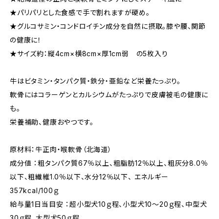
★パリパリとした食感で手で割れますが硬め。
★グルコサミン・コンドロイチン成分を自然に摂取。膝や腰、関節
の健康に！
★サイズ約：縦4cm×横8cm×厚1cm弱 の5枚入り
牛はビタミン・タンパク質・鉄分・亜鉛など栄養たっぷり。
軟骨にはコラーゲンとカルシウムがたっぷりで皮膚被毛の健康に
も。
栄養補助、健康おやつです。
原材料：牛正肉・喉軟骨（北海道）
成分値 ：粗タンパク質67％以上、粗脂肪12％以上、粗灰分8.0％
以下、粗繊維1.0％以下、水分12％以下、 エネルギー
357kcal/100ｇ
給与量1日当目安 ：超小型犬10ｇ程、小型犬10〜20ｇ程、中型犬
30ｇ程、大型犬50ｇ程