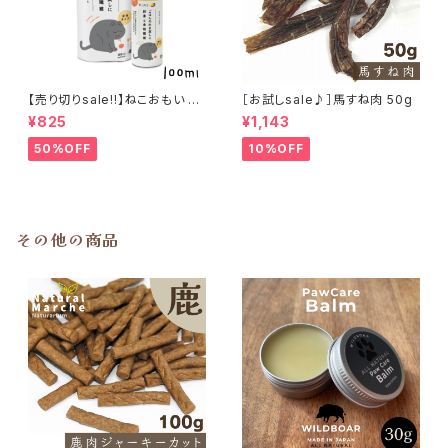
【売り切りsale!!】ねこおもい 猫
［お試しsale♪］馬すね肉 50g
ご飯の吐き戻しに 酵素と食物繊
¥825
¥1,143
維 100ml
50%OFF
10%OFF
その他の商品