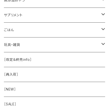
無添加おやつ
ドッグソープ
お肉
サプリメント
保湿・除菌・虫除け
お魚
皮膚被毛
ごはん
保湿剤
おくち・おめめ・おみみ
その他（乳製品・果物野菜）
関節・骨
手作り補助
玩具・雑貨
除菌
おくち
ブラシと雑貨
Natural Marche
おめめ
ウェット・お惣菜
ノーズワーク・玩具
［改定＆終売info］
虫除け
おめめ
ちょこっとシリーズ
◾️躾トレーニングに
おなか
ドライ
お散歩用品
［再入荷］
おみみ
◾️長く楽しむ用
臓-肝腎心膵
オーナー雑貨
［NEW］
◾️特別なご褒美/嗜好性高
免疫力・健康維持
［SALE］