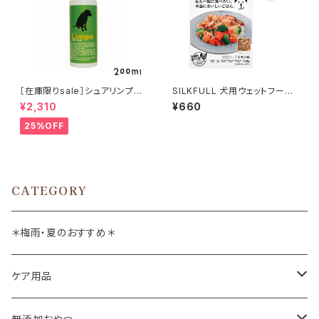
［在庫限りsale］シュアリンプウ
SILKFULL 犬用ウェットフード
newスキンケアスプレー 200m
チキン味 100g (シルクフル)
¥2,310
¥660
l
25%OFF
CATEGORY
＊梅雨・夏のおすすめ＊
ケア用品
肉球バーム