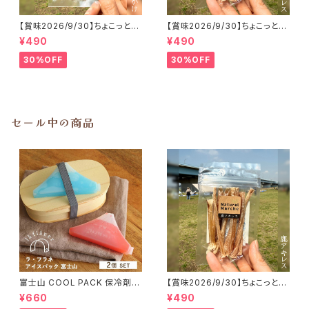
【賞味2026/9/30】ちょこっと
【賞味2026/9/30】ちょこっと
「鹿内臓mixふりかけ」ジビエ鹿
「鹿アキレス」ジビエ鹿 おやつ
¥490
¥490
おやつ
30%OFF
30%OFF
セール中の商品
富士山 COOL PACK 保冷剤 2
【賞味2026/9/30】ちょこっと
個セット ひんやり雑貨 アイスパ
「鹿アキレス」ジビエ鹿 おやつ
¥660
¥490
ックla flaner ラフラネ