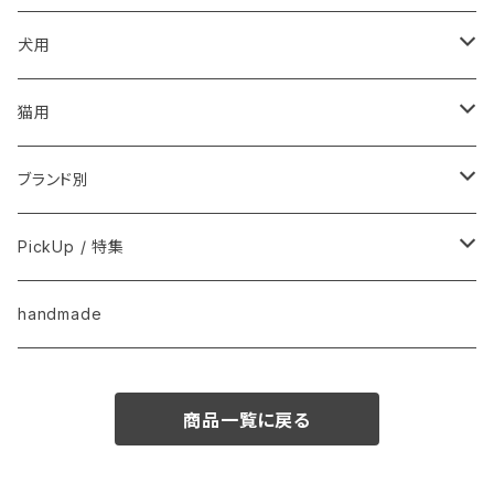
こころ・脳
犬用
フードおやつ
猫用
用品
フードおやつ
ブランド別
用品
Anima Strath
PickUp / 特集
Animal Essentials
換毛期におすすめ
handmade
EM&NEEM
夏バテ予防！
商品一覧に戻る
M-PETS
ペット防災