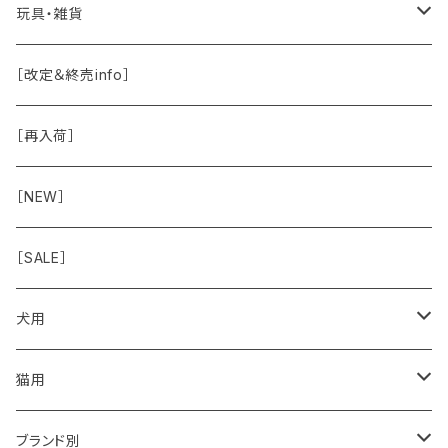
保湿剤
おくち・おめめ・おみみ
その他（乳製品・果物野菜）
関節・骨
手作り補助
玩具・雑貨
除菌
おくち
ブラシと雑貨
Natural Marche
おめめ
ウェット・お惣菜
ノーズワーク・玩具
［改定＆終売info］
虫除け
おめめ
ちょこっとシリーズ
◾️躾トレーニングに
おなか
ドライ
お散歩用品
［再入荷］
おみみ
◾️長く楽しむ用
臓-肝腎心膵
オーナー雑貨
［NEW］
◾️特別なご褒美/嗜好性高
免疫力・健康維持
［SALE］
こころ・脳
犬用
フードおやつ
猫用
用品
フードおやつ
ブランド別