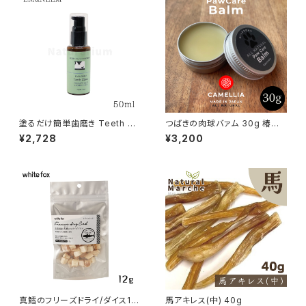
塗るだけ簡単歯磨き Teeth Cl
つばきの肉球バァム 30g 椿油
ean EM&NEEMジェル 50ml
日本ミツバチ 肉球クリーム
¥2,728
¥3,200
真鱈のフリーズドライ/ダイス12
馬アキレス(中) 40g