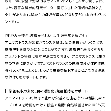
欧米では、安全で効果的なサプリメントとして古くから親しまれ、
また、豊富な科学的研究データに裏打ちされた信頼の品質と安
全性があります。腸からの吸収が早い、100%天然由来のサプリメ
ントです。
『毛並みを整え、皮膚をきれいに、生涯元気をめざす』
アニマストラスが栄養バランスを整え、体の抵抗力がつくことで、
皮膚被毛を健やかに保つことができます。皮膚被毛を良くするサ
プリメントの摂取は根本解決になりません。アニマストラスは生き
物の本質に働きかけます。ベストバランスの栄養成分が体内の栄
養バランスを正しくし、しっかり栄養を吸収することができる健康
な体作りをサポートします。
|| 栄養吸収の玄関、腸の活性化。免疫維持をサポート
アニマストラスは、酵母と豊かな栄養と効能を持つ64種類ものハ
ーブエキスを時間をかけて低温で発酵・自然培養させた100%天