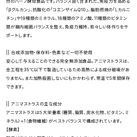
然のハーブ酵母食品です。バランス良く含まれた、免疫力を高める
「βグルカン」、抗酸化の「コエンザイムQ10」、脂肪燃焼の「Lカルニ
チン」や19種類のミネラル、18種類のアミノ酸、11種類のビタミン
類が腸内細菌バランスを整え、免疫力維持、若々しい体作りをサ
ポートします。
|| 合成添加物・保存料・色素など一切不使用
安心して与えることのできる完全無添加食品。アニマストラスは、
全工程を35℃以下で製造しているため高熱による成分破壊があ
りません。また加熱殺菌しないにもかかわらず、常温で5年間保存
できます。
|| アニマストラスの主な成分
アニマストラスは５大栄養素（糖質、脂質、炭水化物、ビタミン、ミ
ネラル）+1（食物繊維）がベストバランスで構成されています。
【酵素】