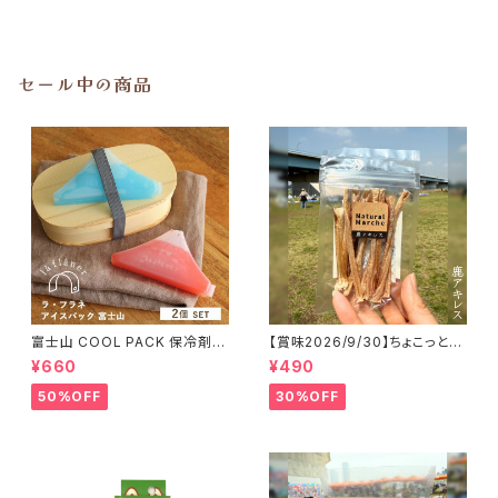
セール中の商品
富士山 COOL PACK 保冷剤 2
【賞味2026/9/30】ちょこっと
個セット ひんやり雑貨 アイスパ
「鹿アキレス」ジビエ鹿 おやつ
¥660
¥490
ックla flaner ラフラネ
50%OFF
30%OFF