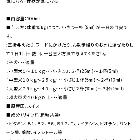
気になる・食欲が気になる
■内容量：100ml
■与え方：体重10kgにつき、小さじ一杯（5ml）が一日の目安で
す。
:直接与えたり、フードにかけたり、お散歩帰りのお水に混ぜたりし
て１日１回〜数回、一番喜ぶ方法で与えてください。
：子犬・・・適量
：小型犬５〜１０ｋｇ・・・小さじ０．５杯(25ml)〜１杯(5ml)
：中型犬１０ｋｇ〜２５ｋｇ・・・小さじ１杯(5ml)〜２杯(10ml)
：大型犬２５ｋｇ〜４０ｋｇ・・・小さじ２杯(10ml)〜３杯(15ml)
：超大型犬４０ｋｇ以上・・・適量
■原産国：スイス
■成分（リキッド、顆粒共通）
・ビタミン：Ｂ１、Ｂ２、Ｂ６、Ｂ１２、Ｃ、ナイアシン、ビオチン、パント
テン酸、葉酸、イノシトール等