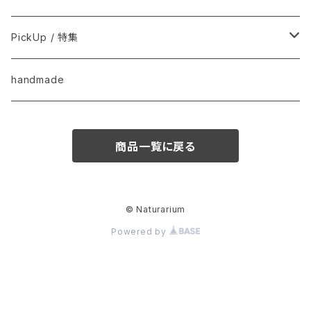
用品
Anima Strath
PickUp / 特集
Animal Essentials
換毛期におすすめ
handmade
EM&NEEM
夏バテ予防！
商品一覧に戻る
M-PETS
ペット防災
QIX
クリスマス
© Naturarium
Powered by
BASICSスキンケア
きなり
梅雨・夏
フード
CUPURERA
UMA fair