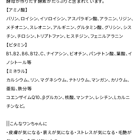
酵母が作りだす酵素がたっぷりと含まれています。
【アミノ酸】
バリン、ロイシン、イソロイシン、アスパラギン酸、アラニン、リジン、
メチオニン、スレオニン、アルギニン、グルタミン酸、グリシン、シス
チン、チロシン、トリプトファン、ヒスチジン、フェニルアラニン
【ビタミン】
B1、B2、B6、B12、C、ナイアシン、ビオチン、パンテトン酸、葉酸、イ
ノシトール等
【ミネラル】
カルシウム、リン、マグネシウム、ナトリウム、マンガン、カリウム、
亜鉛、鉄分等
コエンザイムQ10、βグルカン、核酸、マンナン、レシチン、Lカルニ
チンなど。
||こんなワンちゃんに
・皮膚が気になる・衰えが気になる・ストレスが気になる・毛艶が