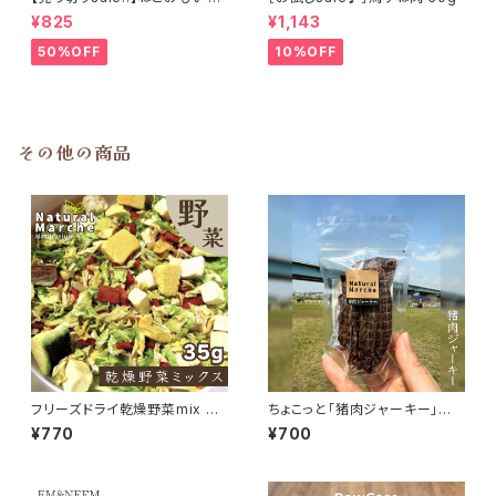
ご飯の吐き戻しに 酵素と食物繊
¥825
¥1,143
維 100ml
50%OFF
10%OFF
その他の商品
フリーズドライ乾燥野菜mix 35
ちょこっと「猪肉ジャーキー」ジ
g
ビエいのしし おやつ
¥770
¥700