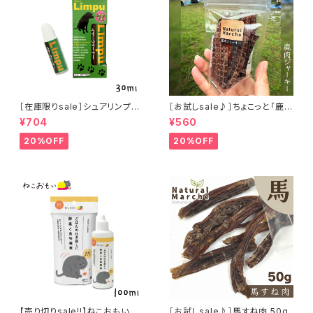
［在庫限りsale］シュアリンプウ
［お試しsale♪］ちょこっと「鹿肉
イヤークリーナー 30ml
ジャーキー」ジビエ鹿 おやつ
¥704
¥560
20%OFF
20%OFF
【売り切りsale!!】ねこおもい 猫
［お試しsale♪］馬すね肉 50g