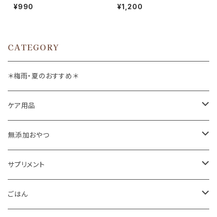
g whitefox
¥990
¥1,200
CATEGORY
＊梅雨・夏のおすすめ＊
ケア用品
肉球バーム
無添加おやつ
ドッグソープ
お肉
サプリメント
保湿・除菌・虫除け
お魚
皮膚被毛
ごはん