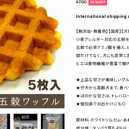
¥700
10%OFF
International shipping 
【無添加・無着色】【国産】【犬
小麦アレルギー対応の五穀を
五穀で必須アミノ酸を補え、
間だけでなく、犬にも非常に
ヒエは食物繊維が豊富で腸内
★上品な甘さが美味しいグル
★仔犬から高齢犬まで、食べ
★ほのかな甘さは、トレハロ
★個包装でお出かけにも◎
原材料 ホワイトソルガム・あ
成分値 ：タンパク質6.4％以