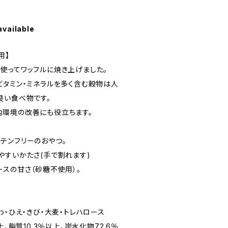
available
用】
使ってワッフルに焼き上げました。
ビタミン・ミネラルを多く含む穀物は人
良い食べ物です。
環境の改善にも役立ちます。
テンフリーのおやつ。
やすいかたさ(手で割れます)
ースの甘さ（砂糖不使用）。
わ・ひえ・きび・大麦・トレハロース
上、脂質10.3％以上、炭水化物72.6％