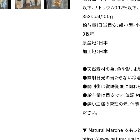
以下、ナトリウム0.12％以下
353kcal/100g
給与量1日当目安：超小型・小
3枚程
原産地：日本
加工地：日本
●天然素材の為、色や形、ま
●直射日光の当たらない冷暗
●開封後は賞味期限に関わら
●給与量は目安です。体調や
●飼い主様の管理の元、体質
ださい。
▼ Natural Marche をも
https://www.naturarium.j