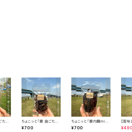
ごたえ
ちょこっと「鹿 歯ごたえ
ちょこっと「鹿内臓mix
【賞味2
 おやつ
カット」ジビエ鹿 おやつ
ジャーキー」ジビエ鹿
こっと
¥700
¥700
¥49
おやつ
かけ」