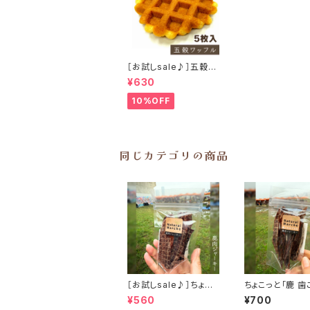
［お試しsale♪］五穀ワ
ッフル 5枚入り
¥630
10%OFF
同じカテゴリの商品
［お試しsale♪］ちょこ
ちょこっと「鹿 歯
っと「鹿肉ジャーキー」
プラス」ジビエ鹿
¥560
¥700
ジビエ鹿 おやつ