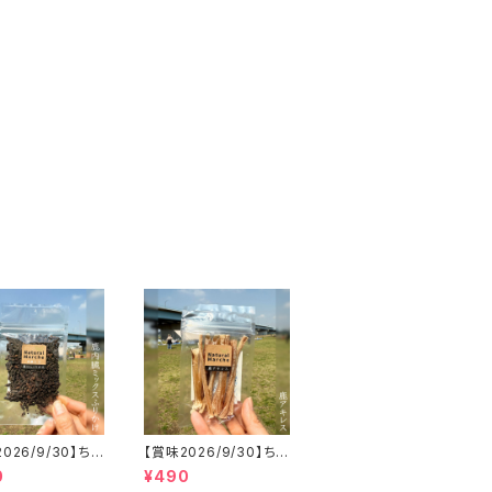
026/9/30】ちょ
【賞味2026/9/30】ちょ
「鹿内臓mixふり
こっと「鹿アキレス」ジビ
0
¥490
ジビエ鹿 おやつ
エ鹿 おやつ