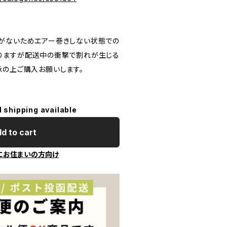
がないためエアー巻きしない状態での
りますが配送中の衝撃で割れが生じる
承の上ご購入お願いします。
】
l shipping available
d to cart
にお住まいの方向け