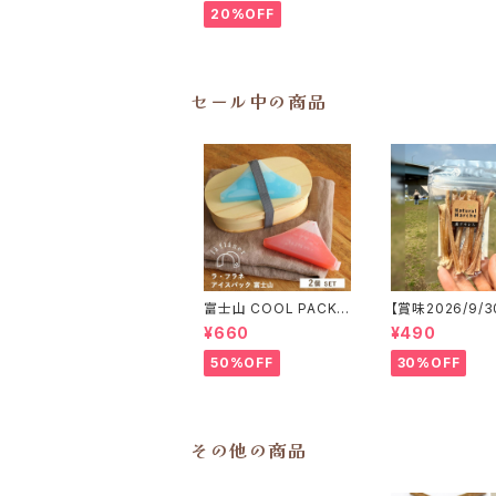
20%OFF
セール中の商品
富士山 COOL PACK
【賞味2026/9/3
保冷剤 2個セット ひん
こっと「鹿アキレ
¥660
¥490
やり雑貨 アイスパックla
エ鹿 おやつ
flaner ラフラネ
50%OFF
30%OFF
その他の商品