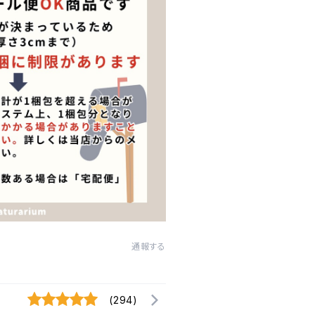
通報する
(294)