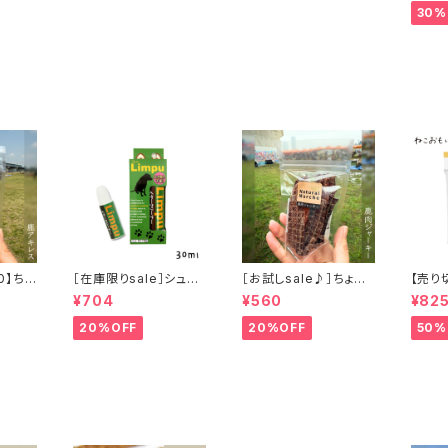
30%
0】ちょ
［在庫限りsale］シュア
［お試しsale♪］ちょこ
【売り切
ス」ジビ
リンプウ イヤークリー
っと「鹿肉ジャーキー」
おもい
¥704
¥560
¥82
ナー 30ml
ジビエ鹿 おやつ
しに 
00ml
20%OFF
20%OFF
50%