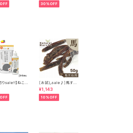
OFF
30%OFF
りsale!!】ねこ
［お試しsale♪］馬すね
 猫 ご飯の吐き戻
肉 50g
5
¥1,143
酵素と食物繊維 1
OFF
10%OFF