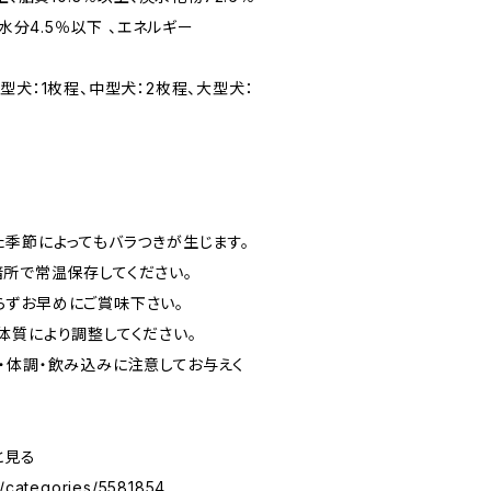
、水分4.5％以下 、エネルギー
型犬：1枚程、中型犬：2枚程、大型犬：
た季節によってもバラつきが生じます。
所で常温保存してください。
ずお早めにご賞味下さい。
体質により調整してください。
・体調・飲み込みに注意してお与えく
っと見る
p/categories/5581854