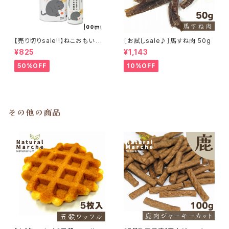
【売り切りsale!!】ねこおもい 猫
［お試しsale♪］馬すね肉 50g
ご飯の吐き戻しに 酵素と食物繊
¥825
¥1,143
維 100ml
50%OFF
10%OFF
その他の商品