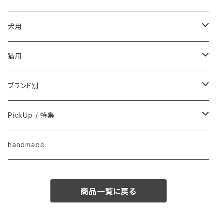
こころ・脳
犬用
フードおやつ
猫用
用品
フードおやつ
ブランド別
用品
Anima Strath
PickUp / 特集
Animal Essentials
換毛期におすすめ
handmade
EM&NEEM
夏バテ予防！
商品一覧に戻る
M-PETS
ペット防災