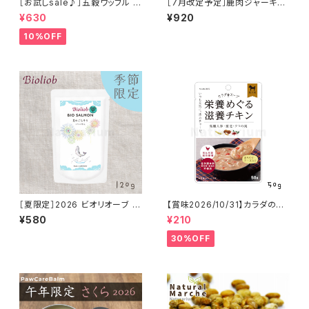
［お試しsale♪］五穀ワッフル 5
［7月改定予定］鹿肉ジャーキー
枚入り
カット 100g
¥630
¥920
10%OFF
［夏限定］2026 ビオリオーブ ビ
【賞味2026/10/31】カラダのス
オサーモン 夏のごちそう モリン
ープ 栄養めぐる滋養チキン 50
¥580
¥210
ガ和え 120g Bioliob 旧ヘルマ
g
ン
30%OFF