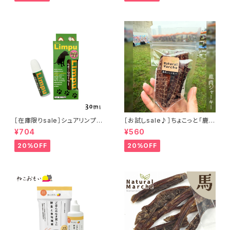
［在庫限りsale］シュアリンプウ
［お試しsale♪］ちょこっと「鹿肉
イヤークリーナー 30ml
ジャーキー」ジビエ鹿 おやつ
¥704
¥560
20%OFF
20%OFF