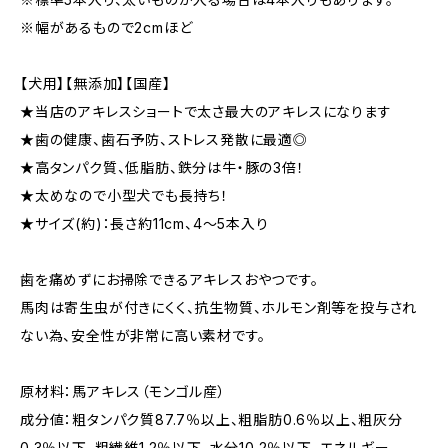
※幅があるもので2cmほど
【犬用】【無添加】【国産】
★当店のアキレスショートで太さ最大のアキレスになります
★歯の健康、歯石予防、ストレス発散に最適◎
★高タンパク質、低脂肪、鉄分は牛・豚の3倍！
★太めなので小型犬でも長持ち！
★サイズ(約)：長さ約11cm、4〜5本入り
歯を痛めずにお掃除できるアキレスおやつです。
馬肉は寄生虫が付きにくく、抗生物質、ホルモン剤等を投与され
ない為、安全性が非常に高い素材です。
原材料：馬アキレス（モンゴル産）
成分値：粗タンパク質87.7％以上、粗脂肪0.6％以上、粗灰分
0.3％以下、粗繊維1.2％以下、水分10.2％以下、エネルギー