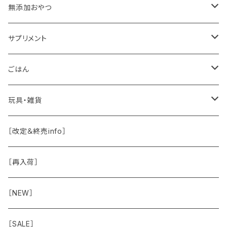
肉球バーム
無添加おやつ
ドッグソープ
お肉
サプリメント
保湿・除菌・虫除け
お魚
皮膚被毛
ごはん
保湿剤
おくち・おめめ・おみみ
その他（乳製品・果物野菜）
関節・骨
手作り補助
玩具・雑貨
除菌
おくち
ブラシと雑貨
Natural Marche
おめめ
ウェット・お惣菜
ノーズワーク・玩具
［改定＆終売info］
虫除け
おめめ
ちょこっとシリーズ
◾️躾トレーニングに
おなか
ドライ
お散歩用品
［再入荷］
おみみ
◾️長く楽しむ用
臓-肝腎心膵
オーナー雑貨
［NEW］
◾️特別なご褒美/嗜好性高
免疫力・健康維持
［SALE］