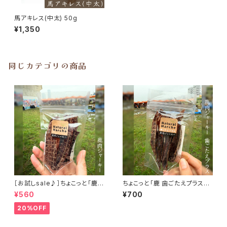
馬アキレス(中太) 50g
¥1,350
同じカテゴリの商品
［お試しsale♪］ちょこっと「鹿肉
ちょこっと「鹿 歯ごたえプラス」
ジャーキー」ジビエ鹿 おやつ
ジビエ鹿 おやつ
¥560
¥700
20%OFF