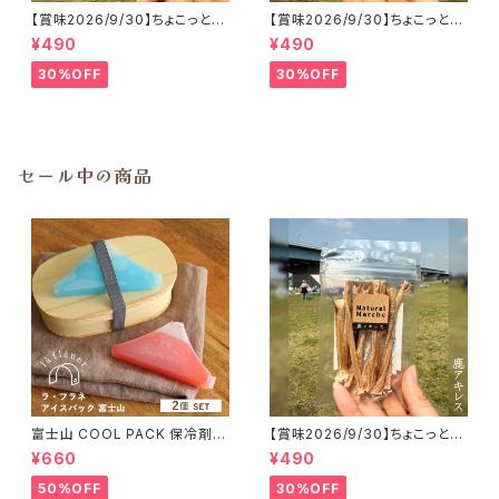
【賞味2026/9/30】ちょこっと
【賞味2026/9/30】ちょこっと
「鹿内臓mixふりかけ」ジビエ鹿
「鹿アキレス」ジビエ鹿 おやつ
¥490
¥490
おやつ
30%OFF
30%OFF
セール中の商品
富士山 COOL PACK 保冷剤 2
【賞味2026/9/30】ちょこっと
個セット ひんやり雑貨 アイスパ
「鹿アキレス」ジビエ鹿 おやつ
¥660
¥490
ックla flaner ラフラネ
50%OFF
30%OFF