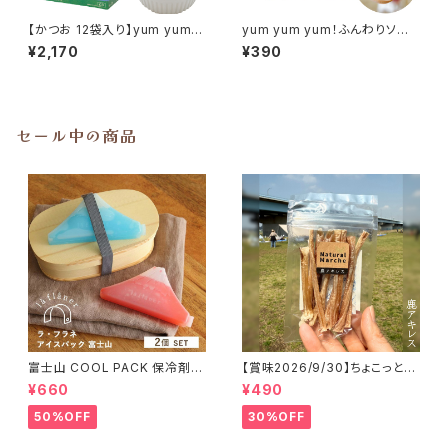
【かつお 12袋入り】yum yum y
yum yum yum！ふんわりソー
um！ジュレ仕立て
ス仕立て「チキン」6本入り
¥2,170
¥390
セール中の商品
富士山 COOL PACK 保冷剤 2
【賞味2026/9/30】ちょこっと
個セット ひんやり雑貨 アイスパ
「鹿アキレス」ジビエ鹿 おやつ
¥660
¥490
ックla flaner ラフラネ
50%OFF
30%OFF