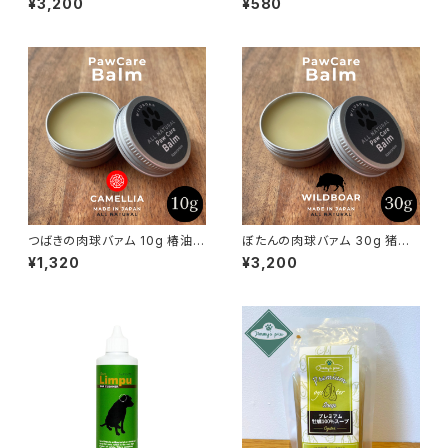
¥3,200
¥580
て 120g Bioliob 旧ヘルマン
つばきの肉球バァム 10g 椿油
ぼたんの肉球バァム 30g 猪油
日本ミツバチ 肉球クリーム
日本ミツバチ 肉球クリーム
¥1,320
¥3,200