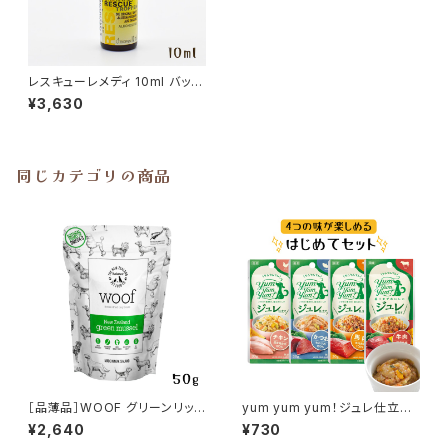
レスキューレメディ 10ml バッチ
フラワーレメディ Bach FLOWE
¥3,630
R REMEDIES［お取寄せ］
同じカテゴリの商品
［品薄品］WOOF グリーンリップ
yum yum yum！ジュレ仕立て
ドマッスル (緑イ貝) トリーツ 50
4袋はじめてセット
¥2,640
¥730
g