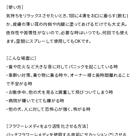
［使い方］
気持ちをリラックスさせたいとき、1回に4滴をお口に垂らす(飲む)
か、皮膚の薄い耳の内側や内腿に塗ってあげるだけでも大丈夫。
依存性や習慣性がないので、必要な時はいつでも、何回でも使え
ます。空間にスプレーして使用してもOKです。
［こんな場面に］
・雷や花火など大きな音に対してパニックを起こしている時
・車酔い対策、乗り物に乗る時や、オーナー様と長時間離れること
で不安がる時
・お散歩中、他の犬を見ると興奮して飛びついてしまう時
・病院が嫌いでとても嫌がる時
・他の犬、人に対して恐怖心が強く、怖がる時
［フラワーレメディをより活性化させる方法］
バッチフラワーレメディを使用する直前にサカッション（*）させる