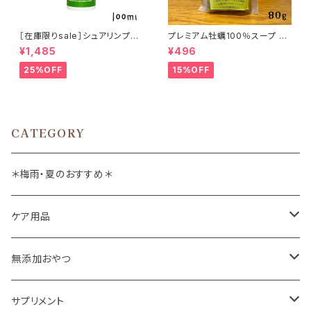
［在庫限りsale］シュアリンプウ
プレミアム牡蠣100％スープ 80
イヤークリーナー 100ml
g ジミーズパウ
¥1,485
¥496
25%OFF
15%OFF
CATEGORY
＊梅雨・夏のおすすめ＊
ケア用品
肉球バーム
無添加おやつ
ドッグソープ
お肉
サプリメント