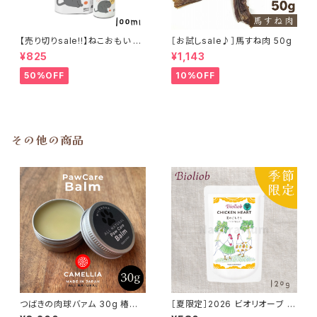
【売り切りsale!!】ねこおもい 猫
［お試しsale♪］馬すね肉 50g
ご飯の吐き戻しに 酵素と食物繊
¥825
¥1,143
維 100ml
50%OFF
10%OFF
その他の商品
つばきの肉球バァム 30g 椿油
［夏限定］2026 ビオリオーブ 鶏
日本ミツバチ 肉球クリーム
ハツ 夏のごちそう パパイヤ仕立