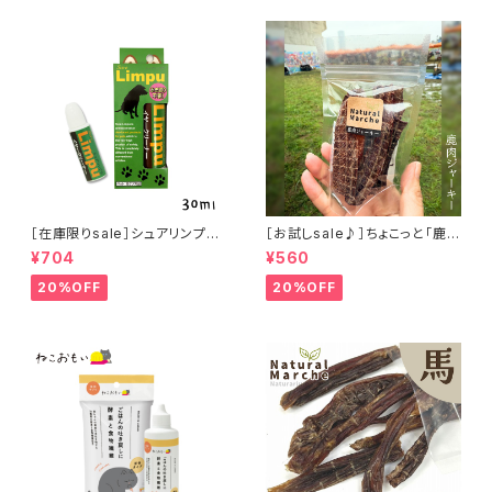
［在庫限りsale］シュアリンプウ
［お試しsale♪］ちょこっと「鹿肉
イヤークリーナー 30ml
ジャーキー」ジビエ鹿 おやつ
¥704
¥560
20%OFF
20%OFF