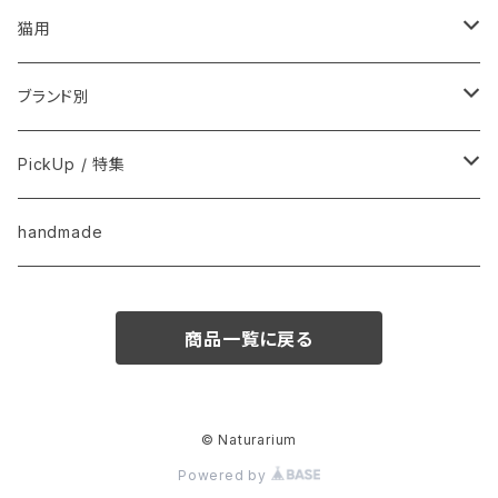
フードおやつ
猫用
用品
フードおやつ
ブランド別
用品
Anima Strath
PickUp / 特集
Animal Essentials
換毛期におすすめ
handmade
EM&NEEM
夏バテ予防！
商品一覧に戻る
M-PETS
ペット防災
QIX
クリスマス
© Naturarium
Powered by