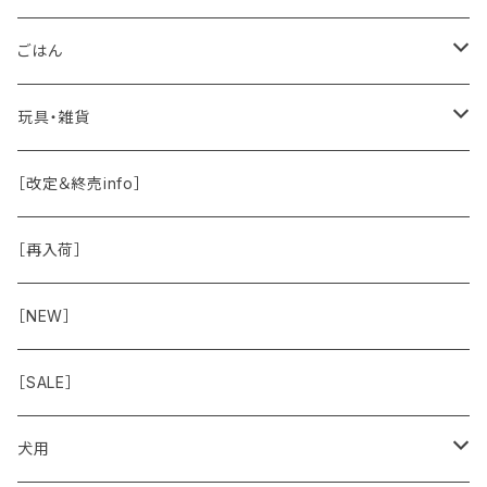
保湿・除菌・虫除け
お魚
皮膚被毛
ごはん
保湿剤
おくち・おめめ・おみみ
その他（乳製品・果物野菜）
関節・骨
手作り補助
玩具・雑貨
除菌
おくち
ブラシと雑貨
Natural Marche
おめめ
ウェット・お惣菜
ノーズワーク・玩具
［改定＆終売info］
虫除け
おめめ
ちょこっとシリーズ
◾️躾トレーニングに
おなか
ドライ
お散歩用品
［再入荷］
おみみ
◾️長く楽しむ用
臓-肝腎心膵
オーナー雑貨
［NEW］
◾️特別なご褒美/嗜好性高
免疫力・健康維持
［SALE］
こころ・脳
犬用