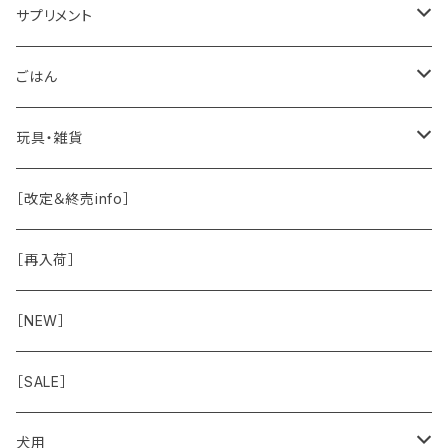
ドッグソープ
お肉
サプリメント
保湿・除菌・虫除け
お魚
皮膚被毛
ごはん
保湿剤
おくち・おめめ・おみみ
その他（乳製品・果物野菜）
関節・骨
手作り補助
玩具・雑貨
除菌
おくち
ブラシと雑貨
Natural Marche
おめめ
ウェット・お惣菜
ノーズワーク・玩具
［改定＆終売info］
虫除け
おめめ
ちょこっとシリーズ
◾️躾トレーニングに
おなか
ドライ
お散歩用品
［再入荷］
おみみ
◾️長く楽しむ用
臓-肝腎心膵
オーナー雑貨
［NEW］
◾️特別なご褒美/嗜好性高
免疫力・健康維持
［SALE］
こころ・脳
犬用