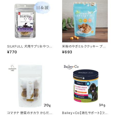
SILKFULL 犬用サプリおやつ
米粉のやぎミルククッキー プレ
【目＆涙ケア (ビルベリー)】シル
ーン プティシェーブル
¥770
¥693
クフル
コマチナ 野菜のチカラ からだ潤
Bailey+Co【消化サポート】フリ