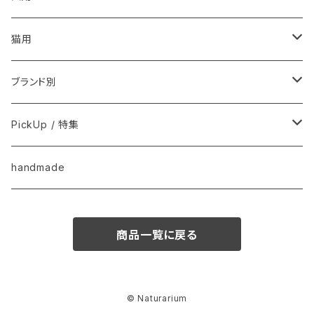
フードおやつ
猫用
用品
フードおやつ
ブランド別
用品
Anima Strath
PickUp / 特集
Animal Essentials
換毛期におすすめ
handmade
EM&NEEM
夏バテ予防！
商品一覧に戻る
M-PETS
ペット防災
QIX
クリスマス
© Naturarium