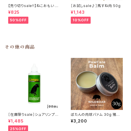
【売り切りsale!!】ねこおもい 猫
［お試しsale♪］馬すね肉 50g
ご飯の吐き戻しに 酵素と食物繊
¥825
¥1,143
維 100ml
50%OFF
10%OFF
その他の商品
［在庫限りsale］シュアリンプウ
ぼたんの肉球バァム 30g 猪油
イヤークリーナー 100ml
日本ミツバチ 肉球クリーム
¥1,485
¥3,200
25%OFF