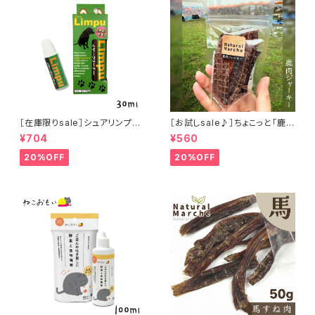
［在庫限りsale］シュアリンプウ
［お試しsale♪］ちょこっと「鹿肉
イヤークリーナー 30ml
ジャーキー」ジビエ鹿 おやつ
¥704
¥560
20%OFF
20%OFF