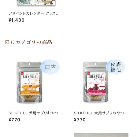
アドベントカレンダー クリスマ
ス カードタイプ 英国製 Ling D
¥1,430
esign
同じカテゴリの商品
SILKFULL 犬用サプリおやつ
SILKFULL 犬用サプリおやつ
【口内ケア (マヌカハニー)】シル
【皮膚被毛ケア (クランベリー)】
¥770
¥770
クフル
シルクフル