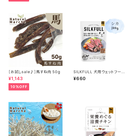
［お試しsale♪］馬すね肉 50g
SILKFULL 犬用ウェットフード
シカ味 100g (シルクフル)
¥1,143
¥660
10%OFF