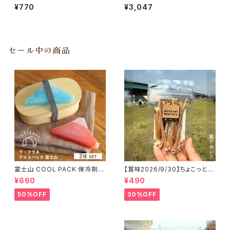
う ヤーコンチップ 20g
ーズドライ ビーフボーンブロス
¥770
¥3,047
プロバイオティクス 30g ベイリ
ーコー
セール中の商品
富士山 COOL PACK 保冷剤 2
【賞味2026/9/30】ちょこっと
個セット ひんやり雑貨 アイスパ
「鹿アキレス」ジビエ鹿 おやつ
¥660
¥490
ックla flaner ラフラネ
50%OFF
30%OFF