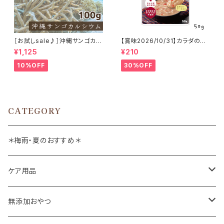
［お試しsale♪］沖縄サンゴカル
【賞味2026/10/31】カラダのス
シウム たっぷり100g
ープ 栄養めぐる滋養チキン 50
¥1,125
¥210
g
10%OFF
30%OFF
CATEGORY
＊梅雨・夏のおすすめ＊
ケア用品
肉球バーム
無添加おやつ