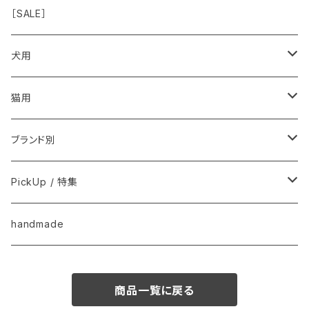
◾️特別なご褒美/嗜好性高
免疫力・健康維持
［SALE］
こころ・脳
犬用
フードおやつ
猫用
用品
フードおやつ
ブランド別
用品
Anima Strath
PickUp / 特集
Animal Essentials
換毛期におすすめ
handmade
EM&NEEM
夏バテ予防！
商品一覧に戻る
M-PETS
ペット防災