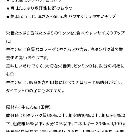
★旨味たっぷり嗜好性抜群のおやつ
★幅3.5cmほど、厚さ2〜3mm。割りやすく与えやすいチップ
栄養たっぷり旨味たっぷりの牛タンを、食べやすいサイズのチップ
に！
牛タン皮は良質なコラーゲンをたっぷり含み、高タンパク質で栄
養価の高いおやつです。
美味しいだけでなく、大切な栄養素、ビタミンＢ群、鉄分の補給に
も◎
牛タン皮は、脂身を含む肉類に比べてカロリーと脂肪分が低く、
ダイエット中の子にもおすすめ。
原材料：牛たん皮（国産）
成分値 ：粗タンパク質68％以上、粗脂肪10％以上、粗灰分5％以
下、粗繊維15％以下、水分10％以下、エネルギー 336kcal/100ｇ
給与量1日当目安 ：猫・小型犬1〜2枚程、中型犬3〜4枚程、大型