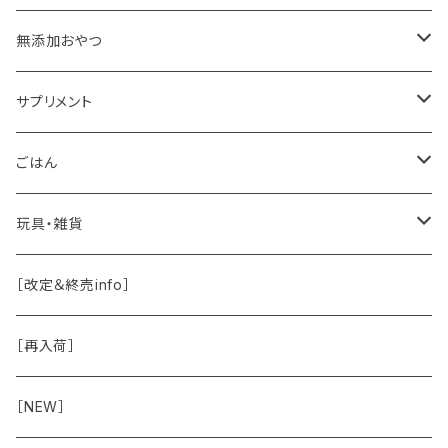
肉球バーム
無添加おやつ
ドッグソープ
お肉
サプリメント
保湿・除菌・虫除け
お魚
皮膚被毛
ごはん
保湿剤
おくち・おめめ・おみみ
その他（乳製品・果物野菜）
関節・骨
手作り補助
玩具・雑貨
除菌
おくち
ブラシと雑貨
Natural Marche
おめめ
ウェット・お惣菜
ノーズワーク・玩具
［改定＆終売info］
虫除け
おめめ
ちょこっとシリーズ
◾️躾トレーニングに
おなか
ドライ
お散歩用品
［再入荷］
おみみ
◾️長く楽しむ用
臓-肝腎心膵
オーナー雑貨
［NEW］