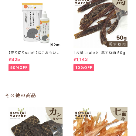
【売り切りsale!!】ねこおもい 猫
［お試しsale♪］馬すね肉 50g
ご飯の吐き戻しに 酵素と食物繊
¥825
¥1,143
維 100ml
50%OFF
10%OFF
その他の商品