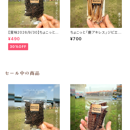
【賞味2026/9/30】ちょこっと
ちょこっと「鹿アキレス」ジビエ鹿
「鹿内臓mixふりかけ」ジビエ鹿
おやつ
¥490
¥700
おやつ
30%OFF
セール中の商品