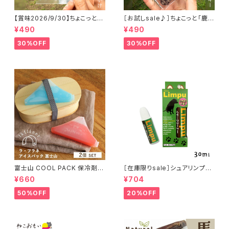
【賞味2026/9/30】ちょこっと
［お試しsale♪］ちょこっと「鹿肉
「鹿内臓mixふりかけ」ジビエ鹿
ジャーキー」ジビエ鹿 おやつ
¥490
¥490
おやつ
30%OFF
30%OFF
富士山 COOL PACK 保冷剤 2
［在庫限りsale］シュアリンプウ
個セット ひんやり雑貨 アイスパ
イヤークリーナー 30ml
¥660
¥704
ックla flaner ラフラネ
50%OFF
20%OFF