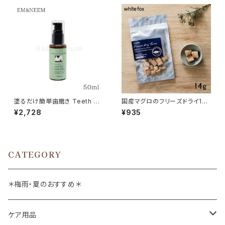
塗るだけ簡単歯磨き Teeth Cl
国産マグロのフリーズドライ14g
ean EM&NEEMジェル 50ml
whitefox
¥2,728
¥935
CATEGORY
＊梅雨・夏のおすすめ＊
ケア用品