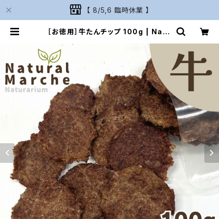
【 8/5,6 臨時休業 】
［お徳用］牛たんチップ 100g | Natu
rarium