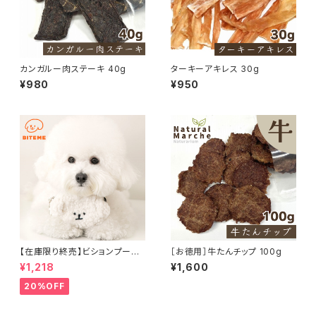
カンガルー肉ステーキ 40g
ターキーアキレス 30g
¥980
¥950
【在庫限り終売】ビションプーバ
［お徳用］牛たんチップ 100g
ッグポーチ BITE ME バイトミー
¥1,218
¥1,600
20%OFF