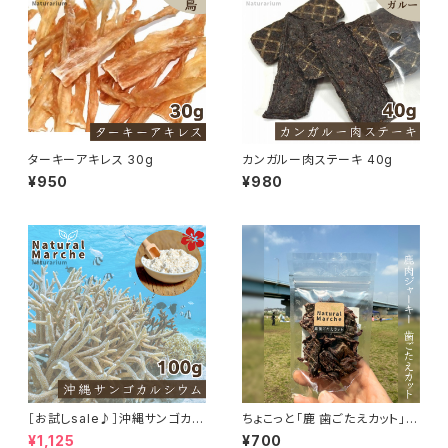
ターキーアキレス 30g
カンガルー肉ステーキ 40g
¥950
¥980
［お試しsale♪］沖縄サンゴカル
ちょこっと「鹿 歯ごたえカット」ジ
シウム たっぷり100g
ビエ鹿 おやつ
¥1,125
¥700