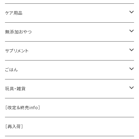
ケア用品
肉球バーム
無添加おやつ
ドッグソープ
お肉
サプリメント
保湿・除菌・虫除け
お魚
皮膚被毛
ごはん
保湿剤
おくち・おめめ・おみみ
その他（乳製品・果物野菜）
関節・骨
手作り補助
玩具・雑貨
除菌
おくち
ブラシと雑貨
Natural Marche
おめめ
ウェット・お惣菜
ノーズワーク・玩具
［改定＆終売info］
虫除け
おめめ
ちょこっとシリーズ
◾️躾トレーニングに
おなか
ドライ
お散歩用品
［再入荷］