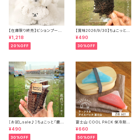
【在庫限り終売】ビションプーバ
【賞味2026/9/30】ちょこっと
ッグポーチ BITE ME バイトミー
「鹿内臓mixふりかけ」ジビエ鹿
¥1,218
¥490
おやつ
20%OFF
30%OFF
［お試しsale♪］ちょこっと「鹿肉
富士山 COOL PACK 保冷剤 2
ジャーキー」ジビエ鹿 おやつ
個セット ひんやり雑貨 アイスパ
¥490
¥660
ックla flaner ラフラネ
30%OFF
50%OFF