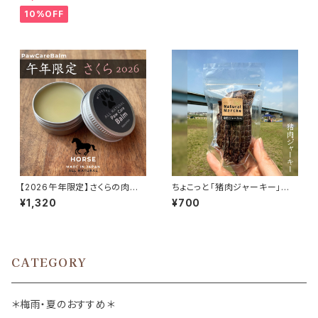
10%OFF
【2026午年限定】さくらの肉球
ちょこっと「猪肉ジャーキー」ジ
バァム 10g 馬油 日本ミツバチ
ビエいのしし おやつ
¥1,320
¥700
肉球クリーム
CATEGORY
＊梅雨・夏のおすすめ＊