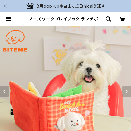
8月pop-up＊自由ヶ丘Ethical&SEA
ノーズワークプレイブック ランチボッ
クス BITE ME バイトミー | Natura
rium