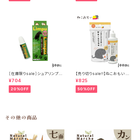
［在庫限りsale］シュアリンプウ
【売り切りsale!!】ねこおもい 猫
イヤークリーナー 30ml
ご飯の吐き戻しに 酵素と食物繊
¥704
¥825
維 100ml
20%OFF
50%OFF
その他の商品