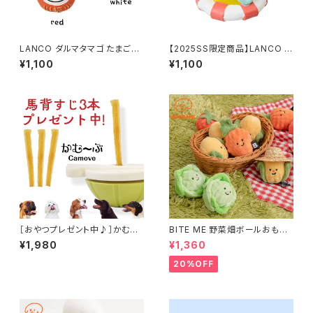
LANCO ダルマタマゴ たまごち
【2025SS限定商品】LANCO ス
ゃん 犬用 おもちゃ【お正月/新
ノーケル (イエロー) たまごちゃ
¥1,100
¥1,100
春】
ん 犬用 おもちゃ
［おやつプレゼント中♪］かむ～
BITE ME 野菜畑ボールおもち
ぶ 愛犬用ガムスタンド camo
ゃ 2個セット バイトミー
¥1,980
¥1,360
ve おもちゃ 丸のみ防止
20%OFF